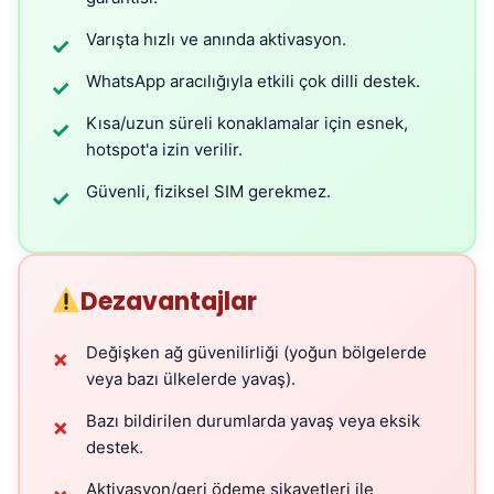
Varışta hızlı ve anında aktivasyon.
✓
WhatsApp aracılığıyla etkili çok dilli destek.
✓
Kısa/uzun süreli konaklamalar için esnek,
✓
hotspot'a izin verilir.
Güvenli, fiziksel SIM gerekmez.
✓
Dezavantajlar
Değişken ağ güvenilirliği (yoğun bölgelerde
✗
veya bazı ülkelerde yavaş).
Bazı bildirilen durumlarda yavaş veya eksik
✗
destek.
Aktivasyon/geri ödeme şikayetleri ile