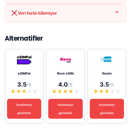
Veri hızla tükeniyor
Alternatifler
eSIMPal
Revo eSIM
9esim
3.5
4.0
3.5
/5
/5
/5
★
★
★
★
★
★
★
★
★
★
★
★
★
★
★
İncelemeyi
İncelemeyi
İncelemeyi
görüntüle
görüntüle
görüntüle