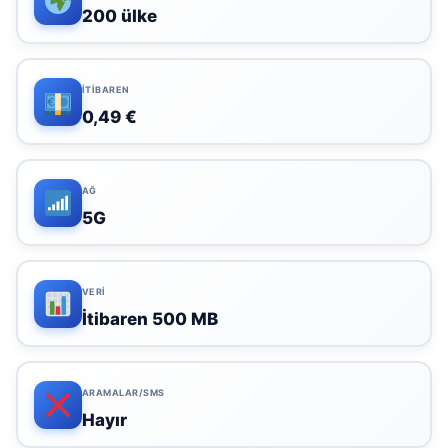
200 ülke
İTIBAREN
0,49 €
AĞ
5G
VERI
İtibaren 500 MB
ARAMALAR/SMS
Hayır