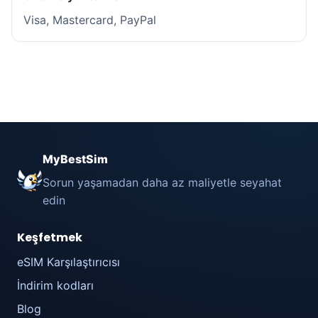
Visa, Mastercard, PayPal
MyBestSim
Sorun yaşamadan daha az maliyetle seyahat
edin
Keşfetmek
eSIM Karşılaştırıcısı
İndirim kodları
Blog