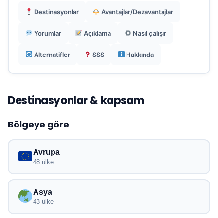
Destinasyonlar
Avantajlar/Dezavantajlar
Yerel uygulama yok, basitlik için her şey web
tabanlı.
Yorumlar
Açıklama
Nasıl çalışır
Alternatifler
SSS
Hakkında
Destinasyonlar & kapsam
Bölgeye göre
Avrupa
48 ülke
Asya
43 ülke