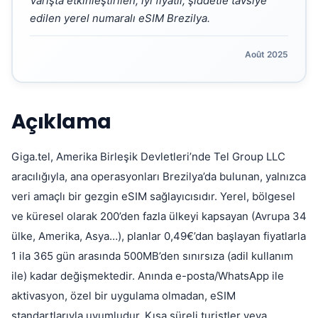
Varışta etkinleştirilen, iyi fiyatlı, şiddetle tavsiye
edilen yerel numaralı eSIM Brezilya.
Août 2025
Açıklama
Giga.tel, Amerika Birleşik Devletleri’nde Tel Group LLC
aracılığıyla, ana operasyonları Brezilya’da bulunan, yalnızca
veri amaçlı bir gezgin eSIM sağlayıcısıdır. Yerel, bölgesel
ve küresel olarak 200’den fazla ülkeyi kapsayan (Avrupa 34
ülke, Amerika, Asya…), planlar 0,49€’dan başlayan fiyatlarla
1 ila 365 gün arasında 500MB’den sınırsıza (adil kullanım
ile) kadar değişmektedir. Anında e-posta/WhatsApp ile
aktivasyon, özel bir uygulama olmadan, eSIM
standartlarıyla uyumludur. Kısa süreli turistler veya