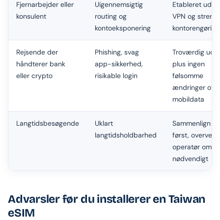
Fjernarbejder eller
Uigennemsigtig
Etableret udby
konsulent
routing og
VPN og streng
kontoeksponering
kontorengøring
Rejsende der
Phishing, svag
Troværdig udb
håndterer bank
app-sikkerhed,
plus ingen
eller crypto
risikable login
følsomme
ændringer ove
mobildata
Langtidsbesøgende
Uklart
Sammenlign e
langtidsholdbarhed
først, overvej l
operatør om
nødvendigt
Advarsler før du installerer en Taiwan
eSIM