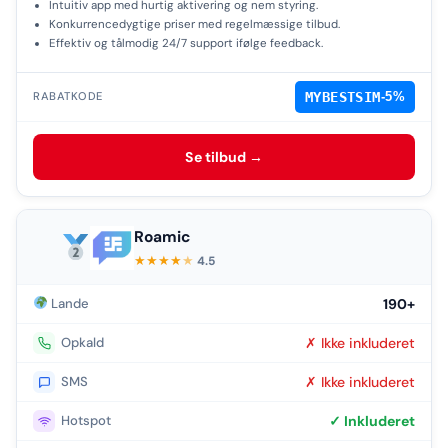
Intuitiv app med hurtig aktivering og nem styring.
Konkurrencedygtige priser med regelmæssige tilbud.
Effektiv og tålmodig 24/7 support ifølge feedback.
MYBESTSIM
-5%
RABATKODE
Se tilbud →
Roamic
★
★
★
★
★
4.5
Lande
190+
Opkald
✗ Ikke inkluderet
SMS
✗ Ikke inkluderet
Hotspot
✓ Inkluderet