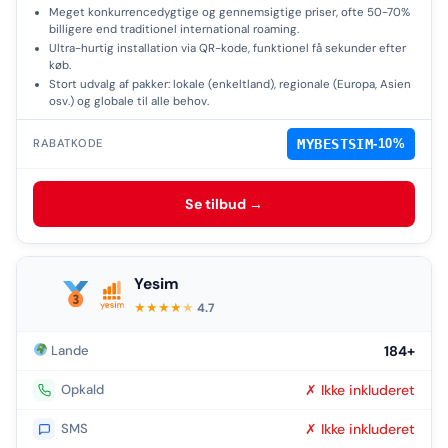
Meget konkurrencedygtige og gennemsigtige priser, ofte 50-70%
billigere end traditionel international roaming.
Ultra-hurtig installation via QR-kode, funktionel få sekunder efter
køb.
Stort udvalg af pakker: lokale (enkeltland), regionale (Europa, Asien
osv.) og globale til alle behov.
MYBESTSIM
-10%
RABATKODE
Se tilbud →
Yesim
★
★
★
★
★
4.7
Lande
184+
Opkald
✗ Ikke inkluderet
SMS
✗ Ikke inkluderet