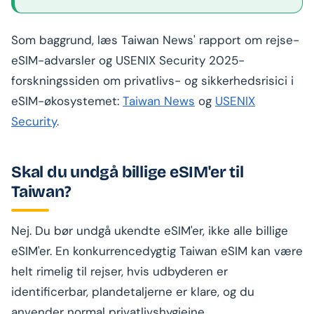
Som baggrund, læs Taiwan News' rapport om rejse-
eSIM-advarsler og USENIX Security 2025-
forskningssiden om privatlivs- og sikkerhedsrisici i
eSIM-økosystemet:
Taiwan News
og
USENIX
Security
.
Skal du undgå billige eSIM'er til
Taiwan?
Nej. Du bør undgå ukendte eSIM'er, ikke alle billige
eSIM'er. En konkurrencedygtig Taiwan eSIM kan være
helt rimelig til rejser, hvis udbyderen er
identificerbar, plandetaljerne er klare, og du
anvender normal privatlivshygiejne.