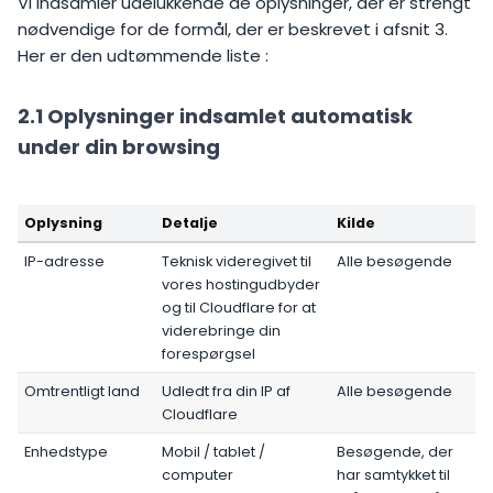
Vi indsamler udelukkende de oplysninger, der er strengt
nødvendige for de formål, der er beskrevet i afsnit 3.
Her er den udtømmende liste :
2.1 Oplysninger indsamlet automatisk
under din browsing
Oplysning
Detalje
Kilde
IP-adresse
Teknisk videregivet til
Alle besøgende
vores hostingudbyder
og til Cloudflare for at
viderebringe din
forespørgsel
Omtrentligt land
Udledt fra din IP af
Alle besøgende
Cloudflare
Enhedstype
Mobil / tablet /
Besøgende, der
computer
har samtykket til