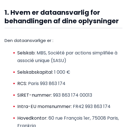
1. Hvem er dataansvarlig for
behandlingen af dine oplysninger
Den dataansvarlige er :
Selskab:
MBS, Société par actions simplifiée à
associé unique (SASU)
Selskabskapital:
1 000 €
RCS:
Paris 993 863 174
SIRET-nummer:
993 863 174 00013
Intra-EU momsnummer:
FR42 993 863 174
Hovedkontor:
60 rue François 1er, 75008 Paris,
Frankrig