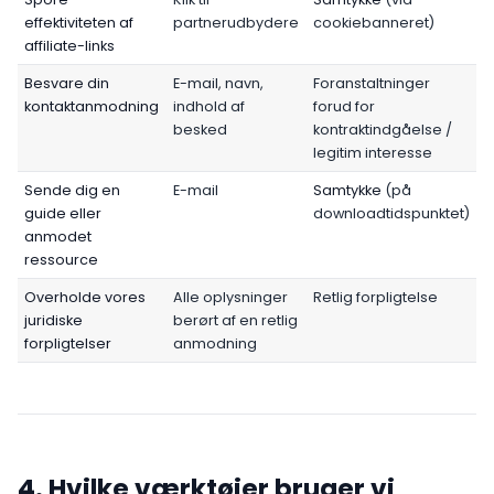
effektiviteten af
partnerudbydere
cookiebanneret)
affiliate-links
Besvare din
E-mail, navn,
Foranstaltninger
kontaktanmodning
indhold af
forud for
besked
kontraktindgåelse /
legitim interesse
Sende dig en
E-mail
Samtykke
(på
guide eller
downloadtidspunktet)
anmodet
ressource
Overholde vores
Alle oplysninger
Retlig forpligtelse
juridiske
berørt af en retlig
forpligtelser
anmodning
4. Hvilke værktøjer bruger vi