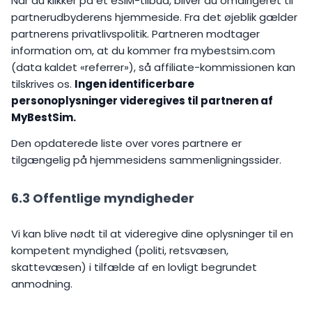
Når du klikker på et eSIM-tilbud, bliver du omdirigeret til
partnerudbyderens hjemmeside. Fra det øjeblik gælder
partnerens privatlivspolitik. Partneren modtager
information om, at du kommer fra mybestsim.com
(data kaldet «referrer»), så affiliate-kommissionen kan
tilskrives os.
Ingen identificerbare
personoplysninger videregives til partneren af
MyBestSim.
Den opdaterede liste over vores partnere er
tilgængelig på hjemmesidens sammenligningssider.
6.3 Offentlige myndigheder
Vi kan blive nødt til at videregive dine oplysninger til en
kompetent myndighed (politi, retsvæsen,
skattevæsen) i tilfælde af en lovligt begrundet
anmodning.