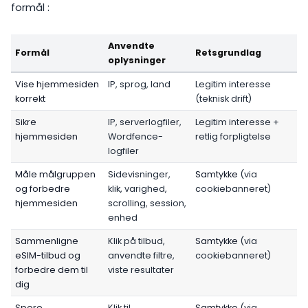
formål :
Anvendte
Formål
Retsgrundlag
oplysninger
Vise hjemmesiden
IP, sprog, land
Legitim interesse
korrekt
(teknisk drift)
Sikre
IP, serverlogfiler,
Legitim interesse +
hjemmesiden
Wordfence-
retlig forpligtelse
logfiler
Måle målgruppen
Sidevisninger,
Samtykke
(via
og forbedre
klik, varighed,
cookiebanneret)
hjemmesiden
scrolling, session,
enhed
Sammenligne
Klik på tilbud,
Samtykke
(via
eSIM-tilbud og
anvendte filtre,
cookiebanneret)
forbedre dem til
viste resultater
dig
Spore
Klik til
Samtykke
(via