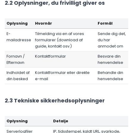
2.2 Oplysninger, du frivilligt giver os
Oplysning
Hvornår
Formål
E-
Tilmelding via en af vores
Sende dig det,
mailadresse
formularer (download af
du har
guide, kontakt osv.)
anmodet om
Fornavn /
Kontaktformular
Besvare din
Efternavn
henvendelse
Indholdet af
Kontaktformular eller direkte
Behandle din
din besked
e-mail
henvendelse
2.3 Tekniske sikkerhedsoplysninger
Oplysning
Detalje
Serverlogfiler
IP, tidsstempel, kaldt URL, svarkode,