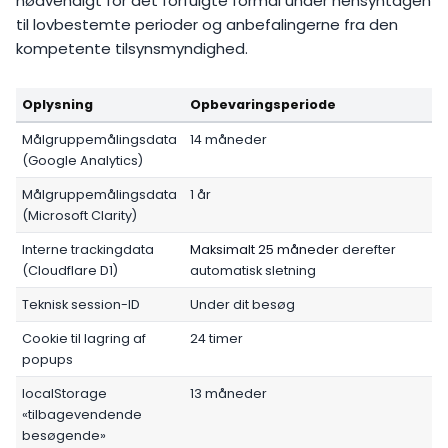
nødvendigt for det forfulgte formål under hensyntagen
til lovbestemte perioder og anbefalingerne fra den
kompetente tilsynsmyndighed.
Oplysning
Opbevaringsperiode
Målgruppemålingsdata
14 måneder
(Google Analytics)
Målgruppemålingsdata
1 år
(Microsoft Clarity)
Interne trackingdata
Maksimalt 25 måneder
derefter
(Cloudflare D1)
automatisk sletning
Teknisk session-ID
Under dit besøg
Cookie til lagring af
24 timer
popups
localStorage
13 måneder
«tilbagevendende
besøgende»