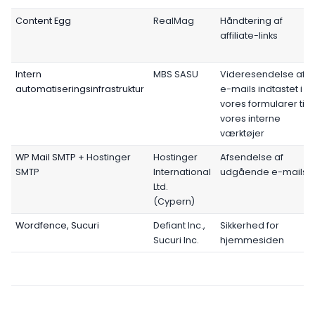
Content Egg
RealMag
Håndtering af
affiliate-links
Intern
MBS SASU
Videresendelse af
automatiseringsinfrastruktur
e-mails indtastet i
vores formularer til
vores interne
værktøjer
WP Mail SMTP
+ Hostinger
Hostinger
Afsendelse af
SMTP
International
udgående e-mails
Ltd.
(Cypern)
Wordfence, Sucuri
Defiant Inc.,
Sikkerhed for
Sucuri Inc.
hjemmesiden