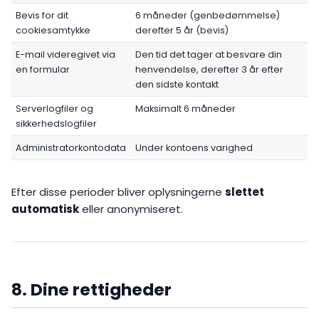
Bevis for dit
6 måneder (genbedømmelse)
cookiesamtykke
derefter 5 år (bevis)
E-mail videregivet via
Den tid det tager at besvare din
en formular
henvendelse, derefter 3 år efter
den sidste kontakt
Serverlogfiler og
Maksimalt 6 måneder
sikkerhedslogfiler
Administratorkontodata
Under kontoens varighed
Efter disse perioder bliver oplysningerne
slettet
automatisk
eller anonymiseret.
8. Dine rettigheder