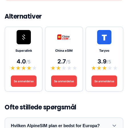
Alternativer
Superalink
China eSIM
Taryvo
4.0
2.7
3.9
/5
/5
/5
★
★
★
★
★
★
★
★
★
★
★
★
★
★
★
Se anmeldelse
Se anmeldelse
Se anmeldelse
Ofte stillede spørgsmål
Hvilken AlpineSIM plan er bedst for Europa?