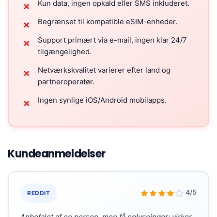
Kun data, ingen opkald eller SMS inkluderet.
✗
Begrænset til kompatible eSIM-enheder.
✗
Support primært via e-mail, ingen klar 24/7
✗
tilgængelighed.
Netværkskvalitet varierer efter land og
✗
partneroperatør.
Ingen synlige iOS/Android mobilapps.
✗
Kundeanmeldelser
“
4/5
REDDIT
Anbefalet af en person, men få oplysninger; virker