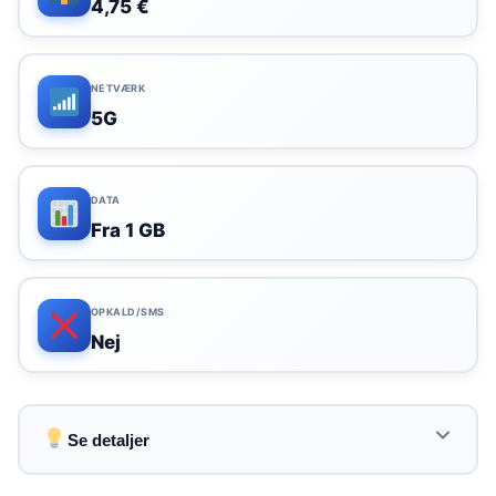
4,75 €
NETVÆRK
5G
DATA
Fra 1 GB
OPKALD/SMS
Nej
Se detaljer