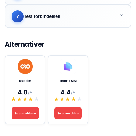
7
Test forbindelsen
Alternativer
99esim
Textr eSIM
4.0
4.4
/5
/5
★
★
★
★
★
★
★
★
★
★
Se anmeldelse
Se anmeldelse