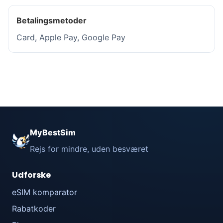
Betalingsmetoder
Card, Apple Pay, Google Pay
MyBestSim
Rejs for mindre, uden besværet
Udforske
eSIM komparator
Rabatkoder