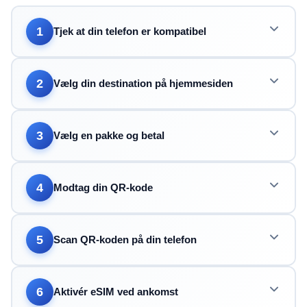
1
Tjek at din telefon er kompatibel
2
Vælg din destination på hjemmesiden
3
Vælg en pakke og betal
4
Modtag din QR-kode
5
Scan QR-koden på din telefon
6
Aktivér eSIM ved ankomst