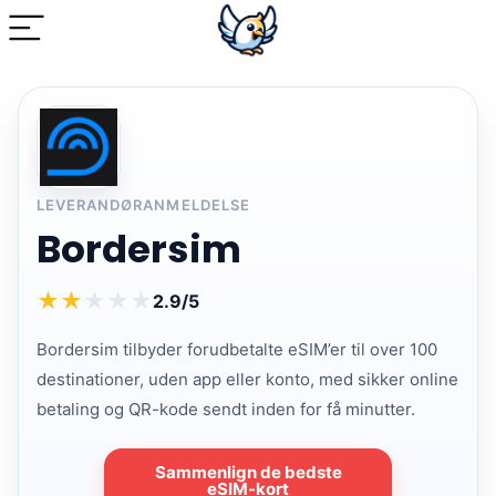
LEVERANDØRANMELDELSE
Bordersim
★
★
★
★
★
2.9/5
Bordersim tilbyder forudbetalte eSIM’er til over 100
destinationer, uden app eller konto, med sikker online
betaling og QR-kode sendt inden for få minutter.
Sammenlign de bedste
eSIM-kort