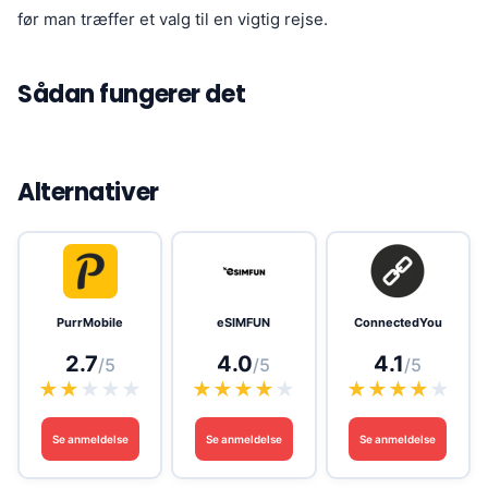
før man træffer et valg til en vigtig rejse.
Sådan fungerer det
Alternativer
PurrMobile
eSIMFUN
ConnectedYou
2.7
4.0
4.1
/5
/5
/5
★
★
★
★
★
★
★
★
★
★
★
★
★
★
★
Se anmeldelse
Se anmeldelse
Se anmeldelse