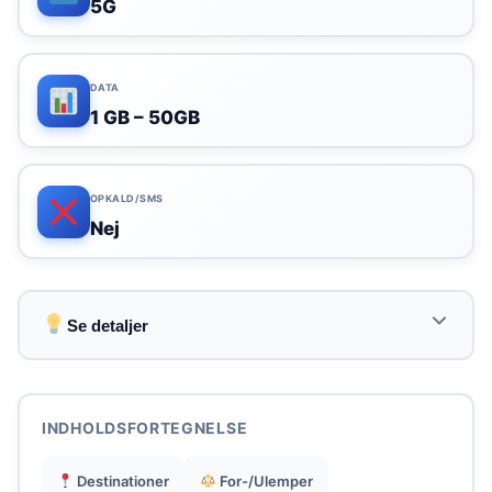
5G
DATA
1 GB – 50GB
OPKALD/SMS
Nej
Se detaljer
Offentligt tilgængelige oplysninger er meget
begrænsede, hvilket gør det svært at vurdere
INDHOLDSFORTEGNELSE
servicen præcist.
Destinationer
For-/Ulemper