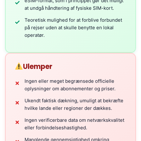
eSIM-format, som i princippet gør det muligt
✓
at undgå håndtering af fysiske SIM-kort.
Teoretisk mulighed for at forblive forbundet
✓
på rejser uden at skulle benytte en lokal
operatør.
Ulemper
Ingen eller meget begrænsede officielle
✗
oplysninger om abonnementer og priser.
Ukendt faktisk dækning, umuligt at bekræfte
✗
hvilke lande eller regioner der dækkes.
Ingen verificerbare data om netværkskvalitet
✗
eller forbindelseshastighed.
Manglende gennemsigtighed omkring