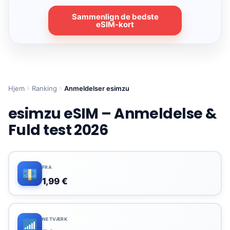
Sammenlign de bedste
eSIM-kort
Hjem
Ranking
Anmeldelser esimzu
esimzu eSIM – Anmeldelse &
Fuld test 2026
FRA
1,99 €
NETVÆRK