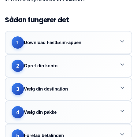
Sådan fungerer det
1
Download FastEsim-appen
2
Opret din konto
3
Vælg din destination
4
Vælg din pakke
5
Foretag betalingen