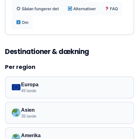
Ingen roaminggebyrer, ingen langtidskontrakter
Sådan fungerer det
Alternativer
FAQ
og mulighed for at beholde dit oprindelige
WhatsApp-nummer.
Om
Destinationer & dækning
Per region
Europa
49 lande
Asien
39 lande
Amerika