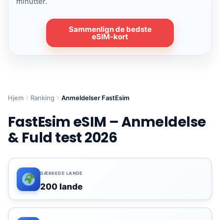
minutter.
Sammenlign de bedste
eSIM-kort
Hjem
Ranking
Anmeldelser FastEsim
FastEsim eSIM – Anmeldelse
& Fuld test 2026
DÆKKEDE LANDE
200 lande