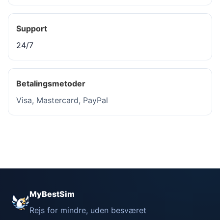
Support
24/7
Betalingsmetoder
Visa, Mastercard, PayPal
MyBestSim
Rejs for mindre, uden besværet