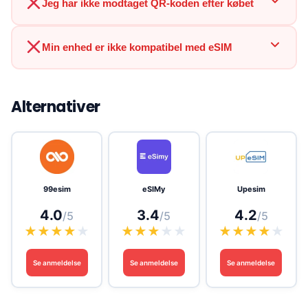
Jeg har ikke modtaget QR-koden efter købet
Min enhed er ikke kompatibel med eSIM
Alternativer
99esim
eSIMy
Upesim
4.0
3.4
4.2
/5
/5
/5
★
★
★
★
★
★
★
★
★
★
★
★
★
★
★
Se anmeldelse
Se anmeldelse
Se anmeldelse