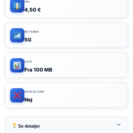
FRA
4,50 €
NETVÆRK
5G
DATA
Fra 100 MB
OPKALD/SMS
Nej
Se detaljer