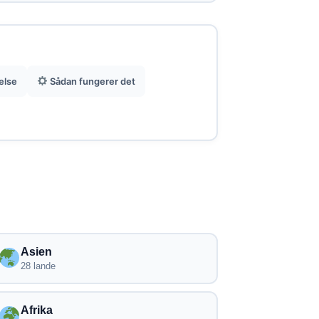
Annonceret dækning i mere end 100
lande til internationale rejser.
Praktisk løsning for at undgå køb af
else
Sådan fungerer det
lokale SIM-kort ved hver destination.
Asien
28 lande
Afrika