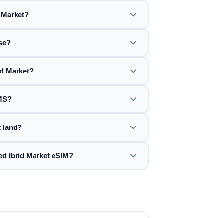
d Market?
jse?
id Market?
SMS?
t land?
ed Ibrid Market eSIM?