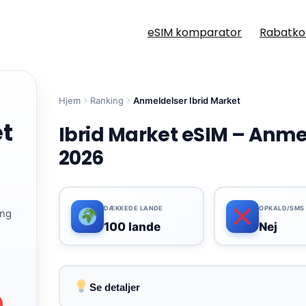
eSIM komparator
Rabatko
Hjem
Ranking
Anmeldelser Ibrid Market
et
Ibrid Market eSIM – Anmel
2026
DÆKKEDE LANDE
OPKALD/SMS
ing
100 lande
Nej
Se detaljer