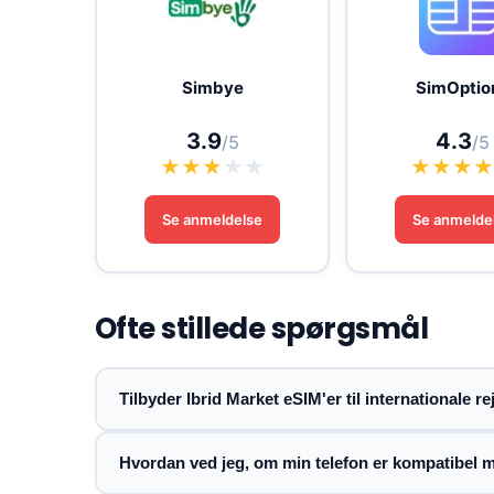
Simbye
SimOptio
3.9
4.3
/5
/5
★
★
★
★
★
★
★
★
Se anmeldelse
Se anmelde
Ofte stillede spørgsmål
Tilbyder Ibrid Market eSIM'er til internationale re
Hvordan ved jeg, om min telefon er kompatibel 