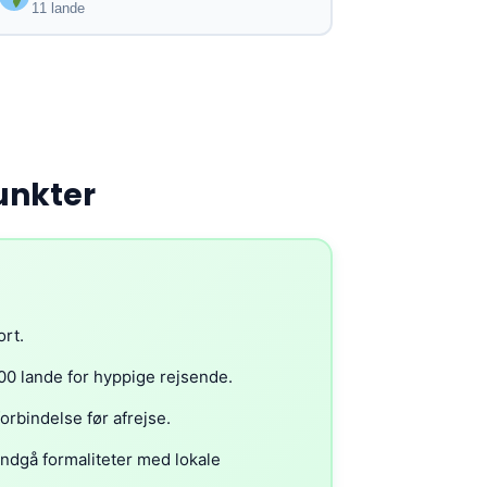
11 lande
unkter
ort.
00 lande for hyppige rejsende.
forbindelse før afrejse.
undgå formaliteter med lokale