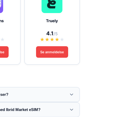
ns
Truely
4.1
/5
★
★
★
★
★
★
★
lse
Se anmeldelse
jser?
med Ibrid Market eSIM?