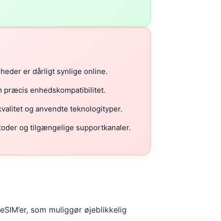
eder er dårligt synlige online.
m præcis enhedskompatibilitet.
alitet og anvendte teknologityper.
der og tilgængelige supportkanaler.
-eSIM’er, som muliggør øjeblikkelig