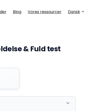
der
Blog
Vores ressourcer
Dansk
delse & Fuld test