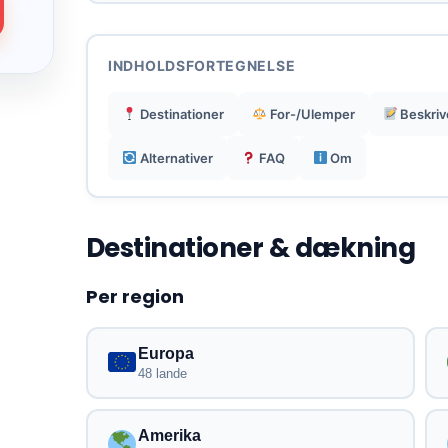
Rejse-eSIM med øjeblikkelig
aktivering for hurtig forbindelse.
INDHOLDSFORTEGNELSE
Målrettet mod at reducere traditionelle
Destinationer
For-/Ulemper
Beskriv
roaminggebyrer.
Alternativer
FAQ
Om
Destinationer & dækning
Per region
Europa
48 lande
Amerika