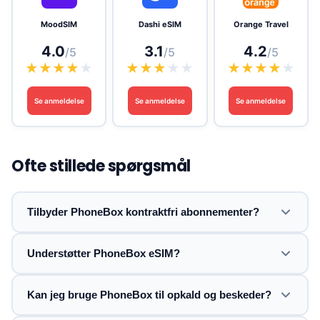
MoodSIM
Dashi eSIM
Orange Travel
4.0
3.1
4.2
/5
/5
/5
★
★
★
★
★
★
★
★
★
★
★
★
★
★
★
Se anmeldelse
Se anmeldelse
Se anmeldelse
Ofte stillede spørgsmål
Tilbyder PhoneBox kontraktfri abonnementer?
Understøtter PhoneBox eSIM?
Kan jeg bruge PhoneBox til opkald og beskeder?