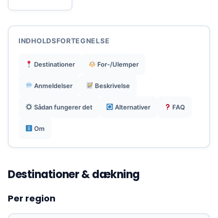
Dækning på 4G, LTE og 5G netværk.
INDHOLDSFORTEGNELSE
Særlig velegnet til nye tilflyttere, studerende,
Destinationer
For-/Ulemper
rejsende og brugere, der ønsker at administrere
deres linje online.
Anmeldelser
Beskrivelse
Sådan fungerer det
Alternativer
FAQ
Om
Destinationer & dækning
Per region