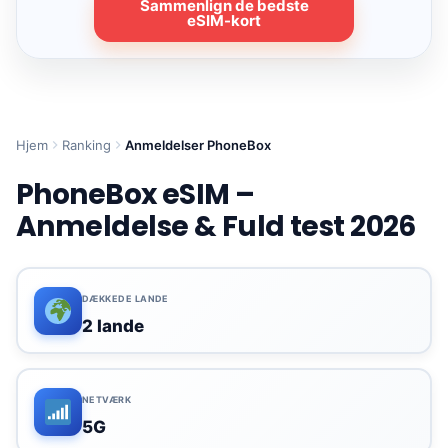
Sammenlign de bedste
eSIM-kort
Hjem
Ranking
Anmeldelser PhoneBox
PhoneBox eSIM –
Anmeldelse & Fuld test 2026
DÆKKEDE LANDE
2 lande
NETVÆRK
5G