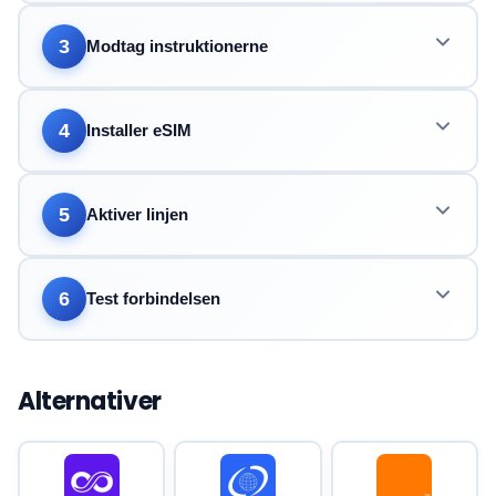
3
Modtag instruktionerne
4
Installer eSIM
5
Aktiver linjen
6
Test forbindelsen
Alternativer