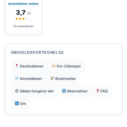
mail uden behov for en dedikeret app.
Anmeldelser online
3,7
/5
Service designet til rejsende, der ønsker en
pålidelig datatilslutning kompatibel med
15 anmeldelser
internetdeling i udlandet.
Mulighed for at følge sit forbrug og resterende
INDHOLDSFORTEGNELSE
dage via et link leveret sammen med eSIM'en.
Destinationer
For-/Ulemper
eSIM'erne understøtter ikke klassiske opkald og
Anmeldelser
Beskrivelse
SMS, brug sker via messaging- og VoIP-apps.
Sådan fungerer det
Alternativer
FAQ
Indgangspriser er overkommelige for populære
Om
destinationer som USA og Storbritannien.