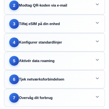
2
Modtag QR-koden via e-mail
3
Tilføj eSIM på din enhed
4
Konfigurer standardlinjer
5
Aktivér data roaming
6
Tjek netværksforbindelsen
7
Overvåg dit forbrug