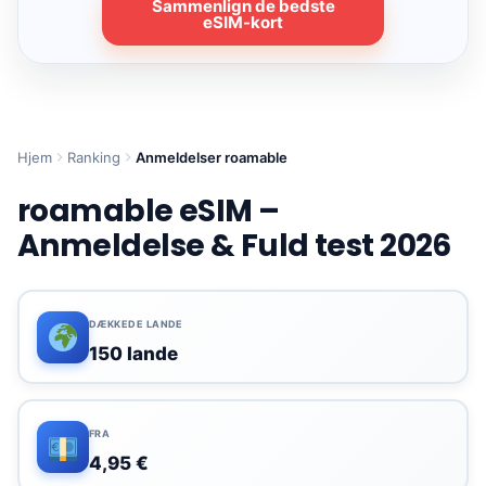
Sammenlign de bedste
eSIM-kort
Hjem
Ranking
Anmeldelser roamable
roamable eSIM –
Anmeldelse & Fuld test 2026
DÆKKEDE LANDE
150 lande
FRA
4,95 €