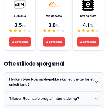
eSIMania
Via Conecta
Strong eSIM
3.5
3.8
4.1
/5
/5
/5
★
★
★
★
★
★
★
★
★
★
★
★
★
★
★
Se anmeldelse
Se anmeldelse
Se anmeldelse
Ofte stillede spørgsmål
Hvilken type Roamable-pakke skal jeg vælge for et
enkelt land?
Tillader Roamable brug af internetdeling?