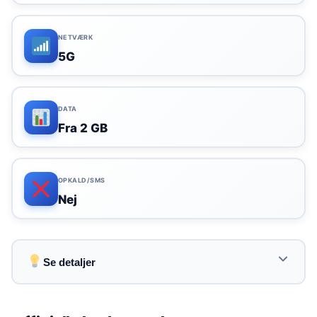
NETVÆRK
5G
DATA
Fra 2 GB
OPKALD/SMS
Nej
Se detaljer
Forudbetalt eSIM uden abonnement, ideelt til
sporadisk brug i Nederlandene eller i udlandet.