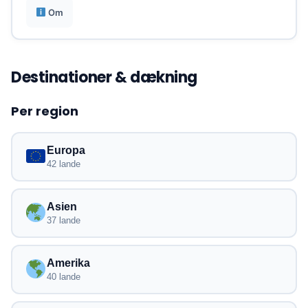
Klar prissætning fra 2,50€ pr. dag med
Om
automatisk stop ved periodens afslutning.
Destinationer & dækning
Per region
Europa
42 lande
Asien
37 lande
Amerika
40 lande