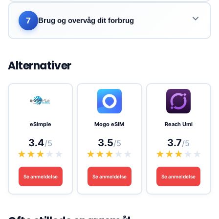
7
Brug og overvåg dit forbrug
Alternativer
eSimple
Mogo eSIM
Reach Umi
3.4
3.5
3.7
/5
/5
/5
★
★
★
★
★
★
★
★
★
★
★
★
★
★
★
Se anmeldelse
Se anmeldelse
Se anmeldelse