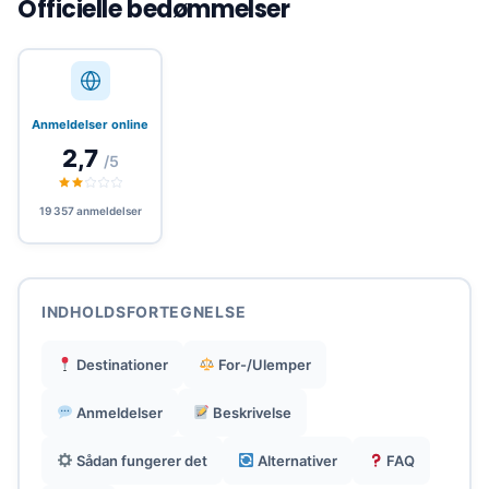
Officielle bedømmelser
Ubegrænsede abonnementer i Nederlandene og
faste datapakker (2 til 40 GB) til over 140
destinationer.
Anmeldelser online
2,7
/5
Hurtig opsætning: installation og aktivering af
eSIM på cirka 3 minutter via appen.
19 357 anmeldelser
Kan bruges på flere typer eSIM-kompatible
enheder (smartphone, tablet, bærbar
INDHOLDSFORTEGNELSE
computer).
Destinationer
For-/Ulemper
Ingen deling af personlige data kræves for at
Anmeldelser
Beskrivelse
bruge appen, hvilket styrker privatlivets fred.
Sådan fungerer det
Alternativer
FAQ