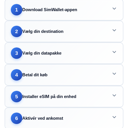
1
Download SimWallet-appen
2
Vælg din destination
3
Vælg din datapakke
4
Betal dit køb
5
Installer eSIM på din enhed
6
Aktivér ved ankomst