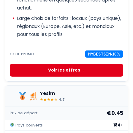
achat.
Large choix de forfaits : locaux (pays unique),
régionaux (Europe, Asie, etc.) et mondiaux
pour tous les profils.
CODE PROMO
MYBESTSIM
-10%
Voir les offres →
Yesim
★
★
★
★
★
4.7
€0.45
Prix de départ
184+
Pays couverts