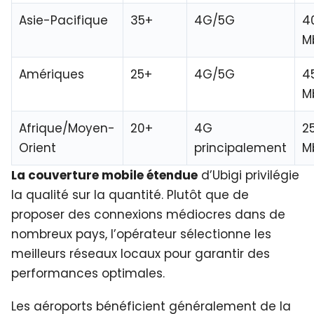
Asie-Pacifique
35+
4G/5G
4
M
Amériques
25+
4G/5G
4
M
Afrique/Moyen-
20+
4G
2
Orient
principalement
M
La couverture mobile étendue
d’Ubigi privilégie
la qualité sur la quantité. Plutôt que de
proposer des connexions médiocres dans de
nombreux pays, l’opérateur sélectionne les
meilleurs réseaux locaux pour garantir des
performances optimales.
Les aéroports bénéficient généralement de la