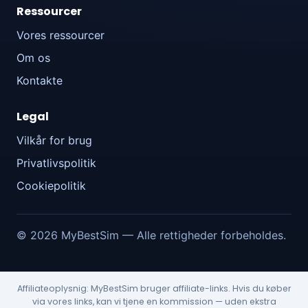
Ressourcer
Vores ressourcer
Om os
Kontakte
Legal
Vilkår for brug
Privatlivspolitik
Cookiepolitik
© 2026 MyBestSim — Alle rettigheder forbeholdes.
Affiliateoplysnig: MyBestSim bruger affiliate-links. Hvis du køber
via vores links, kan vi tjene en kommission — uden ekstra