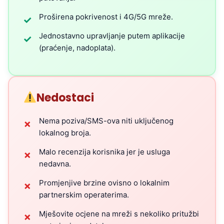
Proširena pokrivenost i 4G/5G mreže.
✓
Jednostavno upravljanje putem aplikacije
✓
(praćenje, nadoplata).
Nedostaci
Nema poziva/SMS-ova niti uključenog
✗
lokalnog broja.
Malo recenzija korisnika jer je usluga
✗
nedavna.
Promjenjive brzine ovisno o lokalnim
✗
partnerskim operaterima.
Mješovite ocjene na mreži s nekoliko pritužbi
✗