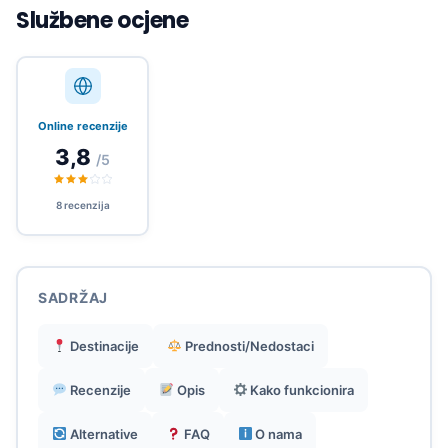
paketima (Europa 42 zemlje, Azija 21, itd.).
Službene ocjene
Fleksibilni planovi 1GB-50GB do 180 dana,
dopušten hotspot.
Online recenzije
3,8
/5
Ultra-brza aktivacija putem aplikacije ili weba,
bez promjene glavnog broja.
8 recenzija
Pristupačne cijene od 1,25 €, 100% prepaid bez
ugovora ili skrivenih troškova.
SADRŽAJ
Idealno za kratka/duga putovanja u Europi, Aziji,
Destinacije
Prednosti/Nedostaci
Americi.
Recenzije
Opis
Kako funkcionira
Alternative
FAQ
O nama