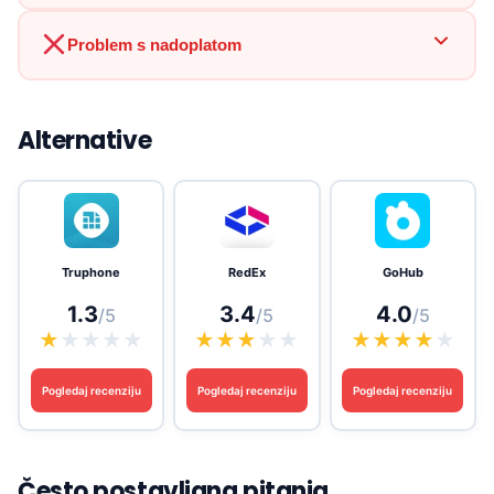
Problem s nadoplatom
Alternative
Truphone
RedEx
GoHub
1.3
3.4
4.0
/5
/5
/5
★
★
★
★
★
★
★
★
★
★
★
★
★
★
★
Pogledaj recenziju
Pogledaj recenziju
Pogledaj recenziju
Često postavljana pitanja