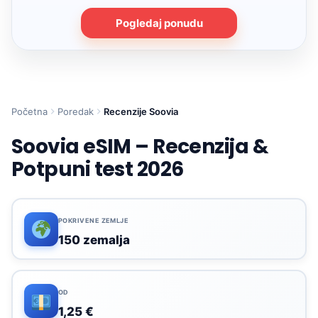
Pogledaj ponudu
Početna
Poredak
Recenzije Soovia
Soovia eSIM – Recenzija &
Potpuni test 2026
POKRIVENE ZEMLJE
150 zemalja
OD
1,25 €