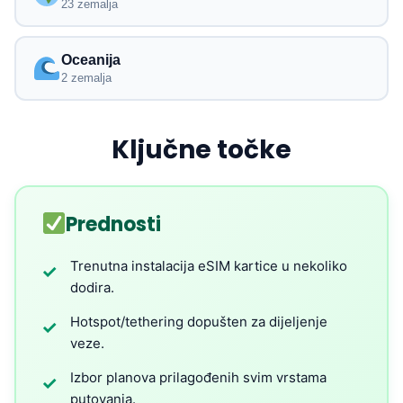
23 zemalja
Oceanija
2 zemalja
Ključne točke
Prednosti
Trenutna instalacija eSIM kartice u nekoliko
✓
dodira.
Hotspot/tethering dopušten za dijeljenje
✓
veze.
Izbor planova prilagođenih svim vrstama
✓
putovanja.