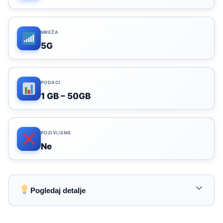
MREŽA
5G
PODACI
1 GB – 50GB
POZIVI/SMS
Ne
Pogledaj detalje
Pokrivenost u 150+ zemalja s regionalnim