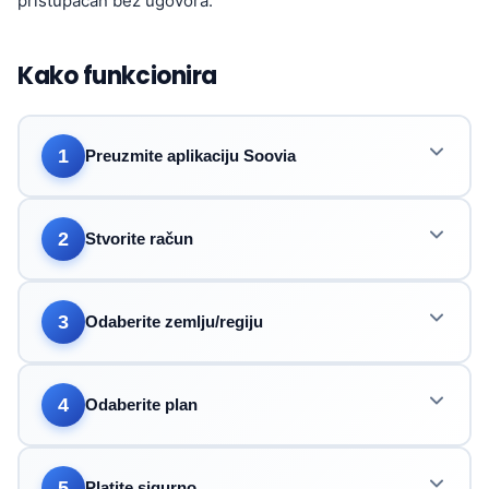
pristupačan bez ugovora.
Kako funkcionira
1
Preuzmite aplikaciju Soovia
2
Stvorite račun
3
Odaberite zemlju/regiju
4
Odaberite plan
5
Platite sigurno