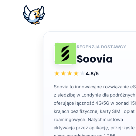
RECENZJA DOSTAWCY
Soovia
★
★
★
★
★
4.8/5
Soovia to innowacyjne rozwiązanie e
z siedzibą w Londynie dla podróżnych
oferujące łączność 4G/5G w ponad 15
krajach bez fizycznej karty SIM i opłat
roamingowych. Natychmiastowa
aktywacja przez aplikację, przejrzyste
plany przedpłacone od 1,25€.