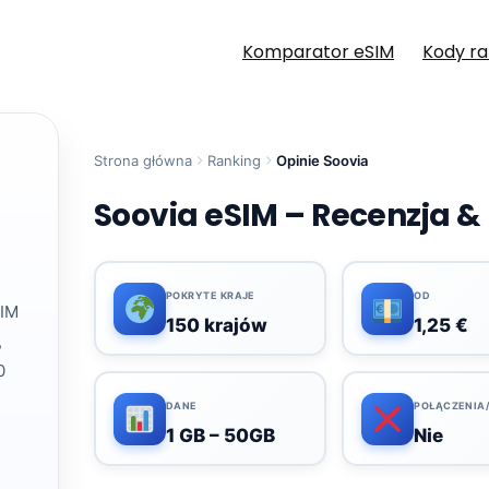
Komparator eSIM
Kody r
Strona główna
Ranking
Opinie Soovia
Soovia eSIM – Recenzja & 
POKRYTE KRAJE
OD
SIM
150 krajów
1,25 €
,
0
DANE
POŁĄCZENIA
1 GB – 50GB
Nie