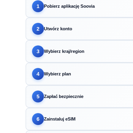
1
Pobierz aplikację Soovia
2
Utwórz konto
3
Wybierz kraj/region
4
Wybierz plan
5
Zapłać bezpiecznie
6
Zainstaluj eSIM