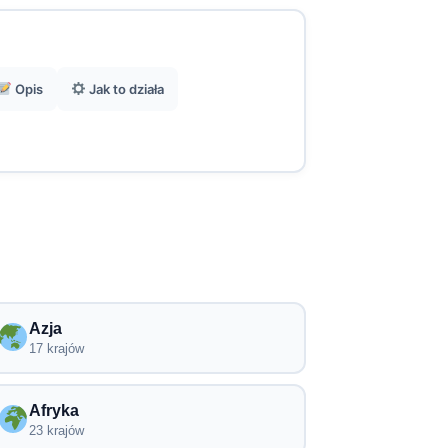
Opis
Jak to działa
Azja
17 krajów
Afryka
23 krajów