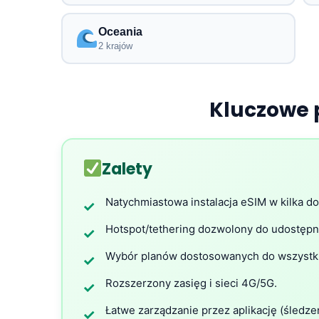
Oceania
2 krajów
Kluczowe 
Zalety
Natychmiastowa instalacja eSIM w kilka do
✓
Hotspot/tethering dozwolony do udostępni
✓
Wybór planów dostosowanych do wszystki
✓
Rozszerzony zasięg i sieci 4G/5G.
✓
Łatwe zarządzanie przez aplikację (śledze
✓