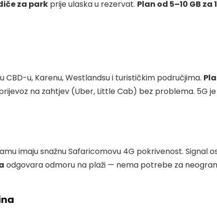
odiče za park
prije ulaska u rezervat.
Plan od 5–10 GB za
 u CBD-u, Karenu, Westlandsu i turističkim područjima.
Pla
i prijevoz na zahtjev (Uber, Little Cab) bez problema. 5G je
tamu imaju snažnu Safaricomovu 4G pokrivenost. Signal os
na
odgovara odmoru na plaži — nema potrebe za neogran
ina