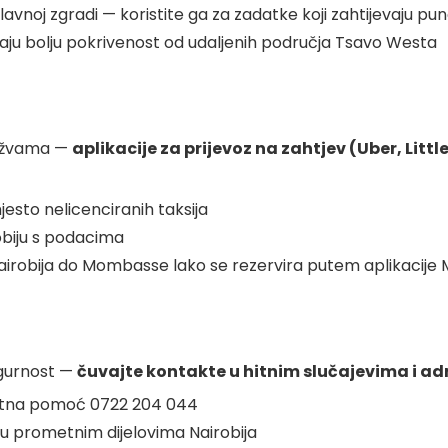
glavnoj zgradi — koristite ga za zadatke koji zahtijevaju p
aju bolju pokrivenost od udaljenih područja Tsavo Westa
gužvama —
aplikacije za prijevoz na zahtjev (Uber, Littl
mjesto nelicenciranih taksija
biju s podacima
airobija do Mombasse lako se rezervira putem aplikacije
sigurnost —
čuvajte kontakte u hitnim slučajevima i adr
, Hitna pomoć 0722 204 044
on u prometnim dijelovima Nairobija