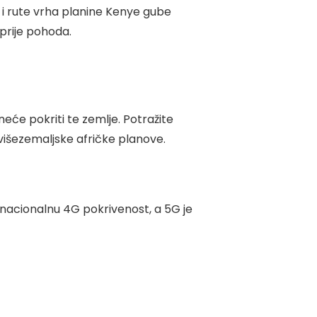
 i rute vrha planine Kenye gube
prije pohoda.
 neće pokriti te zemlje. Potražite
e višezemaljske afričke planove.
e nacionalnu 4G pokrivenost, a 5G je