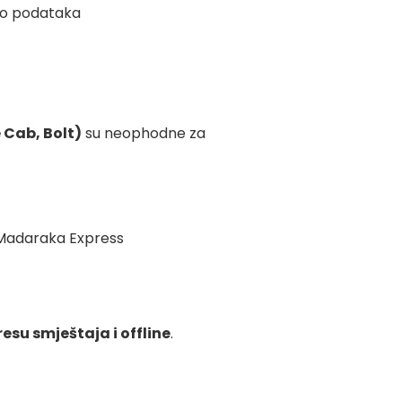
uno podataka
e Cab, Bolt)
su neophodne za
 Madaraka Express
esu smještaja i offline
.