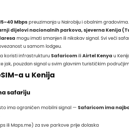
15–40 Mbps
preuzimanja u Nairobiju i obalnim gradovima
rnji dijelovi nacionalnih parkova, sjeverna Kenija (T
daresa
mogu imati smanjen ili nikakav signal. Svi veći safa
ovezanost u samom lodgeu.
 koristi infrastrukturu
Safaricom
ili
Airtel Kenya
u Kenij
te jak, pouzdan signal u svim glavnim turističkim područjim
 eSIM-a u Kenija
a safariju
sto ima ograničen mobilni signal —
Safaricom ima najbol
.
ps ili Maps.me) za sve parkove prije dolaska