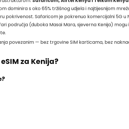
rastrukturom:
Safaricom, Airtel Kenya i Telkom Kenya
m dominira s oko 65% tržišnog udjela i najtijesnijom mr
ru pokrivenost. Safaricom je pokrenuo komercijalni 5G u N
ari područja (duboka Masai Mara, sjeverna Kenija) mogu 
te.
ajanja povezanim — bez trgovine SIM karticama, bez naknad
eSIM za Kenija?
e?