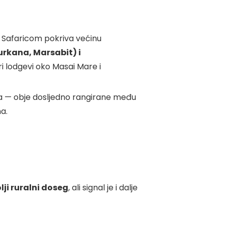
. Safaricom pokriva većinu
urkana, Marsabit) i
ri lodgevi oko Masai Mare i
a — obje dosljedno rangirane među
a.
ji ruralni doseg
, ali signal je i dalje