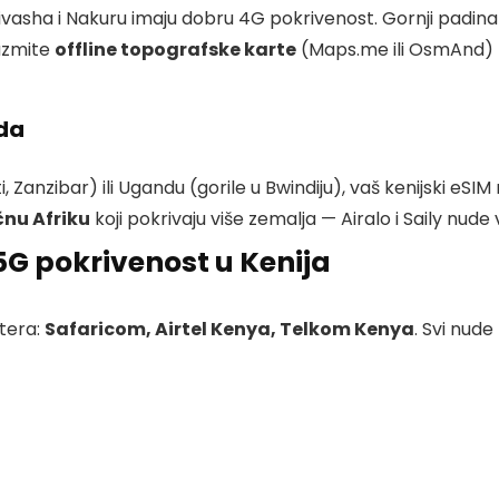
ivasha i Nakuru imaju dobru 4G pokrivenost. Gornji padina
uzmite
offline topografske karte
(Maps.me ili OsmAnd) 
nda
 Zanzibar) ili Ugandu (gorile u Bwindiju), vaš kenijski eSIM
čnu Afriku
koji pokrivaju više zemalja — Airalo i Saily nud
G pokrivenost u Kenija
atera:
Safaricom, Airtel Kenya, Telkom Kenya
. Svi nud