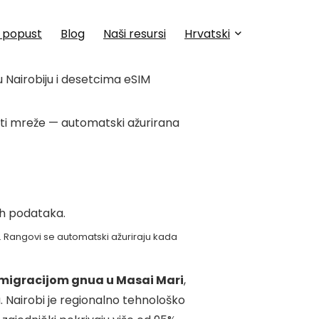
a popust
Blog
Naši resursi
Hrvatski
 Nairobiju i desetcima eSIM
eti mreže — automatski ažurirana
ih podataka.
i. Rangovi se automatski ažuriraju kada
migracijom gnua u Masai Mari
,
 Nairobi je regionalno tehnološko