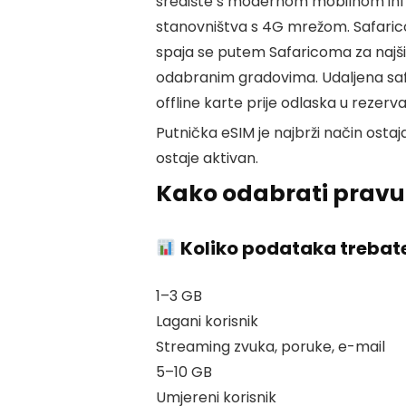
središte s modernom mobilnom inf
stanovništva s 4G mrežom. Safarico
spaja se putem Safaricoma za najši
odabranim gradovima. Udaljena saf
offline karte prije odlaska u rezerva
Putnička eSIM je najbrži način ost
ostaje aktivan.
Kako odabrati pravu 
Koliko podataka trebat
1–3 GB
Lagani korisnik
Streaming zvuka, poruke, e-mail
5–10 GB
Umjereni korisnik