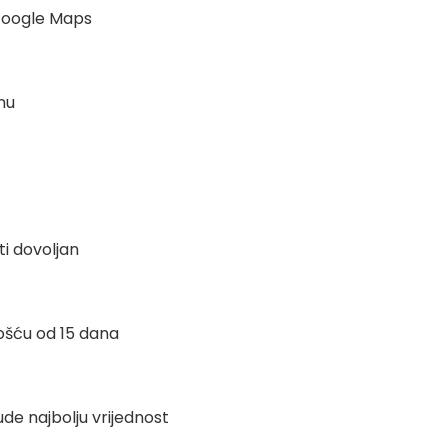
Google Maps
inu
i dovoljan
ošću od 15 dana
de najbolju vrijednost