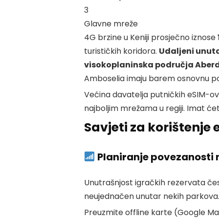
3
Glavne mreže
4G brzine u Keniji prosječno iznose
turističkih koridora.
Udaljeni unuta
visokoplaninska područja Aber
Amboselia imaju barem osnovnu p
Većina davatelja putničkih eSIM-ova
najboljim mrežama u regiji. Imat će
Savjeti za korištenje
Planiranje povezanosti n
Unutrašnjost igračkih rezervata če
neujednačen unutar nekih parkova
Preuzmite offline karte (Google Ma