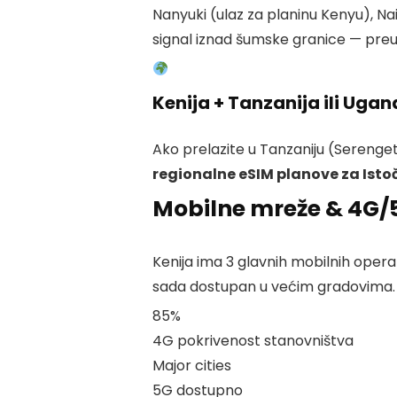
Nanyuki (ulaz za planinu Kenyu), Na
signal iznad šumske granice — pre
Kenija + Tanzanija ili Uga
Ako prelazite u Tanzaniju (Serengeti,
regionalne eSIM planove za Isto
Mobilne mreže & 4G/5
Kenija ima 3 glavnih mobilnih oper
sada dostupan u većim gradovima.
85%
4G pokrivenost stanovništva
Major cities
5G dostupno