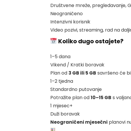
Društvene mreže, pregledavanje, 
Neograničeno
Intenzivni korisnik
Video pozivi, streaming, rad na dalj
Koliko dugo ostajete?
1–5 dana
Vikend / Kratki boravak
Plan od
3 GB ili 5 GB
savršeno će bit
1–2 tjedna
Standardno putovanje
Potražite plan od
10–15 GB
s valjan
1 mjesec+
Duži boravak
Neograničeni mjesečni
planovi nu