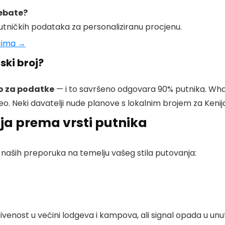
rebate?
putničkih podataka za personaliziranu procjenu.
cima →
ski broj?
 za podatke
— i to savršeno odgovara 90% putnika. Wh
eo. Neki davatelji nude planove s lokalnim brojem za Kenij
ija prema vrsti putnika
o naših preporuka na temelju vašeg stila putovanja:
enost u većini lodgeva i kampova, ali signal opada u unut