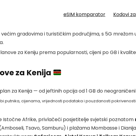
eSIM komparator
Kodovi z
u većim gradovima i turističkim područjima, s 5G mrežom u
a.
anove za Keniju prema popularnosti, cijeni po GB i kvalit
ove za Kenija
plan za Kenija — od jeftinih opcija od 1 GB do neograničen
bi putnika, cijenama, vrijednosti podataka i pouzdanosti pokrivenost
e Istočne Afrike, privlačeći posjetitelje svjetski poznatom
Amboseli, Tsavo, Samburu) i plažama Mombasse i Dianija.