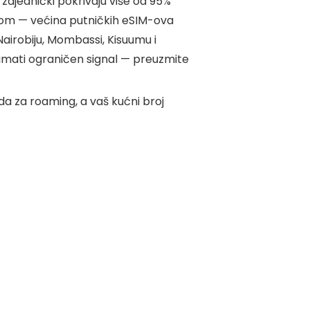
zajednički pokrivaju više od 95%
ežom — većina putničkih eSIM-ova
airobiju, Mombassi, Kisuumu i
imati ograničen signal — preuzmite
a za roaming, a vaš kućni broj