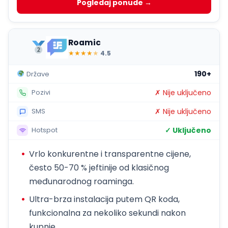
Pogledaj ponude →
Roamic
★
★
★
★
★
4.5
190+
Države
✗ Nije uključeno
Pozivi
✗ Nije uključeno
SMS
✓ Uključeno
Hotspot
Vrlo konkurentne i transparentne cijene,
često 50-70 % jeftinije od klasičnog
međunarodnog roaminga.
Ultra-brza instalacija putem QR koda,
funkcionalna za nekoliko sekundi nakon
kupnje.