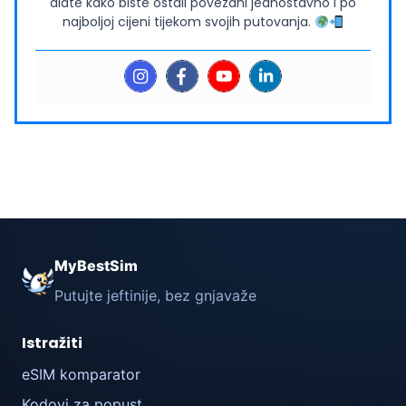
alate kako biste ostali povezani jednostavno i po
najboljoj cijeni tijekom svojih putovanja.
MyBestSim
Putujte jeftinije, bez gnjavaže
Istražiti
eSIM komparator
Kodovi za popust