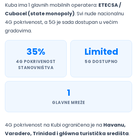
Kuba ima 1 glavnih mobilnih operatera:
ETECSA /
Cubacel (state monopoly)
. Svi nude nacionalnu
4G pokrivenost, a 5G je sada dostupan u većim
gradovima.
35%
Limited
4G POKRIVENOST
5G DOSTUPNO
STANOVNIŠTVA
1
GLAVNE MREŽE
4G pokrivenost na Kubi ograničena je na
Havanu,
Varadero, Trinidad i główna turistička središta
.