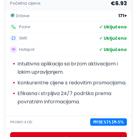
€6.93
Početna cijena
171+
Države
✓ Uključeno
Pozivi
✓ Uključeno
SMS
✓ Uključeno
Hotspot
Intuitivna aplikacija sa brzom aktivacijom i
lakim upravljanjem.
Konkurentne cijene s redovitim promocijama.
Efikasna i strpljiva 24/7 podrška prema
povratnim informacijama.
PROMO KOD
MYBESTSIM
-5%