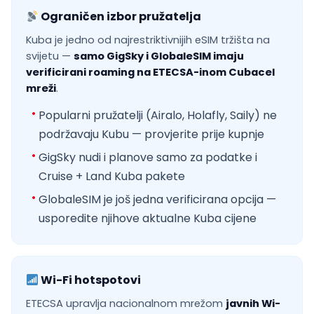
Ograničen izbor pružatelja
Kuba je jedno od najrestriktivnijih eSIM tržišta na
svijetu —
samo GigSky i GlobaleSIM imaju
verificirani roaming na ETECSA-inom Cubacel
mreži
.
Popularni pružatelji (Airalo, Holafly, Saily) ne
podržavaju Kubu — provjerite prije kupnje
GigSky nudi i planove samo za podatke i
Cruise + Land Kuba pakete
GlobaleSIM je još jedna verificirana opcija —
usporedite njihove aktualne Kuba cijene
Wi-Fi hotspotovi
ETECSA upravlja nacionalnom mrežom
javnih Wi-