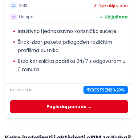
✗ Nije uključeno
SMS
✓ Uključeno
Hotspot
Intuitivno i jednostavno korisničko sučelje.
Širok izbor paketa prilagođen različitim
profilima putnika.
Brza korisnička podrška 24/7 s odgovorom u
6 minuta.
PROMO KOD
MYBESTSIM20
-20%
Pogledaj ponude →
Kako instalirati i aktivirati eSIM za Kuba?