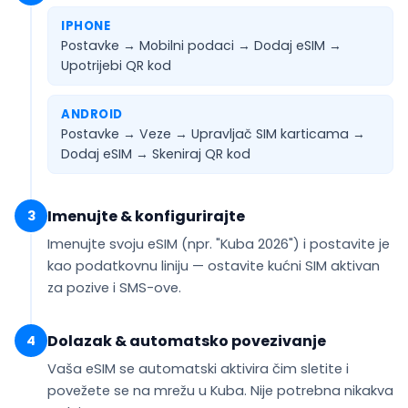
IPHONE
Postavke → Mobilni podaci → Dodaj eSIM →
Upotrijebi QR kod
ANDROID
Postavke → Veze → Upravljač SIM karticama →
Dodaj eSIM →
Skeniraj QR kod
Imenujte & konfigurirajte
3
Imenujte svoju eSIM (npr.
"Kuba 2026"
) i postavite je
kao
podatkovnu liniju
— ostavite kućni SIM aktivan
za pozive i SMS-ove.
Dolazak & automatsko povezivanje
4
Vaša eSIM se
automatski aktivira
čim sletite i
povežete se na mrežu u Kuba. Nije potrebna nikakva