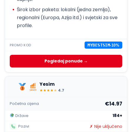
Širok izbor paketa: lokalni (jedna zemlja),
regionalni (Europa, Azija itd.) i svjetski za sve
profile.
PROMO KOD
MYBESTSIM
-10%
Pogledaj ponude →
Yesim
★
★
★
★
★
4.7
€14.97
Početna cijena
184+
Države
✗ Nije uključeno
Pozivi