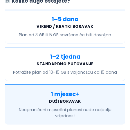
Koliko dugo ostajete?
1–5 dana
VIKEND / KRATKI BORAVAK
Plan od
3 GB ili 5 GB
savršeno će biti dovoljan
1–2 tjedna
STANDARDNO PUTOVANJE
Potražite plan od
10–15 GB
s valjanošću od 15 dana
1 mjesec+
DUŽI BORAVAK
Neograničeni mjesečni
planovi nude najbolju
vrijednost