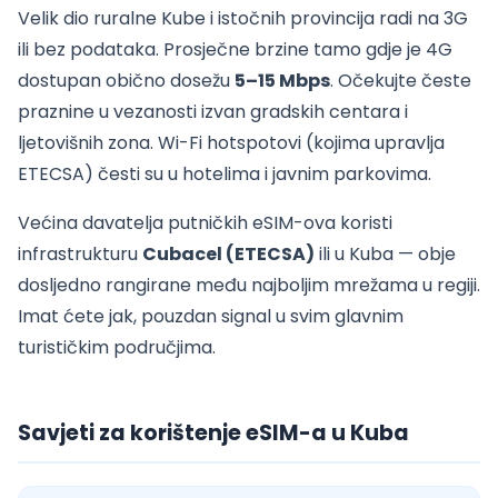
Velik dio ruralne Kube i istočnih provincija radi na 3G
ili bez podataka. Prosječne brzine tamo gdje je 4G
dostupan obično dosežu
5–15 Mbps
. Očekujte česte
praznine u vezanosti izvan gradskih centara i
ljetovišnih zona. Wi-Fi hotspotovi (kojima upravlja
ETECSA) česti su u hotelima i javnim parkovima.
Većina davatelja putničkih eSIM-ova koristi
infrastrukturu
Cubacel (ETECSA)
ili
u Kuba — obje
dosljedno rangirane među najboljim mrežama u regiji.
Imat ćete jak, pouzdan signal u svim glavnim
turističkim područjima.
Savjeti za korištenje eSIM-a u Kuba