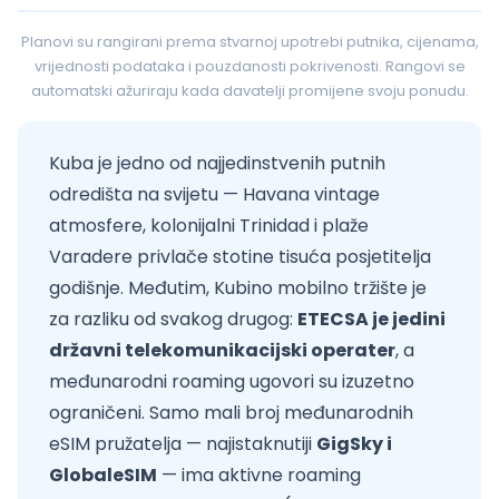
Planovi su rangirani prema stvarnoj upotrebi putnika, cijenama,
vrijednosti podataka i pouzdanosti pokrivenosti. Rangovi se
automatski ažuriraju kada davatelji promijene svoju ponudu.
Kuba je jedno od najjedinstvenih putnih
odredišta na svijetu — Havana vintage
atmosfere, kolonijalni Trinidad i plaže
Varadere privlače stotine tisuća posjetitelja
godišnje. Međutim, Kubino mobilno tržište je
za razliku od svakog drugog:
ETECSA je jedini
državni telekomunikacijski operater
, a
međunarodni roaming ugovori su izuzetno
ograničeni. Samo mali broj međunarodnih
eSIM pružatelja — najistaknutiji
GigSky i
GlobaleSIM
— ima aktivne roaming