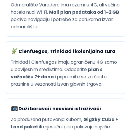
Odmaralište Varadero ima razumnu 4G, ali većina
hotela nudi Wi-Fi.
Mali plan podataka od 1–2 GB
pokriva navigaciju i potrebe za porukama izvan
odmarališta.
Cienfuegos, Trinidad i kolonijalna tura
Trinidad i Cienfuegos imaju ograničenu 4G samo
u povijesnim središtima. Odaberite
plan s
važnošću 7+ dana
i pripremite se za česte
praznine u vezanosti izvan glavnih trgova.
Duži boravci i neovisni istraživači
Za produžena putovanja Kubom,
GigSky Cuba +
Land paket
ili mjesečni plan pokrivaju najviše