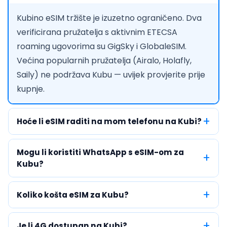
Kubino eSIM tržište je izuzetno ograničeno. Dva
verificirana pružatelja s aktivnim ETECSA
roaming ugovorima su GigSky i GlobaleSIM.
Većina popularnih pružatelja (Airalo, Holafly,
Saily) ne podržava Kubu — uvijek provjerite prije
kupnje.
Hoće li eSIM raditi na mom telefonu na Kubi?
Mogu li koristiti WhatsApp s eSIM-om za
Kubu?
Koliko košta eSIM za Kubu?
Je li 4G dostupan na Kubi?