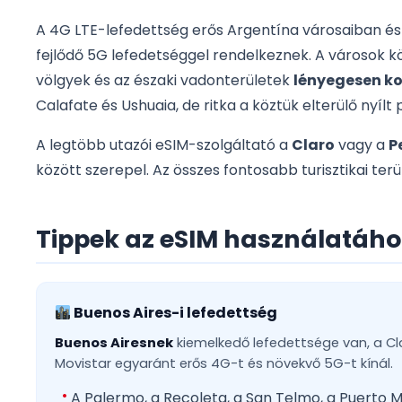
A 4G LTE-lefedettség erős Argentína városaiban és 
fejlődő 5G lefedetséggel rendelkeznek. A városok kö
völgyek és az északi vadonterületek
lényegesen ko
Calafate és Ushuaia, de ritka a köztük elterülő nyílt
A legtöbb utazói eSIM-szolgáltató a
Claro
vagy a
P
között szerepel. Az összes fontosabb turisztikai ter
Tippek az eSIM használatáh
Buenos Aires-i lefedettség
Buenos Airesnek
kiemelkedő lefedettsége van, a Cla
Movistar egyaránt erős 4G-t és növekvő 5G-t kínál.
A Palermo, a Recoleta, a San Telmo, a Puerto 