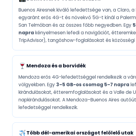
Buenos Airesnek kiváló lefedettsége van, a Claro, a
egyaránt erős 4G-t és növekvő 5G-t kínál a Paler
San Telmóban és az összes főbb negyedben. Egy
5
napra
kényelmesen lefedi a navigációt, étteremk
TripAdvisor), tangóshow-foglalásokat és közösségi
Mendoza és a borvidék
Mendoza erős 4G-lefedettséggel rendelkezik a vár
völgyekben. Egy
3–5 GB-os csomag 5–7 napra
lef
kirándulásokat, étteremfoglalásokat és a Valle de 
napkirándulásokat. A Mendoza–Buenos Aires autóút
lefedetséggel rendelkezik.
Több dél-amerikai országot felölelő utak