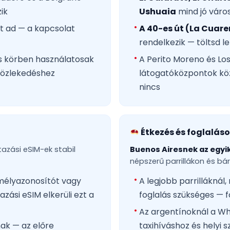
ik
Ushuaia
mind jó váro
et ad — a kapcsolat
A 40-es út (La Cuar
rendelkezik — töltsd le
es körben használatosak
A Perito Moreno és Lo
közlekedéshez
látogatóközpontok köz
nincs
Étkezés és foglalás
azási eSIM-ek stabil
Buenos Airesnek az egyik
népszerű parrillákon és b
emélyazonosítót vagy
A legjobb parrilláknál,
azási eSIM elkerüli ezt a
foglalás szükséges — 
Az argentínoknál a Wh
ak — az előre
taxihíváshoz és helyi 