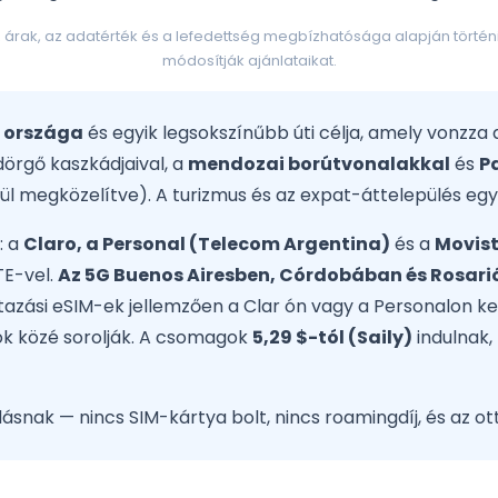
rak, az adatérték és a lefedettség megbízhatósága alapján történik
módosítják ajánlataikat.
 országa
és egyik legsokszínűbb úti célja, amely vonzza
rgő kaszkádjaival, a
mendozai borútvonalakkal
és
P
ztül megközelítve). A turizmus és az expat-áttelepülés e
: a
Claro, a Personal (Telecom Argentina)
és a
Movist
TE-vel.
Az 5G Buenos Airesben, Córdobában és Rosari
tazási eSIM-ek jellemzően a Clar ón vagy a Personalon k
ok közé sorolják. A csomagok
5,29 $-tól (Saily)
indulnak,
snak — nincs SIM-kártya bolt, nincs roamingdíj, és az o