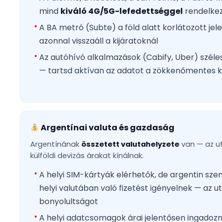
mind
kiváló 4G/5G-lefedettséggel
rendelkez
A BA metró (Subte) a föld alatt korlátozott jel
azonnal visszaáll a kijáratoknál
Az autóhívó alkalmazások (Cabify, Uber) szél
— tartsd aktívan az adatot a zökkenőmentes 
Argentínai valuta és gazdaság
Argentínának
összetett valutahelyzete
van — az ut
külföldi devizás árakat kínálnak.
A helyi SIM-kártyák elérhetők, de argentin sz
helyi valutában való fizetést igényelnek — az ut
bonyolultságot
A helyi adatcsomagok árai jelentősen ingadozn