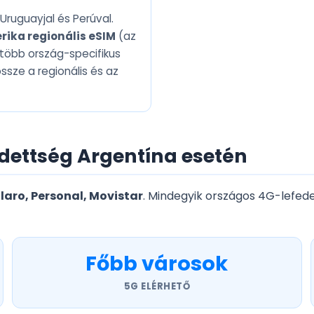
 Uruguayjal és Perúval.
rika regionális eSIM
(az
i több ország-specifikus
sze a regionális és az
dettség Argentína esetén
laro, Personal, Movistar
. Mindegyik országos 4G-lefed
Főbb városok
5G ELÉRHETŐ