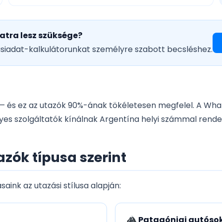
atra lesz szüksége?
ásiadat-kalkulátorunkat személyre szabott becsléshez.
— és ez az utazók 90%-ának tökéletesen megfelel. A Wha
gyes szolgáltatók kínálnak Argentína helyi számmal rend
zók típusa szerint
aink az utazási stílusa alapján:
Patagóniai autóso