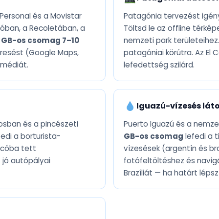
 Personal és a Movistar
Patagónia tervezést igény
móban, a Recoletában, a
Töltsd le az offline térké
 GB-os csomag 7–10
nemzeti park területeihez
eresést (Google Maps,
patagóniai körútra. Az El 
 médiát.
lefedettség szilárd.
Iguazú-vízesés lát
osban és a pincészeti
Puerto Iguazú és a nemzet
edi a borturista-
GB-os csomag
lefedi a 
Ucóba tett
vízesések (argentín és bra
 jó autópályai
fotófeltöltéshez és navig
Brazíliát — ha határt lépsz