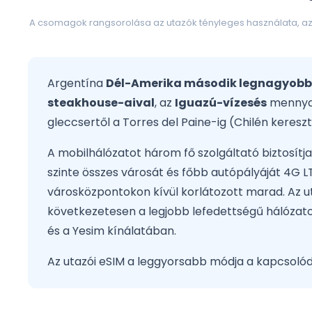
A csomagok rangsorolása az utazók tényleges használata, az á
Argentína
Dél-Amerika második legnagyobb
steakhouse-aival
, az
Iguazú-vízesés
mennydö
gleccsertől a Torres del Paine-ig (Chilén keres
A mobilhálózatot három fő szolgáltató biztosítja
szinte összes városát és főbb autópályáját 4G L
városközpontokon kívül korlátozott marad. Az u
következetesen a legjobb lefedettségű hálózat
és a Yesim kínálatában.
Az utazói eSIM a leggyorsabb módja a kapcsolódá