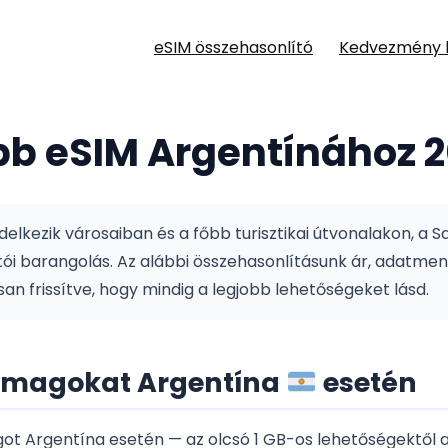
eSIM összehasonlító
Kedvezmény 
bb eSIM Argentínához 
ezik városaiban és a főbb turisztikai útvonalakon, a Saily
tói barangolás.
Az alábbi összehasonlításunk ár, adatmen
 frissítve, hogy mindig a legjobb lehetőségeket lásd.
somagokat Argentína
esetén
 Argentína esetén — az olcsó 1 GB-os lehetőségektől a 