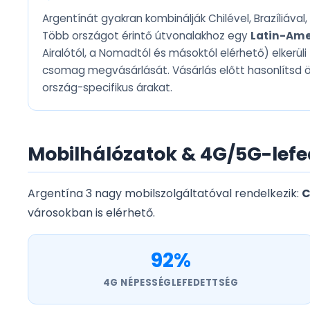
Argentínát gyakran kombinálják Chilével, Brazíliával,
Több országot érintő útvonalakhoz egy
Latin-Ame
Airalótól, a Nomadtól és másoktól elérhető) elkerül
csomag megvásárlását. Vásárlás előtt hasonlítsd ös
ország-specifikus árakat.
Mobilhálózatok & 4G/5G-lefe
Argentína 3 nagy mobilszolgáltatóval rendelkezik:
C
városokban is elérhető.
92%
4G NÉPESSÉGLEFEDETTSÉG