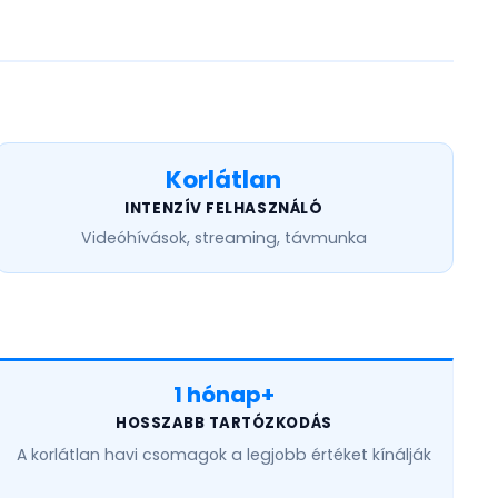
Korlátlan
INTENZÍV FELHASZNÁLÓ
Videóhívások, streaming, távmunka
1 hónap+
HOSSZABB TARTÓZKODÁS
A
korlátlan havi
csomagok a legjobb értéket kínálják