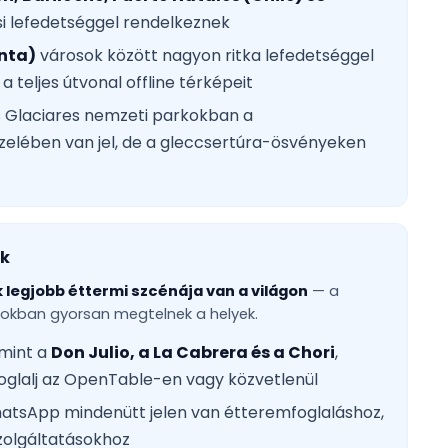
si lefedetséggel rendelkeznek
enta)
városok között nagyon ritka lefedetséggel
 a teljes útvonal offline térképeit
s Glaciares nemzeti parkokban a
elében van jel, de a gleccsertúra-ösvényeken
ok
 legjobb éttermi szcénája van a világon
— a
árokban gyorsan megtelnek a helyek.
 mint a
Don Julio, a La Cabrera és a Chori
,
foglalj az OpenTable-en vagy közvetlenül
atsApp mindenütt jelen van étteremfoglaláshoz,
szolgáltatásokhoz