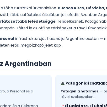
a főbb turisztikai útvonalakon.
Buenos Aires, Córdoba, 
zötti főbb autóutakat általában jól lefedik. Azonban Arg
rlátozottabb lefedetséggel
rendelkeznek. Patagóniában
 pampán. Töltsd le az offline térképeket a távoli útvonalak
ersonal
infrastruktúráját használja Argentína esetén — 
ületen erős, megbízható jelet kap.
oz Argentinaban
Patagóniai csatlak
ro, a Personal és a
Patagónia hatalmas
— te
távoli szakaszokon.
Madero és a Belgrano
El Calafate, El Chalt