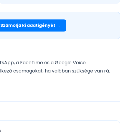
Számolja ki adatigényét →
tsApp, a FaceTime és a Google Voice
elkező csomagokat, ha valóban szüksége van rá.
k