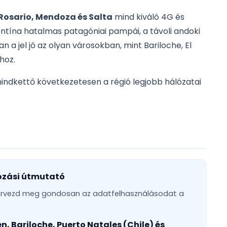
Rosario, Mendoza és Salta
mind kiváló 4G és
entína hatalmas patagóniai pampái, a távoli andoki
 a jel jó az olyan városokban, mint Bariloche, El
hoz.
mindkettő következetesen a régió legjobb hálózatai
ozási útmutató
rvezd meg gondosan az adatfelhasználásodat a
én, Bariloche, Puerto Natales (Chile) és