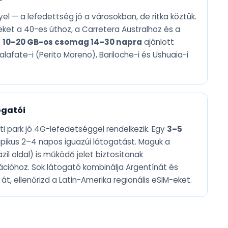
el — a lefedettség jó a városokban, de ritka köztük.
peket a 40-es úthoz, a Carretera Australhoz és a
.
10–20 GB-os csomag 14–30 napra
ajánlott
Calafate-i (Perito Moreno), Bariloche-i és Ushuaia-i
ogatói
i park jó 4G-lefedetséggel rendelkezik. Egy
3–5
tipikus 2–4 napos iguazúi látogatást. Maguk a
zil oldal) is működő jelet biztosítanak
ációhoz. Sok látogató kombinálja Argentínát és
 át, ellenőrizd a Latin-Amerika regionális eSIM-eket.