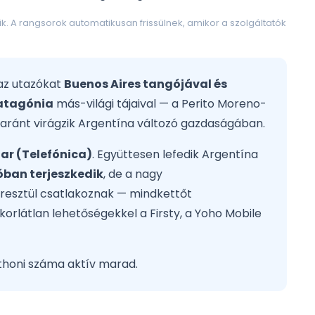
. A rangsorok automatikusan frissülnek, amikor a szolgáltatók
 az utazókat
Buenos Aires tangójával és
atagónia
más-világi tájaival — a Perito Moreno-
gyaránt virágzik Argentína változó gazdaságában.
ar (Telefónica)
. Együttesen lefedik Argentína
óban terjeszkedik
, de a nagy
eresztül csatlakoznak — mindkettőt
 korlátlan lehetőségekkel a Firsty, a Yoho Mobile
tthoni száma aktív marad.