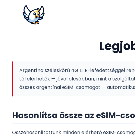
Legjo
Argentína széleskörű 4G LTE-lefedettséggel rendelk
tól elérhetők — jóval olcsóbban, mint a szolgálta
összes argentínai eSIM-csomagot — automatikusan
Hasonlítsa össze az eSIM-c
Összehasonlítottunk minden elérhető eSIM-csomagot