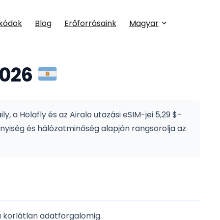
kódok
Blog
Erőforrásaink
Magyar
2026
, a Holafly és az Airalo utazási eSIM-jei 5,29 $-
nyiség és hálózatminőség alapján rangsorolja az
korlátlan adatforgalomig.