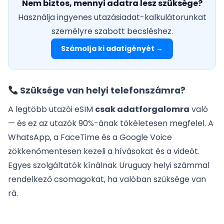
Nem biztos, mennyi adatra lesz szüksége?
Használja ingyenes utazásiadat-kalkulátorunkat
személyre szabott becsléshez.
Számolja ki adatigényét →
Szüksége van helyi telefonszámra?
A legtöbb utazói eSIM
csak adatforgalomra
való
— és ez az utazók 90%-ának tökéletesen megfelel. A
WhatsApp, a FaceTime és a Google Voice
zökkenőmentesen kezeli a hívásokat és a videót.
Egyes szolgáltatók kínálnak Uruguay helyi számmal
rendelkező csomagokat, ha valóban szüksége van
rá.