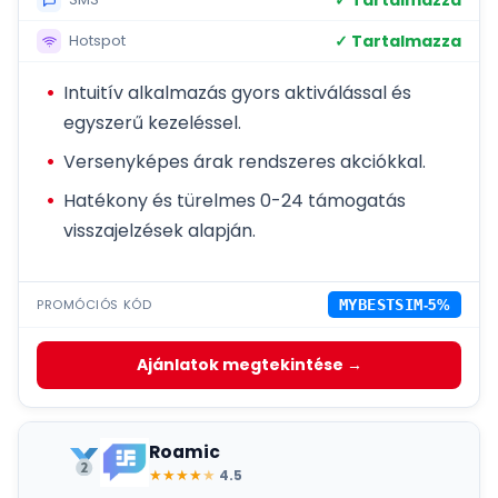
✓ Tartalmazza
Hotspot
Intuitív alkalmazás gyors aktiválással és
egyszerű kezeléssel.
Versenyképes árak rendszeres akciókkal.
Hatékony és türelmes 0-24 támogatás
visszajelzések alapján.
PROMÓCIÓS KÓD
MYBESTSIM
-5%
Ajánlatok megtekintése →
Roamic
★
★
★
★
★
4.5