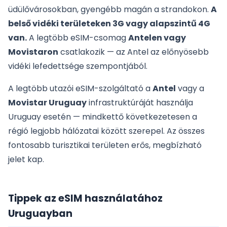
üdülővárosokban, gyengébb magán a strandokon.
A
belső vidéki területeken 3G vagy alapszintű 4G
van.
A legtöbb eSIM-csomag
Antelen vagy
Movistaron
csatlakozik — az Antel az előnyösebb
vidéki lefedettsége szempontjából.
A legtöbb utazói eSIM-szolgáltató a
Antel
vagy a
Movistar Uruguay
infrastruktúráját használja
Uruguay esetén — mindkettő következetesen a
régió legjobb hálózatai között szerepel. Az összes
fontosabb turisztikai területen erős, megbízható
jelet kap.
Tippek az eSIM használatához
Uruguayban