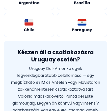
Argentína
Brazília
Chile
Paraguay
Készen áll a csatlakozásra
Uruguay esetén?
Uruguay Dél-Amerika egyik
legvendégbarátabb célállomása — egy
megbízható eSIM az Antelen vagy Movistaron
zökkenőmentesen csatlakoztatva tart
Colonia macskaköveitől Punta del Este
glamourjáig. Legyen ön könnyű vagy intenzív
adathasználó, van egy eSIM-csomag, amely