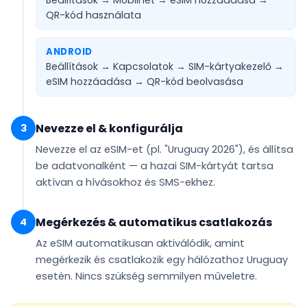
Beállítások → Mobilnet → eSIM hozzáadása →
QR-kód használata
ANDROID
Beállítások → Kapcsolatok → SIM-kártyakezelő →
eSIM hozzáadása →
QR-kód beolvasása
Nevezze el & konfigurálja
3
Nevezze el az eSIM-et (pl.
"Uruguay 2026"
), és állítsa
be
adatvonalként
— a hazai SIM-kártyát tartsa
aktívan a hívásokhoz és SMS-ekhez.
Megérkezés & automatikus csatlakozás
4
Az eSIM
automatikusan aktiválódik
, amint
megérkezik és csatlakozik egy hálózathoz Uruguay
esetén. Nincs szükség semmilyen műveletre.