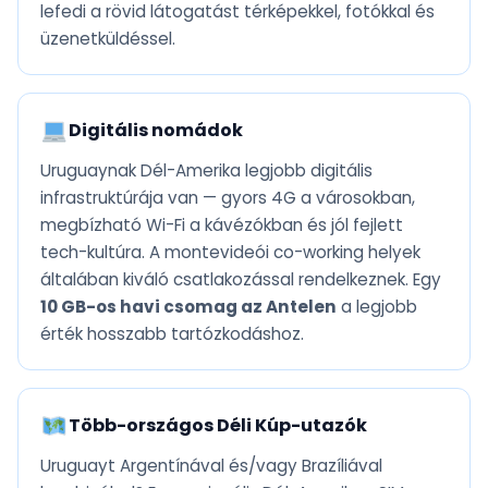
lefedi a rövid látogatást térképekkel, fotókkal és
üzenetküldéssel.
Digitális nomádok
Uruguaynak Dél-Amerika legjobb digitális
infrastruktúrája van — gyors 4G a városokban,
megbízható Wi-Fi a kávézókban és jól fejlett
tech-kultúra. A montevideói co-working helyek
általában kiváló csatlakozással rendelkeznek. Egy
10 GB-os havi csomag az Antelen
a legjobb
érték hosszabb tartózkodáshoz.
Több-országos Déli Kúp-utazók
Uruguayt Argentínával és/vagy Brazíliával