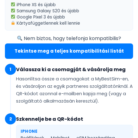
iPhone XS
és újabb
Samsung Galaxy S20
és újabb
Google Pixel 3
és újabb
Kártyafüggetlennek
kell lennie
Nem biztos, hogy telefonja kompatibilis?
Tekintse meg a teljes kompatibilitási listát
Válassza ki a csomagját & vásárolja meg
1
Hasonlítsa össze a csomagokat a MyBestSim-en,
és vásároljon az egyik partneres szolgáltatónknál. A
QR-kódot
azonnal e-mailben
kapja meg (vagy a
szolgáltató alkalmazásán keresztül).
Szkennelje be a QR-kódot
2
IPHONE