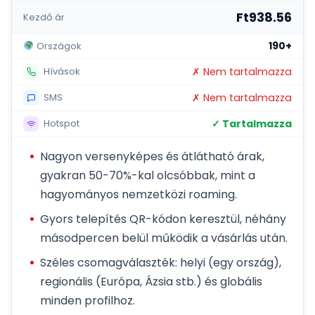
Ft938.56
Kezdő ár
190+
Országok
✗ Nem tartalmazza
Hívások
✗ Nem tartalmazza
SMS
✓ Tartalmazza
Hotspot
Nagyon versenyképes és átlátható árak,
gyakran 50-70%-kal olcsóbbak, mint a
hagyományos nemzetközi roaming.
Gyors telepítés QR-kódon keresztül, néhány
másodpercen belül működik a vásárlás után.
Széles csomagválaszték: helyi (egy ország),
regionális (Európa, Ázsia stb.) és globális
minden profilhoz.