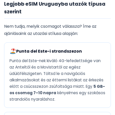
Legjobb eSIM Uruguayba utazók típusa
szerint
Nem tudja, melyik csomagot válassza? Íme az
ajánlásaink az utazási stílusa alapján:
Punta del Este-i strandszezon
Punta del Este-nek kiváló 4G-lefedettsége van
az Anteltől és a Movistartól az egész
üdülőfélszigeten. Töltsd le a navigációs
alkalmazásokat és az éttermi listákat az érkezés
előtt a csúcsszezon zsúfoltsága miatt. Egy
5 GB-
os csomag 7–10 napra
kényelmes egy szokásos
strandolós nyaraláshoz.