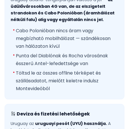
üdülővárosokban 4G van, de az elszigetelt
strandokon és Cabo Polonióban (áramhálózat
nélküli falu) alig vagy egyáltalán nincs jel.
Cabo Polonióban nincs áram vagy
megbízható mobilhálózat — szándékosan
van hálózaton kívül
Punta del Diablónak és Rocha városának
ésszerű Antel-lefedettsége van
Töltsd le az összes offline térképet és
szállásadatot, mielőtt keletre indulsz
Montevideóból
Deviza és fizetési lehetőségek
Uruguay az
uruguayi pesót (UYU) használja.
A