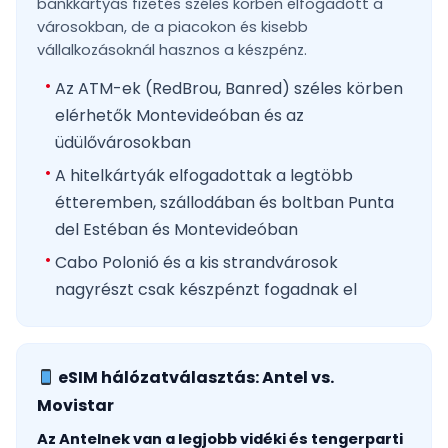
bankkártyás fizetés széles körben elfogadott a
városokban, de a piacokon és kisebb
vállalkozásoknál hasznos a készpénz.
Az ATM-ek (RedBrou, Banred) széles körben
elérhetők Montevideóban és az
üdülővárosokban
A hitelkártyák elfogadottak a legtöbb
étteremben, szállodában és boltban Punta
del Estéban és Montevideóban
Cabo Polonió és a kis strandvárosok
nagyrészt csak készpénzt fogadnak el
eSIM hálózatválasztás: Antel vs.
Movistar
Az Antelnek van a legjobb vidéki és tengerparti