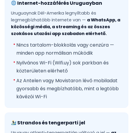
Internet-hozzáférés Uruguayban
Uruguaynak Dél-Amerika legnyíltabb és
legmegbízhatóbb internete van —
a WhatsApp, a
közösségi média, a streaming és az összes
szokásos utazási app szabadon elérhető.
Nincs tartalom-blokkolás vagy cenzúra —
minden app normálisan működik
Nyilvános Wi-Fi (Wifi.uy) sok parkban és
közterületen elérhető
Az Antelen vagy Movistaron lévő mobiladat
gyorsabb és megbízhatóbb, mint a legtöbb
kávézói Wi-Fi
Strandos és tengerparti jel
Uruguay atlanti-tengerpartján változó a jel —
az