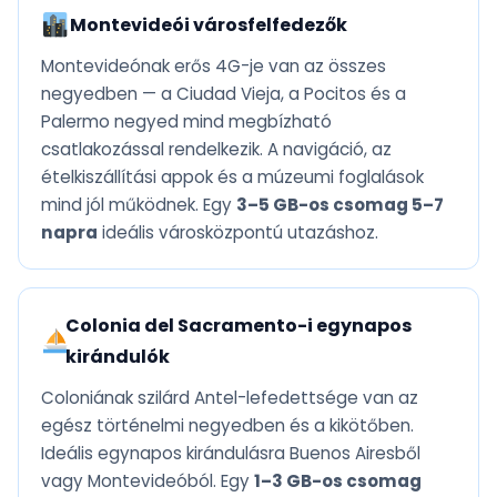
Montevideói városfelfedezők
Montevideónak erős 4G-je van az összes
negyedben — a Ciudad Vieja, a Pocitos és a
Palermo negyed mind megbízható
csatlakozással rendelkezik. A navigáció, az
ételkiszállítási appok és a múzeumi foglalások
mind jól működnek. Egy
3–5 GB-os csomag 5–7
napra
ideális városközpontú utazáshoz.
Colonia del Sacramento-i egynapos
kirándulók
Coloniának szilárd Antel-lefedettsége van az
egész történelmi negyedben és a kikötőben.
Ideális egynapos kirándulásra Buenos Airesből
vagy Montevideóból. Egy
1–3 GB-os csomag