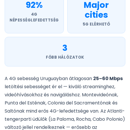
92%
Major
cities
4G
NÉPESSÉGLEFEDETTSÉG
5G ELÉRHETŐ
3
FŐBB HÁLÓZATOK
A 4G sebesség Uruguayban átlagosan
25–60 Mbps
letöltési sebességet ér el — kiváló streaminghez,
videóhívásokhoz és navigáláshoz. Montevideónak,
Punta del Esténak, Colonia del Sacramentónak és
Saltónak mind erős 4G-lefedettsége van. Az Atlanti-
tengerparti üdülők (La Paloma, Rocha, Cabo Polonio)
változó jellel rendelkeznek — erősebb az