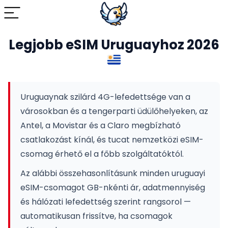
Legjobb eSIM Uruguayhoz 2026
Uruguaynak szilárd 4G-lefedettsége van a
városokban és a tengerparti üdülőhelyeken, az
Antel, a Movistar és a Claro megbízható
csatlakozást kínál, és tucat nemzetközi eSIM-
csomag érhető el a főbb szolgáltatóktól.
Az alábbi összehasonlításunk minden uruguayi
eSIM-csomagot GB-nkénti ár, adatmennyiség
és hálózati lefedettség szerint rangsorol —
automatikusan frissítve, ha csomagok