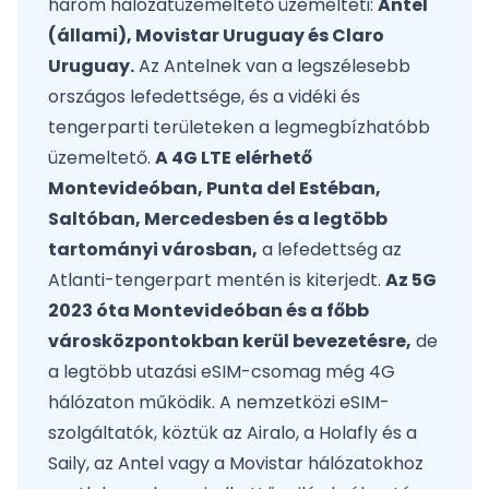
három hálózatüzemeltető üzemelteti:
Antel
(állami), Movistar Uruguay és Claro
Uruguay.
Az Antelnek van a legszélesebb
országos lefedettsége, és a vidéki és
tengerparti területeken a legmegbízhatóbb
üzemeltető.
A 4G LTE elérhető
Montevideóban, Punta del Estéban,
Saltóban, Mercedesben és a legtöbb
tartományi városban,
a lefedettség az
Atlanti-tengerpart mentén is kiterjedt.
Az 5G
2023 óta Montevideóban és a főbb
városközpontokban kerül bevezetésre,
de
a legtöbb utazási eSIM-csomag még 4G
hálózaton működik. A nemzetközi eSIM-
szolgáltatók, köztük az Airalo, a Holafly és a
Saily, az Antel vagy a Movistar hálózatokhoz