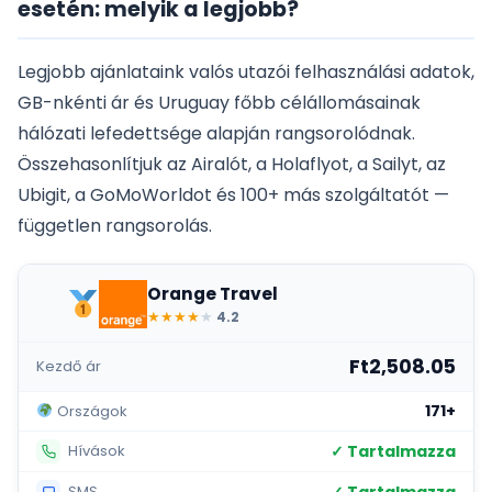
esetén: melyik a legjobb?
Legjobb ajánlataink valós utazói felhasználási adatok,
GB-nkénti ár és Uruguay főbb célállomásainak
hálózati lefedettsége alapján rangsorolódnak.
Összehasonlítjuk az Airalót, a Holaflyot, a Sailyt, az
Ubigit, a GoMoWorldot és 100+ más szolgáltatót —
független rangsorolás.
Orange Travel
★
★
★
★
★
4.2
Ft2,508.05
Kezdő ár
171+
Országok
✓ Tartalmazza
Hívások
✓ Tartalmazza
SMS