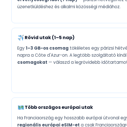
üzenetküldéshez és alkalmi közösségi médiához.
Rövid utak (1–5 nap)
Egy
1–3 GB-os csomag
tökéletes egy párizsi hét
napra a Côte d'Azur-on. A legtöbb szolgáltató kíná
csomagokat
— válaszd a legrövidebb időtartamot
Több országos európai utak
Ha Franciaország egy hosszabb európai útvonal eg
regionális európai eSIM-et
a csak Franciaország