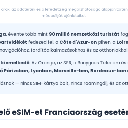
rak, az adatérték és a lefedettség megbízhatósága alapján történik
módosítják ajánlataikat.
ága
, évente több mint
90 millió nemzetközi turistát
fog
artvidékét
fedezed fel, a
Côte d'Azur-on
pihen, a
Loir
avigációhoz, fordítóalkalmazásokhoz és az otthoniakkal 
a kiemelkedő
. Az Orange, az SFR, a Bouygues Telecom és
ő Párizsban, Lyonban, Marseille-ben, Bordeaux-ban
snak — nincs SIM-kártya bolt, nincs roamingdíj, és az o
elő eSIM-et Franciaország eseté