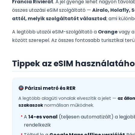
Francia Riviérát
. A jel gyenge lehet nagyon távola
összes utazási eSIM szolgáltató —
Airalo, Holafly, S
attól, melyik szolgáltatót választod
; ami különb
A legtöbb utazói eSIM-szolgáltató a
Orange
vagy 
között szerepel. Az összes fontosabb turisztikai ter
Tippek az eSIM használatáh
Párizsi metró és RER
A legtöbb alagúti vonalak elveszítik a jelet —
az állo
szakaszok
normálisan működnek.
A
14-es vonal
(teljesen automatizált) a legjob
rendelkezik
Töltsd le a
Google Maps offline verzióját
Pári