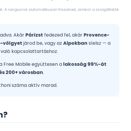
. A rangsorok automatikusan frissülnek, amikor a szolgáltatók
adva. Akár
Párizst
fedezed fel, akár
Provence-
e-völgyet
járod be, vagy az
Alpokban
síelsz — a
való kapcsolattartáshoz.
 a Free Mobile együttesen a
lakosság 99%-át
 és 200+ városban
.
tthoni száma aktív marad.
n?