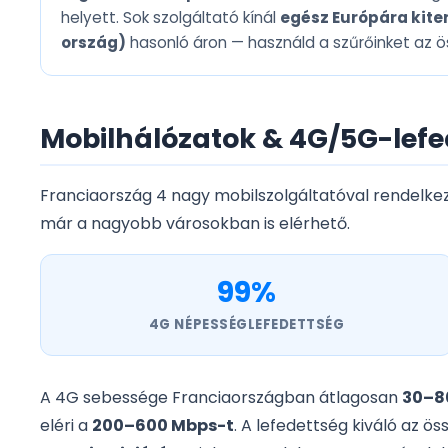
helyett. Sok szolgáltató kínál
egész Európára kite
ország)
hasonló áron — használd a szűrőinket az ö
Mobilhálózatok & 4G/5G-lefe
Franciaország 4 nagy mobilszolgáltatóval rendelkez
már a nagyobb városokban is elérhető.
99%
4G NÉPESSÉGLEFEDETTSÉG
A 4G sebessége Franciaországban átlagosan
30–8
eléri a
200–600 Mbps-t
. A lefedettség kiváló az ö