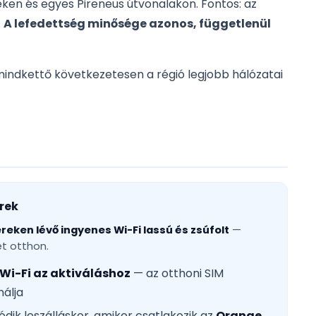
yeken és egyes Pireneus útvonalakon. Fontos: az
.
A lefedettség minősége azonos, függetlenül
mindkettő következetesen a régió legjobb hálózatai
rek
reken lévő ingyenes Wi-Fi lassú és zsúfolt
—
et otthon.
 Wi-Fi az aktiváláshoz
— az otthoni SIM
álja
dik leszálláskor, amikor csatlakozik az
Orange