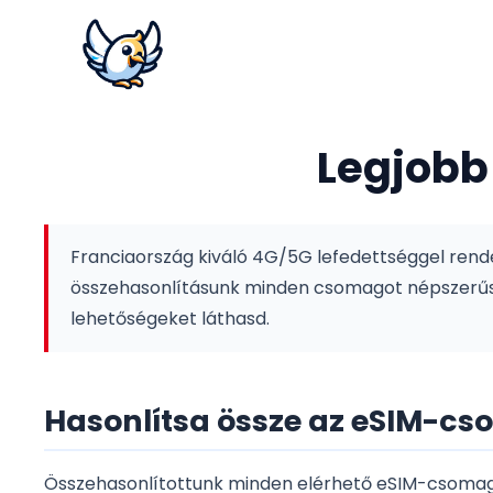
Legjobb
Franciaország kiváló 4G/5G lefedettséggel rende
összehasonlításunk minden csomagot népszerűség
lehetőségeket láthasd.
Hasonlítsa össze az eSIM-c
Összehasonlítottunk minden elérhető eSIM-csomagot