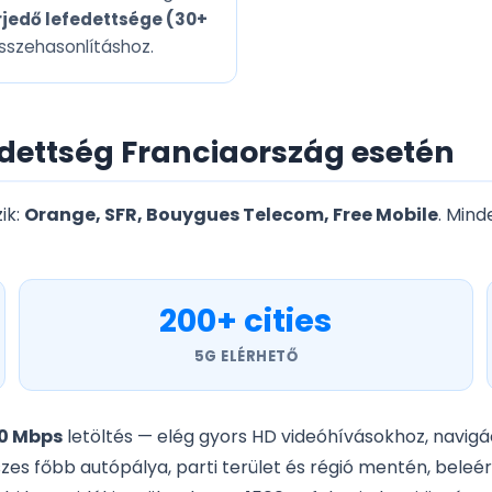
rjedő lefedettsége (30+
sszehasonlításhoz.
dettség Franciaország esetén
ik:
Orange, SFR, Bouygues Telecom, Free Mobile
. Mind
200+ cities
5G ELÉRHETŐ
0 Mbps
letöltés — elég gyors HD videóhívásokhoz, navig
sszes főbb autópálya, parti terület és régió mentén, beleé