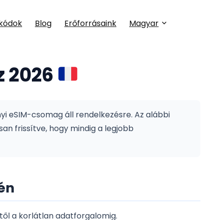
kódok
Blog
Erőforrásaink
Magyar
z 2026
nyi eSIM-csomag áll rendelkezésre.
Az alábbi
n frissítve, hogy mindig a legjobb
én
l a korlátlan adatforgalomig.