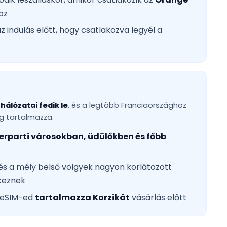
oz
z indulás előtt, hogy csatlakozva legyél a
hálózatai fedik le
, és a legtöbb Franciaországhoz
g tartalmazza.
erparti városokban, üdülőkben és főbb
és a mély belső völgyek nagyon korlátozott
keznek
z eSIM-ed
tartalmazza Korzikát
vásárlás előtt