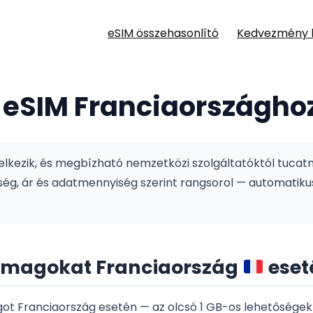
eSIM összehasonlító
Kedvezmény 
 eSIM Franciaországho
lkezik, és megbízható nemzetközi szolgáltatóktól tucat
, ár és adatmennyiség szerint rangsorol — automatikusa
somagokat Franciaország
eset
 Franciaország esetén — az olcsó 1 GB-os lehetőségektő