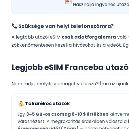
Használja ingyenes utaz
Szüksége van helyi telefonszámra?
A legtöbb utazói eSIM
csak adatforgalomra
való 
zökkenőmentesen kezeli a hívásokat és a videót. E
Legjobb eSIM Franceba utazók
Nem tudja, melyik csomagot válassza? Íme az ajánlás
Takarékos utazók
Egy
3–5 GB-os csomag 6–10 $ értékben
kényelme
városnézést. A megtakarítás érdekében válaszd a
érvényességi időt (7 nap)
— párizsi hétvégéhez 