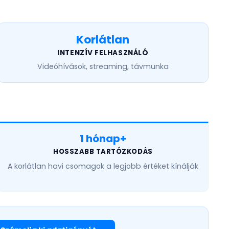
Korlátlan
INTENZÍV FELHASZNÁLÓ
Videóhívások, streaming, távmunka
1 hónap+
HOSSZABB TARTÓZKODÁS
A
korlátlan havi
csomagok a legjobb értéket kínálják