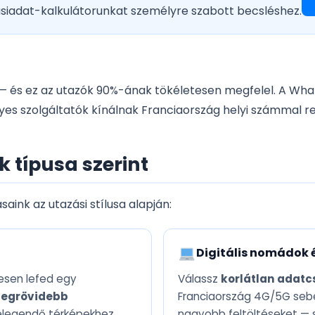
ásiadat-kalkulátorunkat személyre szabott becsléshez.
— és ez az utazók 90%-ának tökéletesen megfelel. A Wha
gyes szolgáltatók kínálnak Franciaország helyi számmal 
 típusa szerint
aink az utazási stílusa alapján:
Digitális nomádok
sen lefed egy
Válassz
korlátlan adat
legrövidebb
Franciaország 4G/5G seb
elegendő térképekhez,
nagyobb feltöltéseket — 