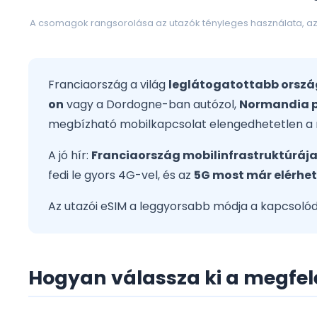
A csomagok rangsorolása az utazók tényleges használata, az á
Franciaország a világ
leglátogatottabb orsz
on
vagy a Dordogne-ban autózol,
Normandia p
megbízható mobilkapcsolat elengedhetetlen a n
A jó hír:
Franciaország mobilinfrastruktúráj
fedi le gyors 4G-vel, és az
5G most már elérhet
Az utazói eSIM a leggyorsabb módja a kapcsolódá
Hogyan válassza ki a megfel