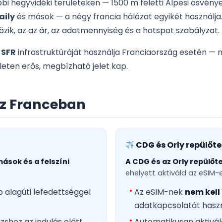
bbi hegyvidéki területeken — 1500 m feletti Alpesi ösvén
aily
és mások — a négy francia hálózat egyikét használja
özik, az az ár, az adatmennyiség és a hotspot szabályzat.
a
SFR
infrastruktúráját használja Franciaország esetén — 
ületen erős, megbízható jelet kap.
oz Franceban
CDG és Orly repülőte
mások és a felszíni
A CDG és az Orly repülőte
ehelyett aktiváld az eSIM-
b alagúti lefedettséggel
Az eSIM-nek
nem kell
adatkapcsolatát haszn
zshoz az indulás előtt
Automatikusan aktiváló