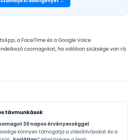
Számolja ki adatigényét →
tsApp, a FaceTime és a Google Voice
rendelkező csomagokat, ha valóban szüksége van rá.
 és távmunkások
csomagot 30 napos érvényességgel
.
essége könnyen támogatja a videóhívásokat és a
szűrj
„korlátlan”
lehetőségre a fenti