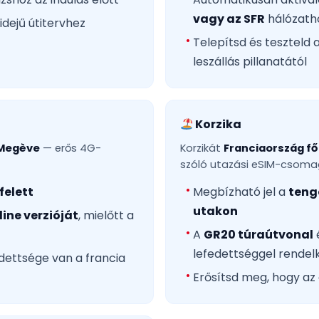
vagy az SFR
hálózath
idejű útitervhez
Telepítsd és teszteld a
leszállás pillanatától
Korzika
 Megève
— erős 4G-
Korzikát
Franciaország fő 
szóló utazási eSIM-csoma
felett
Megbízható jel a
teng
utakon
ine verzióját
, mielőtt a
A
GR20 túraútvonal
lefedettséggel rendel
dettsége van a francia
Erősítsd meg, hogy a