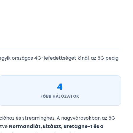
egyik országos 4G-lefedettséget kínál, az 5G pedig
4
FŐBB HÁLÓZATOK
ációhoz és streaminghez. A nagyvárosokban az 5G
rtve
Normandiát, Elzászt, Bretagne-t és a