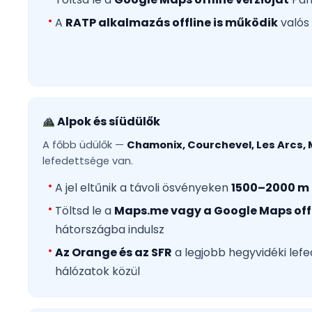
A
RATP alkalmazás offline is működik
valós 
Alpok és síüdülők
A főbb üdülők —
Chamonix, Courchevel, Les Arcs,
lefedettsége van.
A jel eltűnik a távoli ösvényeken
1500–2000 m 
Töltsd le a
Maps.me vagy a Google Maps offl
hátországba indulsz
Az Orange és az SFR
a legjobb hegyvidéki lefe
hálózatok közül