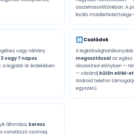
összehasonlítónkban. A pá
kiváló mobillefedettsége 
Családok
végéhez vagy néhány
A legköltséghatékonyab
l
3 vagy 7 napos
megosztással
az egész 
 a legjobb ár érdekében.
részesíted előnyben — nin
— vásárolj
külön eSIM-et
Android telefon támogatja
egyszerű.
yik állomása,
keress
ra vonatkozó csomag