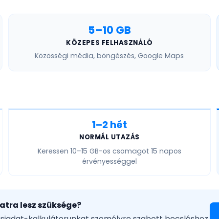
5–10 GB
KÖZEPES FELHASZNÁLÓ
Közösségi média, böngészés, Google Maps
1–2 hét
NORMÁL UTAZÁS
Keressen
10–15 GB
-os csomagot 15 napos
érvényességgel
atra lesz szüksége?
ásiadat-kalkulátorunkat személyre szabott becsléshez.