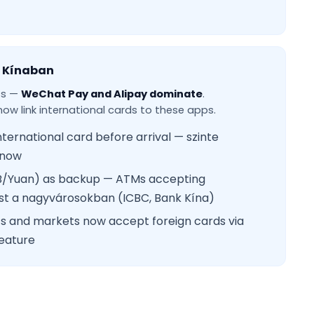
 Kínaban
ess —
WeChat Pay and Alipay dominate
.
now link international cards to these apps.
nternational card before arrival — szinte
 now
B/Yuan) as backup — ATMs accepting
xist a nagyvárosokban (ICBC, Bank Kína)
s and markets now accept foreign cards via
feature