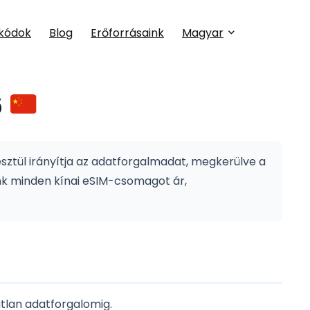
kódok
Blog
Erőforrásaink
Magyar
6
esztül irányítja az adatforgalmadat, megkerülve a
k minden kínai eSIM-csomagot ár,
tlan adatforgalomig.