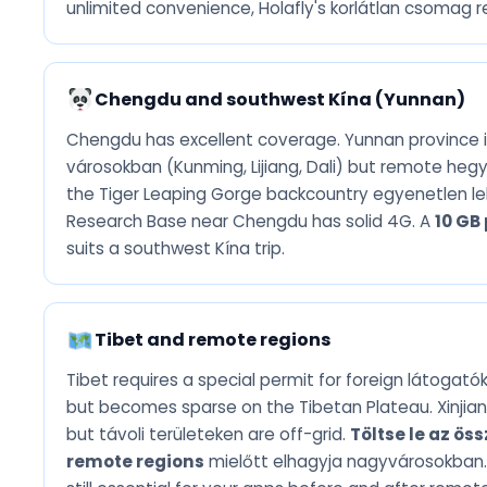
unlimited convenience, Holafly's korlátlan csomag 
Chengdu and southwest Kína (Yunnan)
Chengdu has excellent coverage. Yunnan province is
városokban (Kunming, Lijiang, Dali) but remote heg
the Tiger Leaping Gorge backcountry egyenetlen le
Research Base near Chengdu has solid 4G. A
10 GB 
suits a southwest Kína trip.
Tibet and remote regions
Tibet requires a special permit for foreign látogató
but becomes sparse on the Tibetan Plateau. Xinjia
but távoli területeken are off-grid.
Töltse le az öss
remote regions
mielőtt elhagyja nagyvárosokban. 