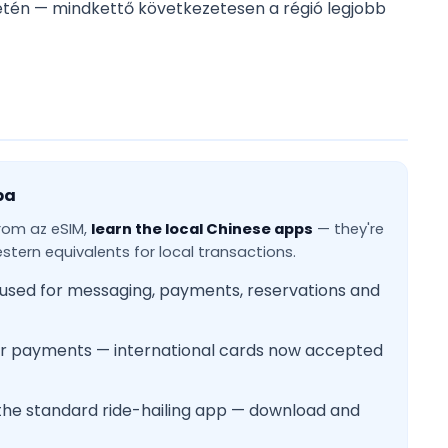
setén — mindkettő következetesen a régió legjobb
ba
from az eSIM,
learn the local Chinese apps
— they're
tern equivalents for local transactions.
 used for messaging, payments, reservations and
 for payments — international cards now accepted
 the standard ride-hailing app — download and