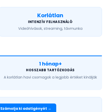
Korlátlan
INTENZÍV FELHASZNÁLÓ
Videóhívások, streaming, távmunka
1 hónap+
HOSSZABB TARTÓZKODÁS
A
korlátlan havi
csomagok a legjobb értéket kínálják
Számolja ki adatigényét →