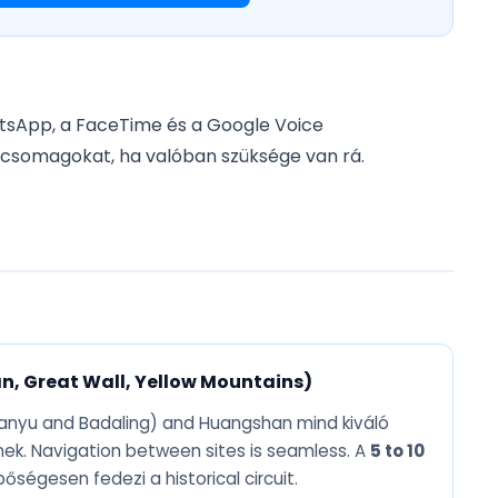
tsApp, a FaceTime és a Google Voice
ő csomagokat, ha valóban szüksége van rá.
'an, Great Wall, Yellow Mountains)
tianyu and Badaling) and Huangshan mind kiváló
ek. Navigation between sites is seamless. A
5 to 10
őségesen fedezi a historical circuit.