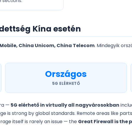
e sections.
dettség Kína esetén
Mobile, China Unicom, China Telecom
. Mindegyik ors
Országos
5G ELÉRHETŐ
úra —
5G elérhető in virtually all nagyvárosokban
inclu
ge is strong by global standards. Remote areas like parts
ge itself is rarely an issue — the
Great Firewall is the