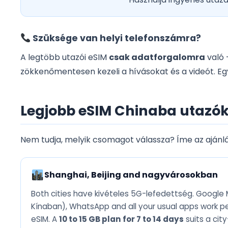
Szüksége van helyi telefonszámra?
A legtöbb utazói eSIM
csak adatforgalomra
való 
zökkenőmentesen kezeli a hívásokat és a videót. E
Legjobb eSIM Chinaba utazók 
Nem tudja, melyik csomagot válassza? Íme az ajánlás
Shanghai, Beijing and nagyvárosokban
Both cities have kivételes 5G-lefedettség. Google 
Kínaban), WhatsApp and all your usual apps work pe
eSIM. A
10 to 15 GB plan for 7 to 14 days
suits a city