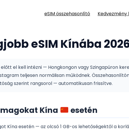
eSIM összehasonlító
Kedvezmény 
gjobb eSIM Kínába 202
 előtt el kell intézni — Hongkongon vagy Szingapúron ker
Instagram teljesen normálisan működnek.
Összehasonlítón
ság szerint rangsorol — automatikusan frissítve.
somagokat Kína
esetén
 Kína esetén — az olcsó 1 GB-os lehetőségektől a korlá