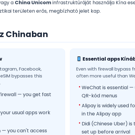
agy a
China Unicom
infrastruktúráját használja Kína e
ztikai területen erős, megbízható jelet kap.
oz Chinaban
w
Essential apps Kíná
nstagram, Facebook,
Even with firewall bypass 
 eSIM bypasses this
often more useful than Wes
.
WeChat is essential —
irewall — you get fast
QR-kód menus
Alipay is widely used
l your usual apps work
in the Alipay app
Didi (Chinese Uber) is
n — you can't access
set up before arrival