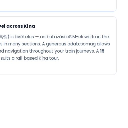
vel across Kína
(高铁) is kivételes — and utazási eSIM-ek work on the
nels in many sections. A generous adatcsomag allows
 navigation throughout your train journeys. A
15
suits a rail-based Kína tour.