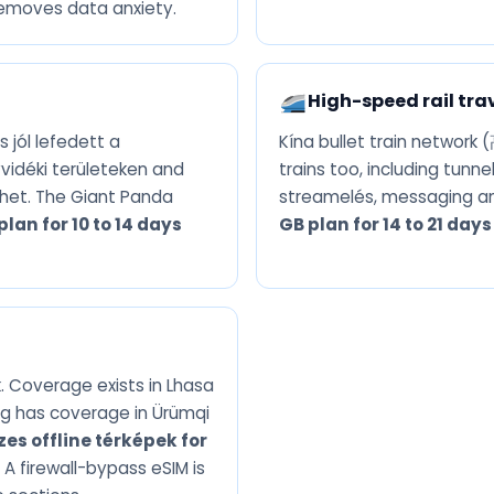
removes data anxiety.
High-speed rail tra
 jól lefedett a
Kína bullet train network 
yvidéki területeken and
trains too, including tun
het. The Giant Panda
streamelés, messaging and
plan for 10 to 14 days
GB plan for 14 to 21 days
k. Coverage exists in Lhasa
ng has coverage in Ürümqi
zes offline térképek for
A firewall-bypass eSIM is