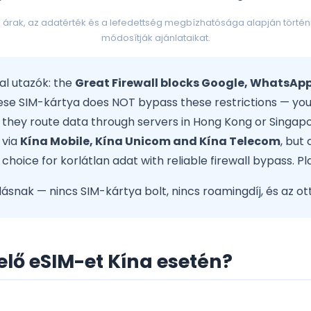
rak, az adatérték és a lefedettség megbízhatósága alapján történik
módosítják ajánlataikat.
al utazók: the
Great Firewall blocks Google, WhatsAp
nese SIM-kártya does NOT bypass these restrictions — you
: they route data through servers in Hong Kong or Singapo
 via
Kína Mobile, Kína Unicom and Kína Telecom
, but
 choice for korlátlan adat with reliable firewall bypass. P
snak — nincs SIM-kártya bolt, nincs roamingdíj, és az o
lő eSIM-et Kína esetén?