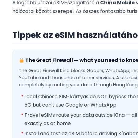
A legtöbb utazói eSIM-szolgáltató a
China Mobile
v
hálózatai között szerepel. Az összes fontosabb turis
Tippek az eSIM használatáh
The Great Firewall — what you need to kno
The Great Firewall Kína blocks Google, WhatsApp, I
YouTube and thousands of other services. A utazási
completely by routing your data through Hong Kong
Local Chinese SIM-kártyas do NOT bypass the f
5G but can't use Google or WhatsApp
Travel eSIMs route your data outside Kína — al
exactly as at home
Install and test az eSIM before arriving Kínaba