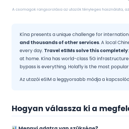
A csomagok rangsorolása az utazók tényleges használata, az á
Kína presents a unique challenge for internation
and thousands of other services
. A local Chi
every day.
Travel eSIMs solve this completely
at home. Kína has world-class 5G infrastructure
bypass is everything. Holafly is the most popular
Az utazói eSIM a leggyorsabb módja a kapcsolódá
Hogyan válassza ki a megfele
Mennyi adatra van szüksége?