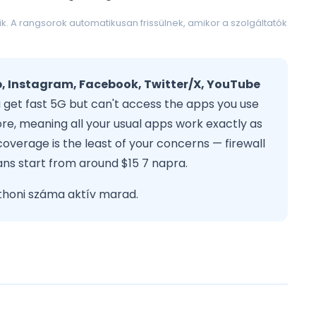
. A rangsorok automatikusan frissülnek, amikor a szolgáltatók
p, Instagram, Facebook, Twitter/X, YouTube
 get fast 5G but can't access the apps you use
re, meaning all your usual apps work exactly as
 coverage is the least of your concerns — firewall
lans start from around $15 7 napra.
tthoni száma aktív marad.