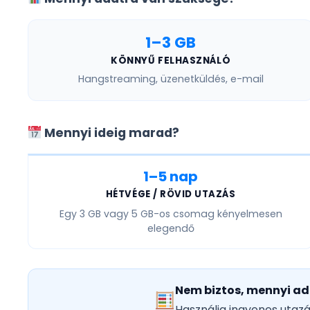
1–3 GB
KÖNNYŰ FELHASZNÁLÓ
Hangstreaming, üzenetküldés, e-mail
Mennyi ideig marad?
1–5 nap
HÉTVÉGE / RÖVID UTAZÁS
Egy
3 GB vagy 5 GB
-os csomag kényelmesen
elegendő
Nem biztos, mennyi ad
Használja ingyenes utaz