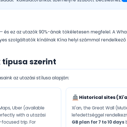
— és ez az utazók 90%-ának tökéletesen megfelel. A Wha
gyes szolgáltatók kínálnak Kína helyi számmal rendelkez
típusa szerint
aink az utazási stílusa alapján:
Historical sites (Xi
Maps, Uber (available
Xi'an, the Great Wall (Mu
rfectly with a utazási
lefedettséggel rendelkezn
-focused trip. For
GB plan for 7 to 10 days
b