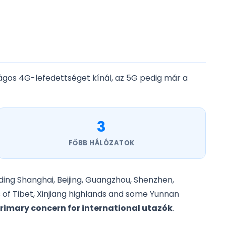
zágos 4G-lefedettséget kínál, az 5G pedig már a
3
FŐBB HÁLÓZATOK
ding Shanghai, Beijing, Guangzhou, Shenzhen,
 of Tibet, Xinjiang highlands and some Yunnan
 primary concern for international utazók
.