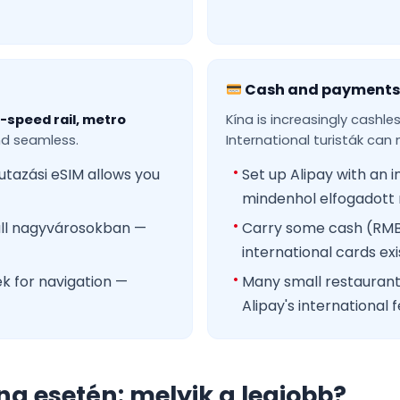
Cash and payments
-speed rail, metro
Kína is increasingly cashl
d seamless.
International turisták can 
 utazási eSIM allows you
Set up Alipay with an i
mindenhol elfogadott
all nagyvárosokban —
Carry some cash (RM
international cards e
k for navigation —
Many small restaurant
Alipay's international 
na esetén: melyik a legjobb?