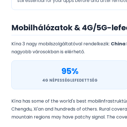
still essential for your apps before and after remot
Mobilhálózatok & 4G/5G-lefe
Kína 3 nagy mobilszolgáltatóval rendelkezik:
China 
nagyobb városokban is elérhető.
95%
4G NÉPESSÉGLEFEDETTSÉG
Kína has some of the world's best mobilinfrastrukt
Chengdu, Xi'an and hundreds of others. Rural covera
mountain regions may have patchy signal. The covera