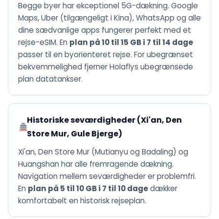
Begge byer har ekceptionel 5G-dækning. Google
Maps, Uber (tilgængeligt i Kina), WhatsApp og alle
dine sædvanlige apps fungerer perfekt med et
rejse-eSIM. En
plan på 10 til 15 GB i 7 til 14 dage
passer til en byorienteret rejse. For ubegrænset
bekvemmelighed fjerner Holaflys ubegrænsede
plan datatankser.
Historiske seværdigheder (Xi'an, Den
Store Mur, Gule Bjerge)
Xi'an, Den Store Mur (Mutianyu og Badaling) og
Huangshan har alle fremragende dækning.
Navigation mellem seværdigheder er problemfri.
En
plan på 5 til 10 GB i 7 til 10 dage
dækker
komfortabelt en historisk rejseplan.