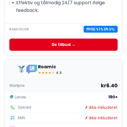
Effektiv og tålmodig 24/7 support ifølge
feedback.
RABATKODE
MYBESTSIM
-5%
Se tilbud →
Roamic
★
★
★
★
★
4.5
kr6.40
Startpris
190+
Lande
✗ Ikke inkluderet
Opkald
✗ Ikke inkluderet
SMS