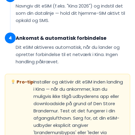
Navngiv dit eSIM (f.eks.
"Kina 2026"
) og indstil det
som din
datalinje
— hold dit hjemme-SIM aktivt til
opkald og SMS.
Ankomst & automatisk forbindelse
4
Dit eSIM
aktiveres automatisk
, når du lander og
opretter forbindelse til et netværk i Kina. Ingen
handling påkrævet.
Pro-tip
Installer og aktivér dit eSIM inden landing
i Kina — når du ankommer, kan du
muligvis ikke tilgå udbyderens app eller
downloadside på grund af Den Store
Brandemur. Test at det fungerer i din
afgangslufthavn. Sørg for, at din eSIM-
udbyder eksplicit angiver
'brandemursbypas' eller 'leder via