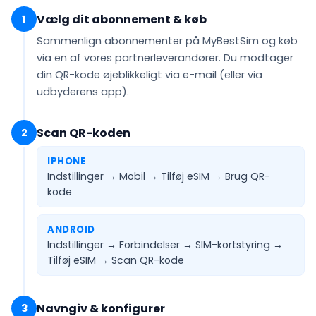
Vælg dit abonnement & køb
1
Sammenlign abonnementer på MyBestSim og køb
via en af vores partnerleverandører. Du modtager
din QR-kode
øjeblikkeligt via e-mail
(eller via
udbyderens app).
Scan QR-koden
2
IPHONE
Indstillinger → Mobil → Tilføj eSIM →
Brug QR-
kode
ANDROID
Indstillinger → Forbindelser → SIM-kortstyring →
Tilføj eSIM →
Scan QR-kode
Navngiv & konfigurer
3