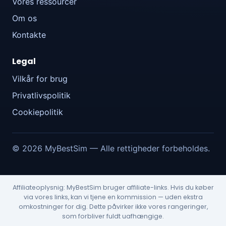
Vores ressourcer
Om os
Kontakte
Legal
Vilkår for brug
Privatlivspolitik
Cookiepolitik
© 2026 MyBestSim — Alle rettigheder forbeholdes.
Affiliateoplysnig: MyBestSim bruger affiliate-links. Hvis du køber
via vores links, kan vi tjene en kommission — uden ekstra
omkostninger for dig. Dette påvirker ikke vores rangeringer,
som forbliver fuldt uafhængige.