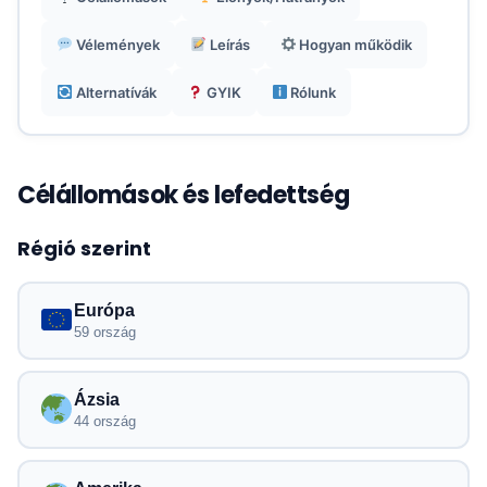
minden út alkalmával.
Vélemények
Leírás
Hogyan működik
Belépő árak körülbelül 3€ egyes országokra,
Alternatívák
GYIK
Rólunk
praktikus a rövid tartózkodásokhoz.
Megoldás ismételt használatra ugyanazzal az
Célállomások és lefedettség
eSIM-mel, amely hasznos digitális nomádoknak.
Régió szerint
Európa
59 ország
Ázsia
44 ország