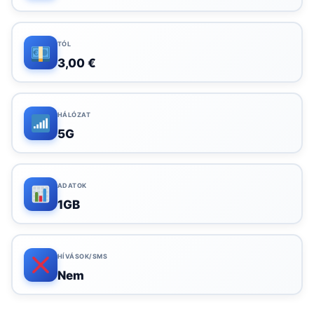
TÓL
3,00 €
HÁLÓZAT
5G
ADATOK
1GB
HÍVÁSOK/SMS
Nem