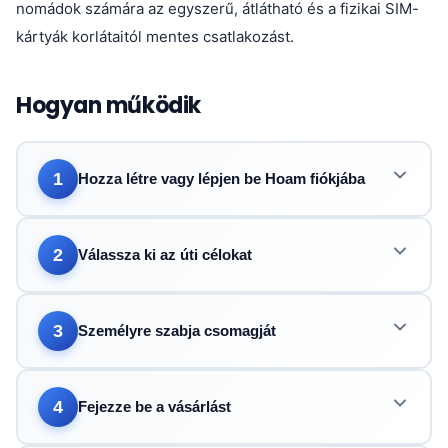
nomádok számára az egyszerű, átlátható és a fizikai SIM-
kártyák korlátaitól mentes csatlakozást.
Hogyan működik
1
Hozza létre vagy lépjen be Hoam fiókjába
2
Válassza ki az úti célokat
3
Személyre szabja csomagját
4
Fejezze be a vásárlást