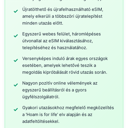
Újratölthető és újrafelhasználható eSIM,
✓
amely elkerüli a többszöri újratelepítést
minden utazás előtt.
Egyszerű webes felület, háromlépéses
✓
útvonallal az eSIM kiválasztásához,
telepítéséhez és használatához.
Versenyképes induló árak egyes országok
✓
esetében, amelyek lehetővé teszik a
megoldás kipróbálását rövid utazás során.
Nagyon pozitív online vélemények az
✓
egyszerű beállításról és a gyors
ügyfélszolgálatról.
Gyakori utazásokhoz megfelelő megközelítés
✓
a 'Hoam is for life' elv alapján és az
adatfeltöltésekkel.