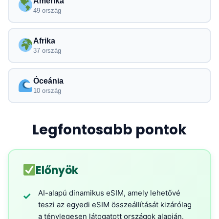
Amerika
49 ország
Afrika
37 ország
Óceánia
10 ország
Legfontosabb pontok
Előnyök
AI-alapú dinamikus eSIM, amely lehetővé
✓
teszi az egyedi eSIM összeállítását kizárólag
a ténylegesen látogatott országok alapján.