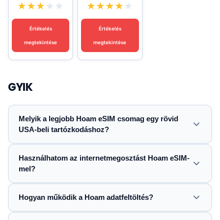
★
★
★
★
★
★
★
★
★
★
Értékelés
Értékelés
megtekintése
megtekintése
GYIK
Melyik a legjobb Hoam eSIM csomag egy rövid
USA-beli tartózkodáshoz?
Használhatom az internetmegosztást Hoam eSIM-
mel?
Hogyan működik a Hoam adatfeltöltés?