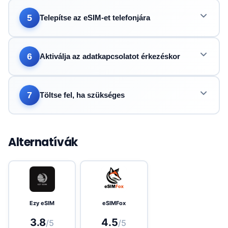
5
Telepítse az eSIM-et telefonjára
6
Aktiválja az adatkapcsolatot érkezéskor
7
Töltse fel, ha szükséges
Alternatívák
Ezy eSIM
eSIMFox
3.8
4.5
/5
/5