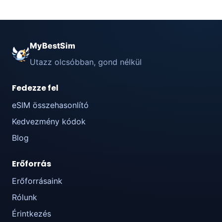
MyBestSim
Utazz olcsóbban, gond nélkül
Fedezze fel
eSIM összehasonlító
Kedvezmény kódok
Blog
Erőforrás
Erőforrásaink
Rólunk
Érintkezés