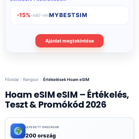
-15%
MYBESTSIM
-val/-vel
Ajánlat megtekintése
Főoldal
Rangsor
Értékelések Hoam eSIM
Hoam eSIM eSIM – Értékelés,
Teszt & Promókód 2026
LEFEDETT ORSZÁGOK
200 ország