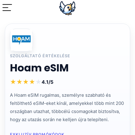
SZOLGÁLTATÓ ÉRTÉKELÉSE
Hoam eSIM
★
★
★
★
★
4.1/5
A Hoam eSIM rugalmas, személyre szabható és
feltölthető eSIM-eket kínál, amelyekkel több mint 200
országban utazhat, többcélú csomagokat biztosítva,
hogy az utazás során ne kelljen újra telepíteni.
EXKLUZÍV PROMÓKÓDOK