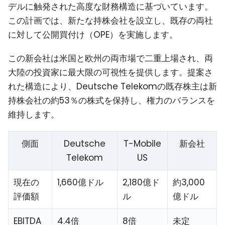
デルに触発された高度な財務構造に基づいています。
この計画では、新たな持株会社を設立し、既存の両社
に対して公開買付け（OPE）を実施します。
この新会社は米国と欧州の両市場で二重上場され、両
大陸の投資家に最大限の可視性を提供します。提案さ
れた構造により、Deutsche Telekomの既存株主は新
持株会社の約53％の株式を保持し、権力のバランスを
維持します。
側面
Deutsche
T-Mobile
新会社
Telekom
US
現在の
1,660億ドル
2,180億ド
約3,000
評価額
ル
億ドル
EBITDA
4.4倍
8倍
未定