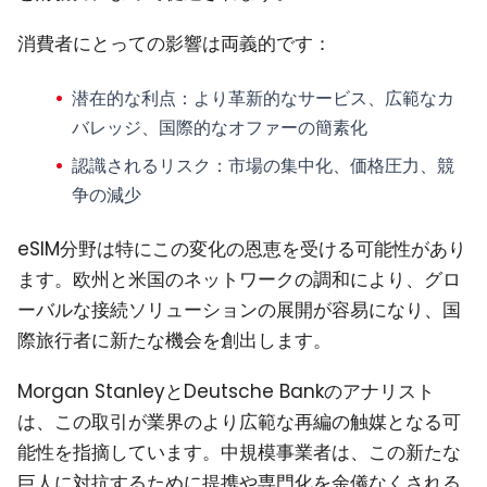
消費者にとっての影響は両義的です：
潜在的な利点
：より革新的なサービス、広範なカ
バレッジ、国際的なオファーの簡素化
認識されるリスク
：市場の集中化、価格圧力、競
争の減少
eSIM分野は特にこの変化の恩恵を受ける可能性があり
ます。欧州と米国のネットワークの調和により、グロ
ーバルな接続ソリューションの展開が容易になり、国
際旅行者に新たな機会を創出します。
Morgan StanleyとDeutsche Bankのアナリスト
は、この取引が業界のより広範な再編の触媒となる可
能性を指摘しています。中規模事業者は、この新たな
巨人に対抗するために提携や専門化を余儀なくされる