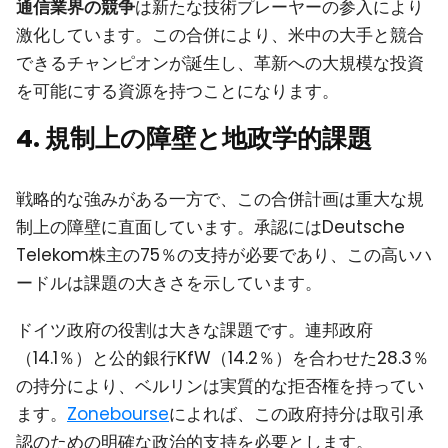
通信業界の競争
は新たな技術プレーヤーの参入により
激化しています。この合併により、米中の大手と競合
できるチャンピオンが誕生し、革新への大規模な投資
を可能にする資源を持つことになります。
4. 規制上の障壁と地政学的課題
戦略的な強みがある一方で、この合併計画は重大な規
制上の障壁に直面しています。承認にはDeutsche
Telekom株主の75％の支持が必要であり、この高いハ
ードルは課題の大きさを示しています。
ドイツ政府の役割は大きな課題です。連邦政府
（14.1％）と公的銀行KfW（14.2％）を合わせた28.3％
の持分により、ベルリンは実質的な拒否権を持ってい
ます。
Zonebourse
によれば、この政府持分は取引承
認のための明確な政治的支持を必要とします。