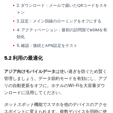
2.
ダウンロード
：メールで届いたQRコードをスキ
ャン
3.
設定
：メイン回線のローミングをオフにする
4.
アクティベーション
：最初の訪問国でeSIMを有
効化
5.
確認
：接続とAPN設定をテスト
5.2 利用の最適化
アジア向けモバイルデータ
は使い過ぎを防ぐため賢く
管理しましょう。データ節約モードを有効にし、アプ
リの自動更新をオフに。ホテルのWi-Fiを大容量ダウ
ンロードに活用してください。
ホットスポット
機能でスマホを他のデバイスのアクセ
スポイントに変えられます。複数デバイスを同時に使