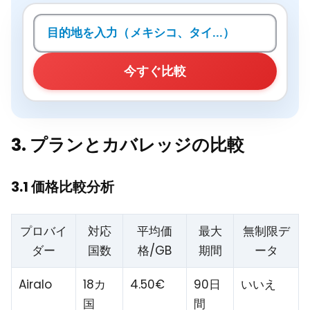
目的地を検索
今すぐ比較
3. プランとカバレッジの比較
3.1 価格比較分析
プロバイ
対応
平均価
最大
無制限デ
ダー
国数
格/GB
期間
ータ
Airalo
18カ
4.50€
90日
いいえ
国
間