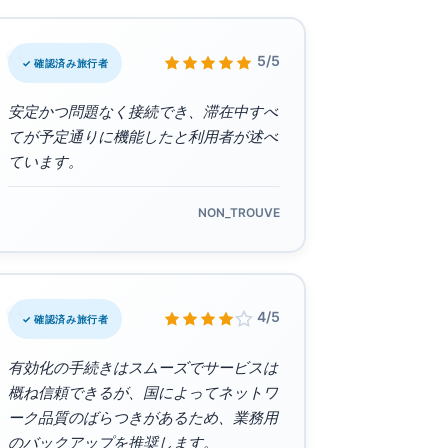
“
5/5
✓ 確認済み旅行者
安定かつ問題なく接続でき、滞在中すべ
てが予定通りに機能したと利用者が述べ
ています。
NON_TROUVE
“
4/5
✓ 確認済み旅行者
有効化の手続きはスムーズでサービスは
概ね信頼できるが、国によってネットワ
ーク品質のばらつきがあるため、業務用
のバックアップを推奨します。