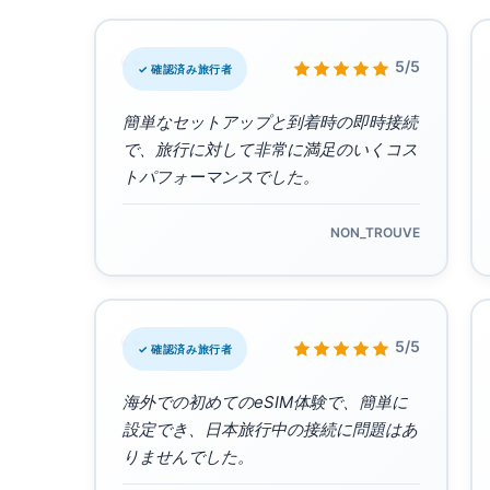
“
5/5
✓ 確認済み旅行者
簡単なセットアップと到着時の即時接続
で、旅行に対して非常に満足のいくコス
トパフォーマンスでした。
NON_TROUVE
“
5/5
✓ 確認済み旅行者
海外での初めてのeSIM体験で、簡単に
設定でき、日本旅行中の接続に問題はあ
りませんでした。