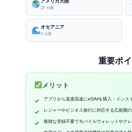
アメリカ大陸
27 カ国
オセアニア
3 カ国
重要ポ
メリット
アプリから直接迅速にeSIMを購入・イン
✓
レジャーやビジネス旅行に対応する広範囲の
✓
複雑な登録不要でモバイルウォレットやクレ
✓