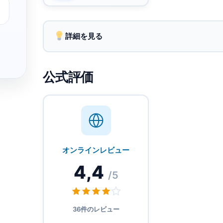
詳細を見る
180カ国以上のデータ中心のeSIMサー
公式評価
ビスで、従来のローミングを回避可能。
Apple Pay、Google Pay、クレジット
カードによる安全な決済で数秒で購入可
能。
オンラインレビュー
リアルタイムのデータ使用追跡とアラー
4,4
トで旅行中の利用管理を支援。
/5
36件のレビュー