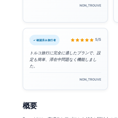
NON_TROUVE
“
5/5
✓ 確認済み旅行者
トルコ旅行に完全に適したプランで、設
定も簡単、滞在中問題なく機能しまし
た。
NON_TROUVE
概要