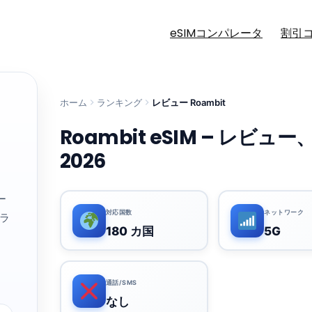
eSIMコンパレータ
割引
ホーム
ランキング
レビュー Roambit
Roambit eSIM – レビ
2026
ー
対応国数
ネットワーク
ラ
180 カ国
5G
通話/SMS
なし