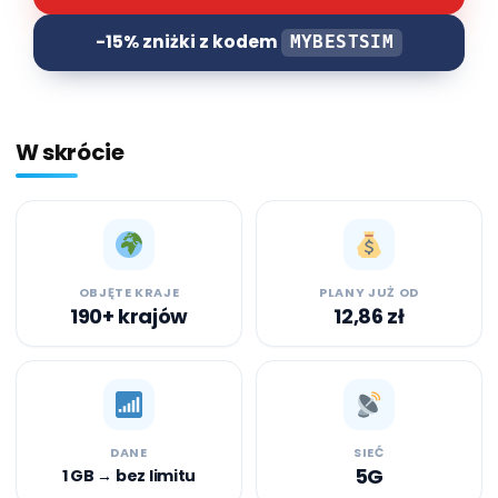
-15%
zniżki z kodem
MYBESTSIM
W skrócie
OBJĘTE KRAJE
PLANY JUŻ OD
190+ krajów
12,86 zł
DANE
SIEĆ
5G
1 GB → bez limitu