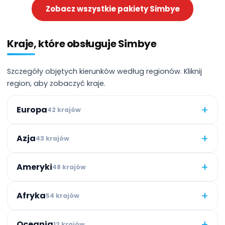
Zobacz wszystkie pakiety Simbye
Kraje, które obsługuje Simbye
Szczegóły objętych kierunków według regionów. Kliknij
region, aby zobaczyć kraje.
+
Europa
42 krajów
+
Azja
43 krajów
+
Ameryki
48 krajów
+
Afryka
54 krajów
+
Oceania
12 krajów