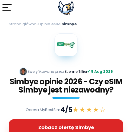
Strona główna
›
Opinie eSIM
›
Simbye
Zweryfikowane przez
Etienne Tillier
✔ 8 Aug 2026
Simbye opinie 2026 - Czy eSIM
Simbye jest niezawodny?
4
/5
★★★★☆
Ocena MyBestSim
Zobacz ofertę Simbye