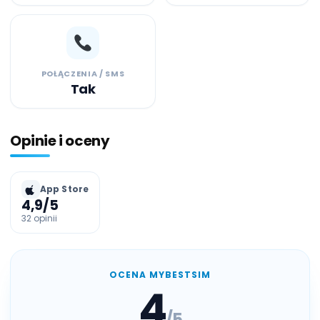
POŁĄCZENIA / SMS
Tak
Opinie i oceny
App Store
4,9
/5
32 opinii
OCENA MYBESTSIM
4
/5