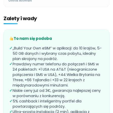
Onita Altman
Zalety i wady
To nam się podoba
✓
„Build Your Own eSIM” w aplikacji: do 10 krajów, 5-
50 GB danych i wybrany czas pobytu, idealny
plan skrojony na podróż.
✓
Prawdziwy numer telefonu do połączeń i SMS w
24 pakietach: +1 USA na AT&T (nieograniczone
połączenia i SMS w USA), +44 Wielka Brytania na
Three, +66 Tajlandia i +33 w 22 krajach z
międzynarodowymi minutami.
✓
Niskie ceny już od 3€, gwarancja najlepszej ceny
w porównaniu z konkurencją.
✓
5% cashback i inteligentny portfel dla
powtarzających się podróży.
✓
Ultra-prosta instalacja (2 min), aplikacja z