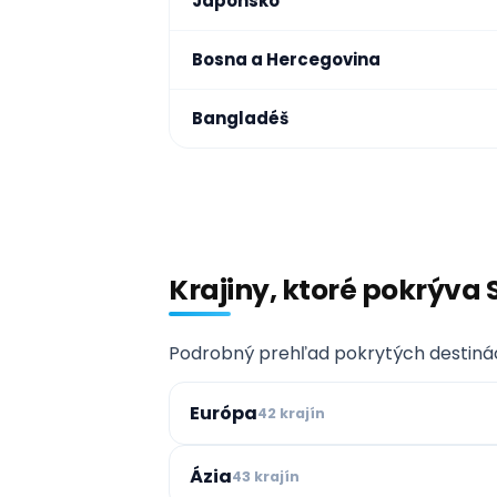
Japonsko
Bosna a Hercegovina
Bangladéš
Krajiny, ktoré pokrýva
Podrobný prehľad pokrytých destinácií
Európa
42 krajín
Ázia
43 krajín