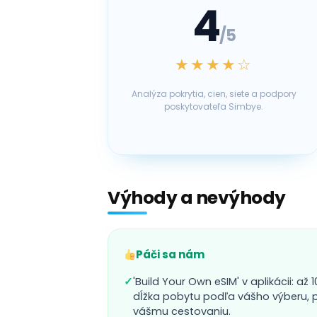
4
/5
★★★★☆
Analýza pokrytia, cien, siete a podpory
poskytovateľa Simbye.
Výhody a nevýhody
Páči sa nám
✓
'Build Your Own eSIM' v aplikácii: až 
dĺžka pobytu podľa vášho výberu, p
vášmu cestovaniu.