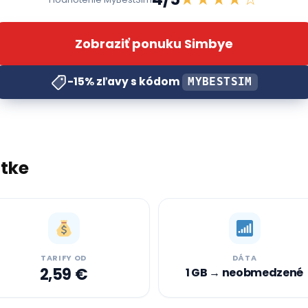
Zobraziť ponuku Simbye
-15%
zľavy s kódom
MYBESTSIM
atke
TARIFY OD
DÁTA
2,59 €
1 GB → neobmedzené