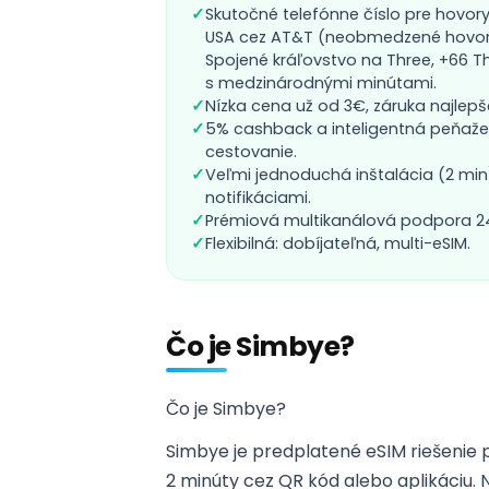
✓
Skutočné telefónne číslo pre hovory
USA cez AT&T (neobmedzené hovory
Spojené kráľovstvo na Three, +66 Th
s medzinárodnými minútami.
✓
Nízka cena už od 3€, záruka najlepše
✓
5% cashback a inteligentná peňaž
cestovanie.
✓
Veľmi jednoduchá inštalácia (2 min)
notifikáciami.
✓
Prémiová multikanálová podpora 24/
✓
Flexibilná: dobíjateľná, multi-eSIM.
Čo je Simbye?
Čo je Simbye?
Simbye je predplatené eSIM riešenie 
2 minúty cez QR kód alebo aplikáciu. N