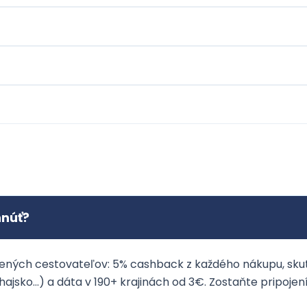
hnúť?
ených cestovateľov: 5% cashback z každého nákupu, sku
hajsko…) a dáta v 190+ krajinách od 3€. Zostaňte pripoje