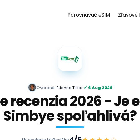
Porovnávač eSIM
Zľavové 
Overené:
Etienne Tillier
·
✔ 6 Aug 2026
 recenzia 2026 - Je 
Simbye spoľahlivá?
4
/5
★★★★☆
Hodnotenie MyBestSim