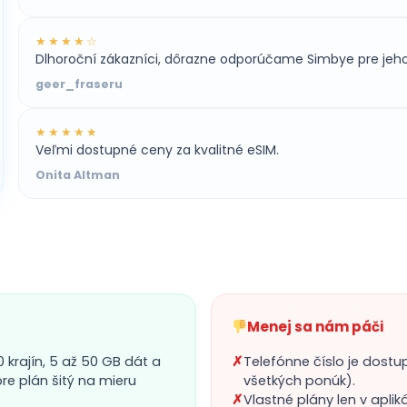
★★★★☆
Dlhoroční zákazníci, dôrazne odporúčame Simbye pre jeho 
geer_fraseru
★★★★★
Veľmi dostupné ceny za kvalitné eSIM.
Onita Altman
Menej sa nám páči
10 krajín, 5 až 50 GB dát a
✗
Telefónne číslo je dostu
re plán šitý na mieru
všetkých ponúk).
✗
Vlastné plány len v aplik