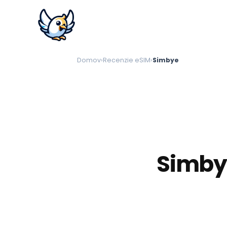
Domov
›
Recenzie eSIM
›
Simbye
Simbye