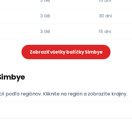
3 GB
15 dní
3 GB
30 dní
3 GB
15 dní
Zobraziť všetky balíčky Simbye
 Simbye
 podľa regiónov. Kliknite na región a zobrazíte krajiny.