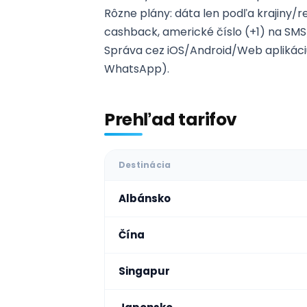
Rôzne plány: dáta len podľa krajiny/reg
cashback, americké číslo (+1) na SM
Správa cez iOS/Android/Web aplikáciu:
WhatsApp).
Prehľad tarifov
Destinácia
Albánsko
Čína
Singapur