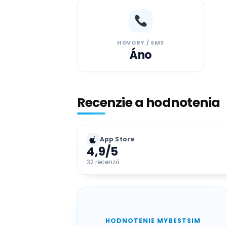
HOVORY / SMS
Áno
Recenzie a hodnotenia
App Store
4,9
/5
32 recenzií
HODNOTENIE MYBESTSIM