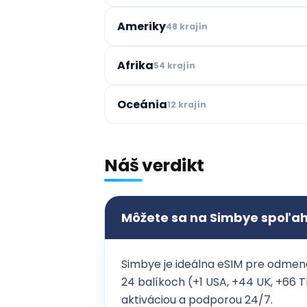
Ameriky
48 krajín
Afrika
54 krajín
Oceánia
12 krajín
Náš verdikt
Môžete sa na Simbye spoľa
Simbye je ideálna eSIM pre odmen
24 balíkoch (+1 USA, +44 UK, +66 T
aktiváciou a podporou 24/7.