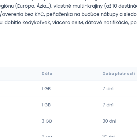
iónu (Európa, Ázia...), vlastné multi-krajiny (až 10 destiná
S/overenia bez KYC, peňaženka na budúce nákupy a sledo
 dobitie kedykoľvek, viacero eSIM, dátové notifikácie, p
Dáta
Doba platnosti
1 GB
7 dní
1 GB
7 dní
3 GB
30 dní