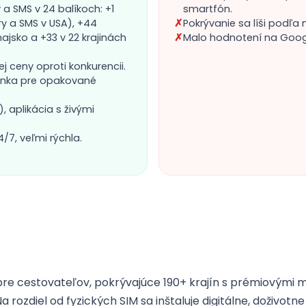
 a SMS v 24 balíkoch: +1
smartfón.
 a SMS v USA), +44
✗
Pokrývanie sa líši podľa 
ajsko a +33 v 22 krajinách
✗
Malo hodnotení na Googl
j ceny oproti konkurencii.
enka pre opakované
, aplikácia s živými
7, veľmi rýchla.
pre cestovateľov, pokrývajúce 190+ krajín s prémiovými 
a rozdiel od fyzických SIM sa inštaluje digitálne, doživotn