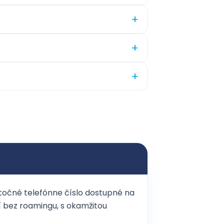
+
+
+
točné telefónne číslo dostupné na
ní bez roamingu, s okamžitou