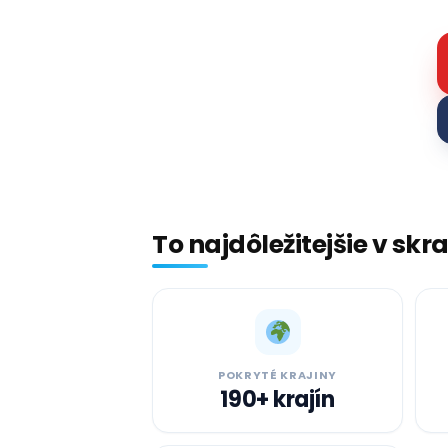
To najdôležitejšie v skr
POKRYTÉ KRAJINY
190+ krajín