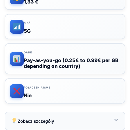
1,33 €
SIEĆ
5G
DANE
Pay-as-you-go (0.25€ to 0.99€ per GB
depending on country)
POŁĄCZENIA/SMS
Nie
Zobacz szczegóły