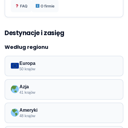
FAQ
O firmie
Elastyczne plany (lokalne, regionalne, globalne)
dostosowujące zużycie do Twojej podróży.
Destynacje i zasięg
Według regionu
Europa
50 krajów
Azja
41 krajów
Ameryki
48 krajów