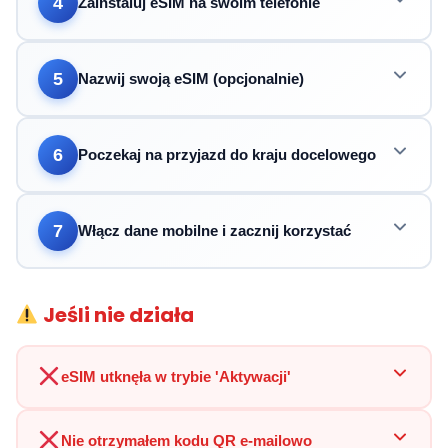
4
Zainstaluj eSIM na swoim telefonie
5
Nazwij swoją eSIM (opcjonalnie)
6
Poczekaj na przyjazd do kraju docelowego
7
Włącz dane mobilne i zacznij korzystać
Jeśli nie działa
eSIM utknęła w trybie 'Aktywacji'
Nie otrzymałem kodu QR e-mailowo