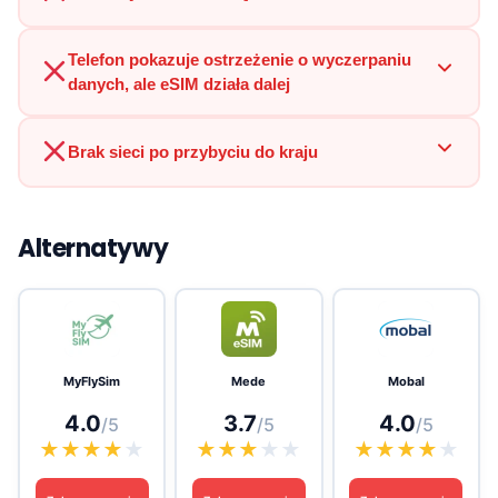
Telefon pokazuje ostrzeżenie o wyczerpaniu
danych, ale eSIM działa dalej
Brak sieci po przybyciu do kraju
Alternatywy
MyFlySim
Mede
Mobal
4.0
3.7
4.0
/5
/5
/5
★
★
★
★
★
★
★
★
★
★
★
★
★
★
★