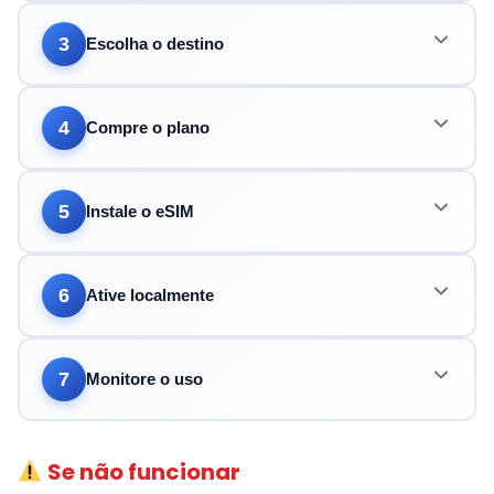
3
Escolha o destino
4
Compre o plano
5
Instale o eSIM
6
Ative localmente
7
Monitore o uso
Se não funcionar