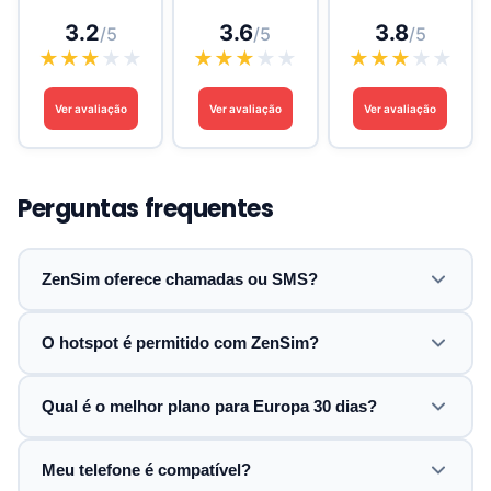
3.2
3.6
3.8
/5
/5
/5
★
★
★
★
★
★
★
★
★
★
★
★
★
★
★
Ver avaliação
Ver avaliação
Ver avaliação
Perguntas frequentes
ZenSim oferece chamadas ou SMS?
O hotspot é permitido com ZenSim?
Qual é o melhor plano para Europa 30 dias?
Meu telefone é compatível?