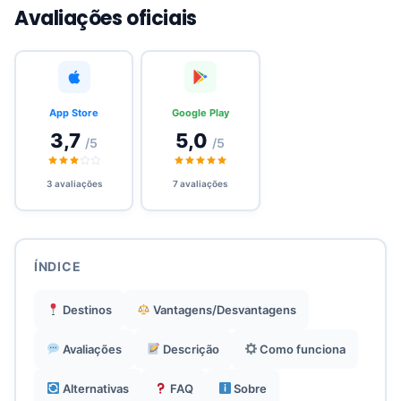
sem QR frequentemente ausente em
Avaliações oficiais
concorrentes.
Tarifas competitivas e pacotes bem elaborados
para viagens internacionais.
App Store
Google Play
3,7
5,0
/5
/5
Excelente suporte ao cliente via WhatsApp,
responsivo e útil.
3 avaliações
7 avaliações
Comprometido com sustentabilidade, sem SIM
plástico e parcerias ecológicas.
ÍNDICE
Destinos
Vantagens/Desvantagens
Funciona bem na Europa e Austrália nas redes
Optus/Voda.
Avaliações
Descrição
Como funciona
Alternativas
FAQ
Sobre