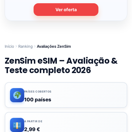
Ver oferta
Início
Ranking
Avaliações ZenSim
ZenSim eSIM – Avaliação &
Teste completo 2026
PAÍSES COBERTOS
100 países
A PARTIR DE
2,99 €