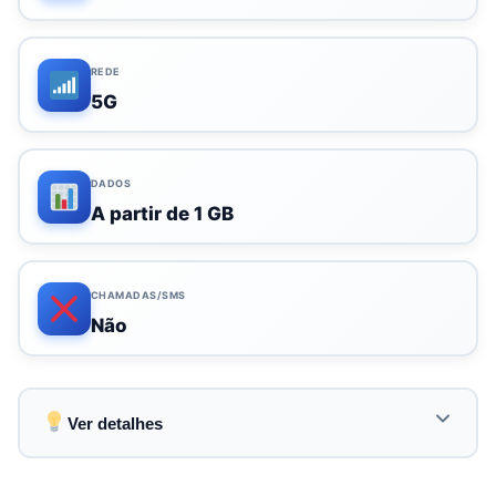
REDE
5G
DADOS
A partir de 1 GB
CHAMADAS/SMS
Não
Ver detalhes
Ativação eSIM ultra simples em poucos minutos