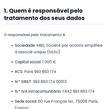
1. Quem é responsável pelo
tratamento dos seus dados
O responsável pelo tratamento é :
Sociedade:
MBS, Société par actions simplifiée
à associé unique (SASU)
Capital social:
1 000 €
RCS:
Paris 993 863 174
N.º SIRET:
993 863 174 00013
N.º IVA intracomunitário:
FR42 993 863 174
Sede social:
60 rue François 1er, 75008 Paris,
França