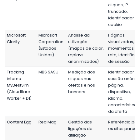
cliques, IP
truncado,
identificador d
cookie
Microsoft
Microsoft
Análise da
Páginas
Clarity
Corporation
utilização
visualizadas,
(Estados
(mapas de calor,
movimentos d
Unidos)
replays
rato, identifica
anonimizados)
de sessão
Tracking
MBS SASU
Medição dos
Identificador d
interno
cliques nas
sessão anónim
MyBestSim
ofertas e nos
página,
(Cloudflare
banners
dispositivo,
Worker + D1)
idioma,
características
da oferta
Content Egg
RealMag
Gestão das
Referência par
ligações de
os sites parcei
afiliação