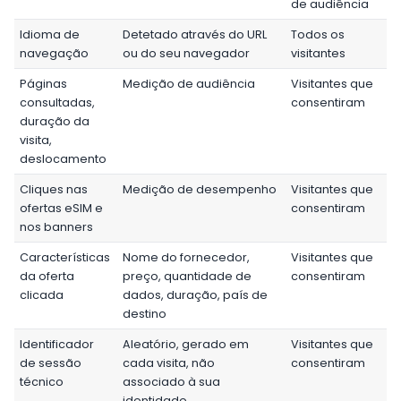
de audiência
Idioma de
Detetado através do URL
Todos os
navegação
ou do seu navegador
visitantes
Páginas
Medição de audiência
Visitantes que
consultadas,
consentiram
duração da
visita,
deslocamento
Cliques nas
Medição de desempenho
Visitantes que
ofertas eSIM e
consentiram
nos banners
Características
Nome do fornecedor,
Visitantes que
da oferta
preço, quantidade de
consentiram
clicada
dados, duração, país de
destino
Identificador
Aleatório, gerado em
Visitantes que
de sessão
cada visita, não
consentiram
técnico
associado à sua
identidade