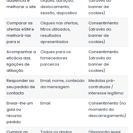
audiência e
cliques, duração,
(através do
melhorar o site
deslocamento,
banner de
sessão, dispositivo
cookies)
Comparar as
Cliques nas ofertas,
Consentimento
ofertas eSIM e
filtros utilizados,
(através do
melhorá-las
resultados
banner de
para si
apresentados
cookies)
Acompanhar a
Cliques para os
Consentimento
eficácia das
fornecedores
(através do
ligações de
parceiros
banner de
afiliação
cookies)
Responder ao
Email, nome, conteúdo
Medidas pré-
seu pedido de
da mensagem
contratuais /
contacto
interesse legítimo
Enviar-lhe um
Email
Consentimento
(no
guia ou
momento do
recurso
descarregamento)
pedido
Cumprir as
Todos os dados
Obrigação legal