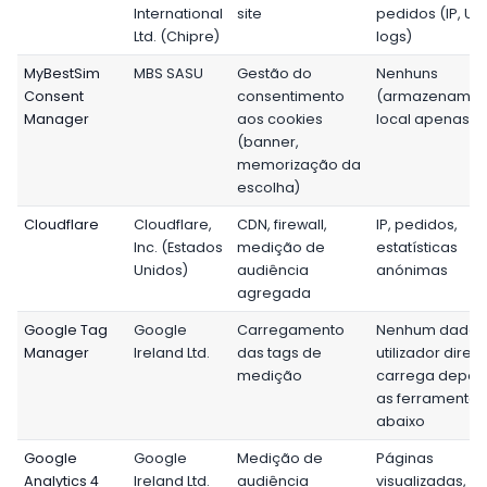
International
site
pedidos (IP, URL
Ltd. (Chipre)
logs)
MyBestSim
MBS SASU
Gestão do
Nenhuns
Consent
consentimento
(armazenamen
Manager
aos cookies
local apenas)
(banner,
memorização da
escolha)
Cloudflare
Cloudflare,
CDN, firewall,
IP, pedidos,
Inc. (Estados
medição de
estatísticas
Unidos)
audiência
anónimas
agregada
Google Tag
Google
Carregamento
Nenhum dado 
Manager
Ireland Ltd.
das tags de
utilizador direto
medição
carrega depoi
as ferramentas
abaixo
Google
Google
Medição de
Páginas
Analytics 4
Ireland Ltd.
audiência
visualizadas,