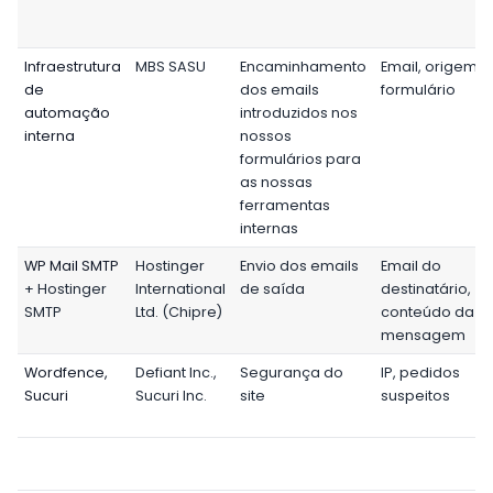
Infraestrutura
MBS SASU
Encaminhamento
Email, origem 
de
dos emails
formulário
automação
introduzidos nos
interna
nossos
formulários para
as nossas
ferramentas
internas
WP Mail SMTP
Hostinger
Envio dos emails
Email do
+ Hostinger
International
de saída
destinatário,
SMTP
Ltd. (Chipre)
conteúdo da
mensagem
Wordfence,
Defiant Inc.,
Segurança do
IP, pedidos
Sucuri
Sucuri Inc.
site
suspeitos