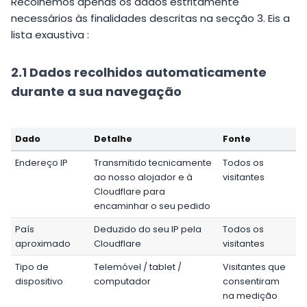
Recolhemos apenas os dados estritamente
necessários às finalidades descritas na secção 3. Eis a
lista exaustiva :
2.1 Dados recolhidos automaticamente
durante a sua navegação
Dado
Detalhe
Fonte
Endereço IP
Transmitido tecnicamente
Todos os
ao nosso alojador e à
visitantes
Cloudflare para
encaminhar o seu pedido
País
Deduzido do seu IP pela
Todos os
aproximado
Cloudflare
visitantes
Tipo de
Telemóvel / tablet /
Visitantes que
dispositivo
computador
consentiram
na medição