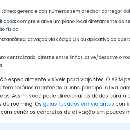
ltâneo: gerencie dois números sem precisar carregar doi
ificada: compre e ative um plano local diretamente do s
ão físico
 instantânea: ativação via código QR ou aplicativo da op
 centralizado: alterne entre linhas, ative/desative o r
s
são especialmente visíveis para viajantes. O eSIM 
 temporários mantendo a linha principal ativa pa
as. Assim, você pode direcionar os dados para o p
os de roaming. Os
guias focados em viajantes
confi
o com cenários concretos de ativação em poucos m