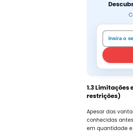
Descubr
C
Pesquisar u
1.3 Limitações 
restrições)
Apesar das vanta
conhecidas antes
em quantidade e 