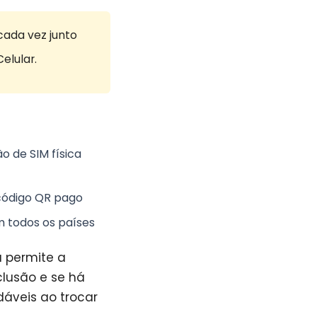
cada vez junto
elular.
 de SIM física
 código QR pago
 todos os países
a permite a
clusão e se há
dáveis ao trocar