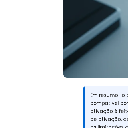
Em resumo :
o 
compatível co
ativação é fei
de ativação, a
as limitações 