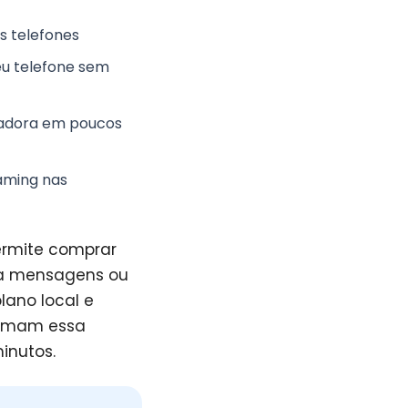
s telefones
eu telefone sem
eradora em poucos
oaming nas
permite comprar
ra mensagens ou
lano local e
rmam essa
inutos.