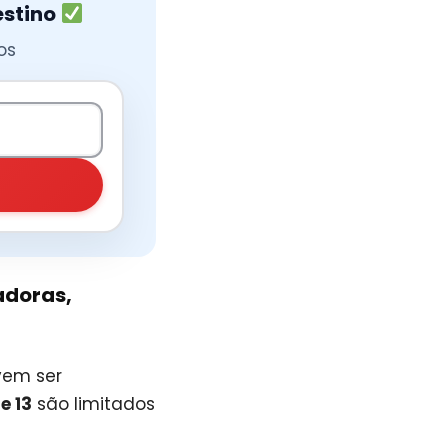
estino
os
radoras,
vem ser
e 13
são limitados