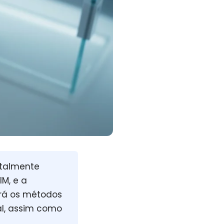
otalmente
M, e a
erá os métodos
al, assim como