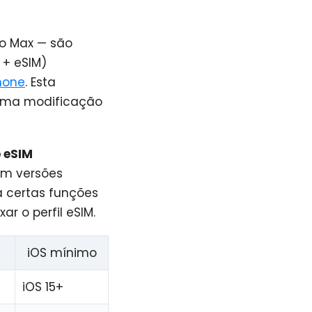
Pro Max — são
 + eSIM)
hone
. Esta
uma modificação
o eSIM
em versões
a certas funções
r o perfil eSIM.
iOS mínimo
iOS 15+