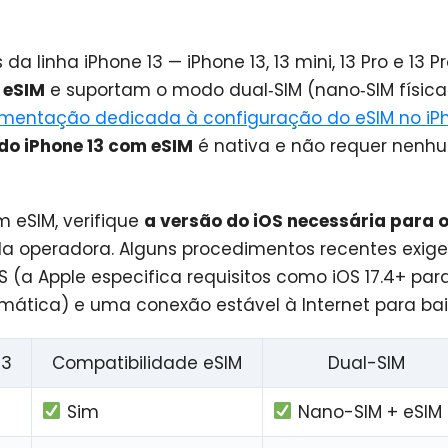
a linha iPhone 13 — iPhone 13, 13 mini, 13 Pro e 13 
m
eSIM
e suportam o modo dual‑SIM (nano‑SIM física
mentação dedicada à configuração do eSIM no iP
do iPhone 13 com eSIM
é nativa e não requer nenh
m eSIM, verifique
a versão do iOS necessária para 
 operadora. Alguns procedimentos recentes exig
S (a Apple especifica requisitos como iOS 17.4+ par
ática) e uma conexão estável à Internet para baixa
13
Compatibilidade eSIM
Dual-SIM
Sim
Nano-SIM + eSIM