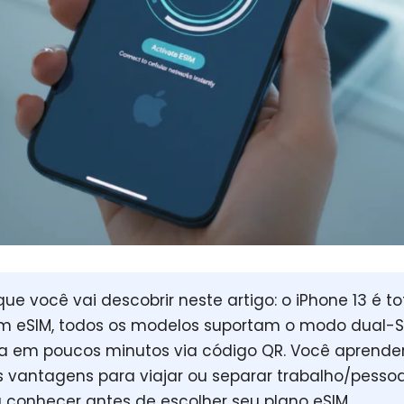
que você vai descobrir neste artigo:
o iPhone 13 é t
m eSIM
, todos os modelos suportam o modo dual-SI
ta em poucos minutos via código QR. Você aprend
s vantagens para viajar ou separar trabalho/pesso
a conhecer antes de escolher seu plano eSIM.