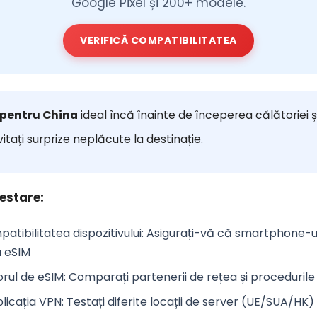
Google Pixel și 200+ modele.
VERIFICĂ COMPATIBILITATEA
 pentru China
ideal încă înainte de începerea călătoriei ș
evitați surprize neplăcute la destinație.
testare:
patibilitatea dispozitivului
: Asigurați-vă că smartphone-ul
u eSIM
orul de eSIM
: Comparați partenerii de rețea și procedurile
plicația VPN
: Testați diferite locații de server (UE/SUA/HK)