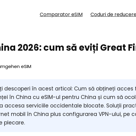
Comparator eSIM
Coduri de reducer
na 2026: cum să eviți Great F
i descoperi în acest articol: Cum să obțineți acces fi
nței în China cu
eSIM-ul pentru China
și cum să
ocol
a accesa serviciile occidentale blocate. Soluții prac
rnet mobil în China
plus configurarea VPN-ului, pe ca
e plecare.