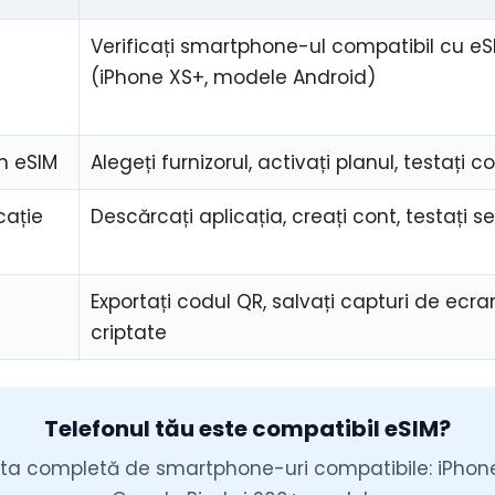
Verificați smartphone-ul compatibil cu eS
(iPhone XS+, modele Android)
an eSIM
Alegeți furnizorul, activați planul, testați 
cație
Descărcați aplicația, creați cont, testați s
Exportați codul QR, salvați capturi de ecra
criptate
Telefonul tău este compatibil eSIM?
ista completă de smartphone-uri compatibile: iPhon