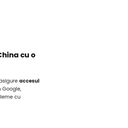
China cu o
 asigure
accesul
m Google,
obleme cu