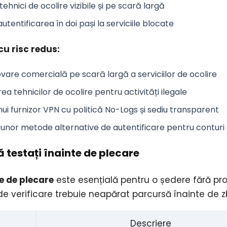
hnici de ocolire vizibile și pe scară largă
autentificarea în doi pași
la serviciile blocate
u risc redus:
vare comercială pe scară largă a serviciilor de ocolire
area tehnicilor de ocolire pentru activități ilegale
nui furnizor VPN cu politică No-Logs și sediu transparent
 unor metode alternative de autentificare pentru conturi 
să testați înainte de plecare
e de plecare
este esențială pentru o ședere fără pr
e verificare trebuie neapărat parcursă înainte de z
Descriere