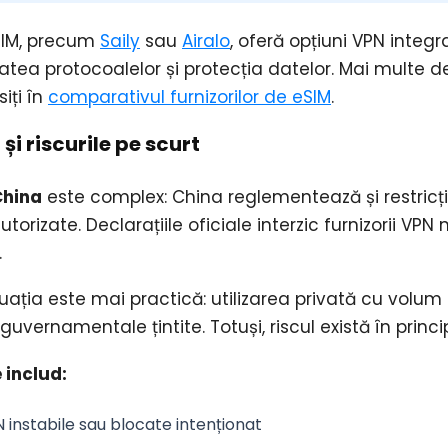
eSIM, precum
Saily
sau
Airalo
, oferă opțiuni VPN integra
atea protocoalelor și protecția datelor. Mai multe de
siți în
comparativul furnizorilor de eSIM
.
 și riscurile pe scurt
China
este complex: China reglementează și restricți
utorizate. Declarațiile oficiale interzic furnizorii VPN
.
ituația este mai practică: utilizarea privată cu volum
uvernamentale țintite. Totuși, riscul există în princip
 includ:
 instabile sau blocate intenționat