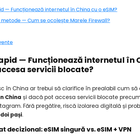
id — Funcționează internetul în China cu o eSIM?
 și metode — Cum se ocolește Marele Firewall?
cvente
apid — Funcționează internetul în 
accesa servicii blocate?
c în China ar trebui să clarifice în prealabil cum să
în China
și dacă pot accesa servicii blocate precu
gram. Fără pregătire, riscă izolarea digitală și pr
 doi pași
.
at decizional: eSIM singură vs. eSIM + VPN