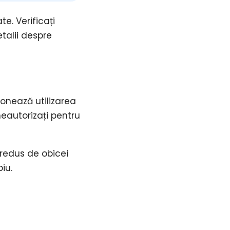
te. Verificați
talii despre
onează utilizarea
 neautorizați pentru
 redus de obicei
iu.