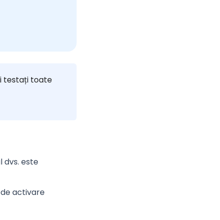
i testați toate
 dvs. este
 de activare