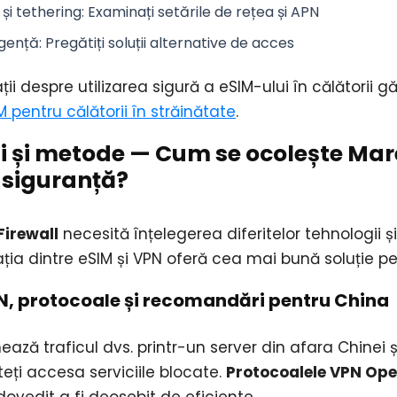
 și tethering
: Examinați
setările de rețea și APN
gență
: Pregătiți soluții alternative de acces
i despre utilizarea sigură a eSIM-ului în călătorii găsi
M pentru călătorii în străinătate
.
ii și metode — Cum se ocolește Mare
n siguranță?
Firewall
necesită înțelegerea diferitelor tehnologii și
ia dintre eSIM și VPN oferă cea mai bună soluție pen
VPN, protocoale și recomandări pentru China
ază traficul dvs. printr-un server din afara Chinei și
teți accesa serviciile blocate.
Protocoalele VPN Ope
ovedit a fi deosebit de eficiente.