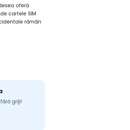
adesea oferă
de cartele SIM
occidentale rămân
a
ră griji!