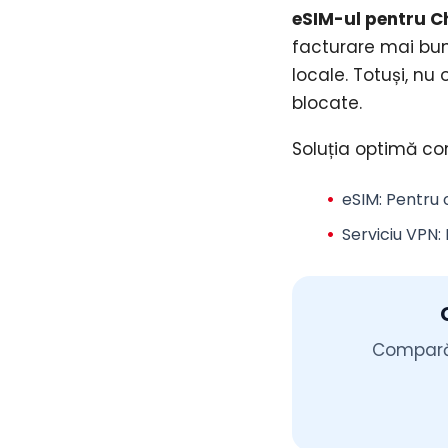
eSIM-ul pentru C
facturare mai bun
locale. Totuși, n
blocate.
Soluția optimă c
eSIM
: Pentru 
Serviciu VPN
:
Compară 