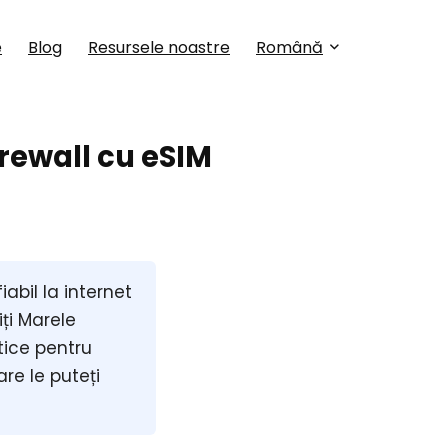
e
Blog
Resursele noastre
Română
irewall cu eSIM
abil la internet
iți Marele
tice pentru
re le puteți