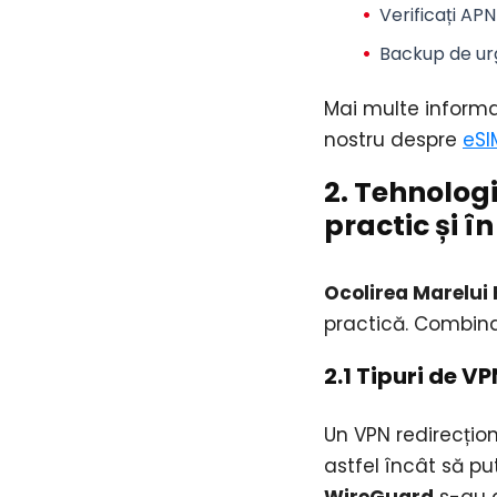
Verificați APN
Backup de ur
Mai multe informați
nostru despre
eSI
2. Tehnolog
practic și î
Ocolirea Marelui 
practică. Combinaț
2.1 Tipuri de 
Un VPN redirecțione
astfel încât să pu
WireGuard
s-au d