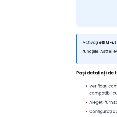
Activați
eSIM-ul
funcțiile. Astfel 
Pași detaliați de 
Verificați com
compatibil c
Alegeți furniz
Configurați a