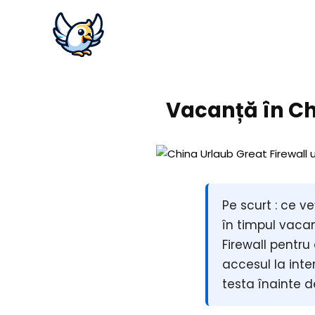
Vacanță în Chi
Pe scurt :
ce veț
în timpul vaca
Firewall
pentru 
accesul la inte
testa înainte d