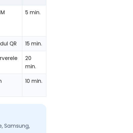
IM
5 min.
codul QR
15 min.
erverele
20
min.
n
10 min.
e, Samsung,