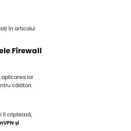
ți în articolul
le Firewall
 aplicarea lor
tru călători.
 îl criptează,
nVPN și