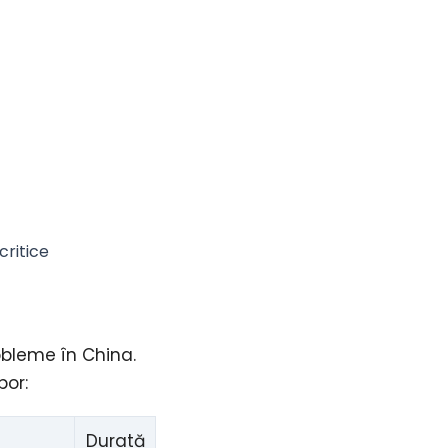
critice
obleme în China.
bor:
Durată