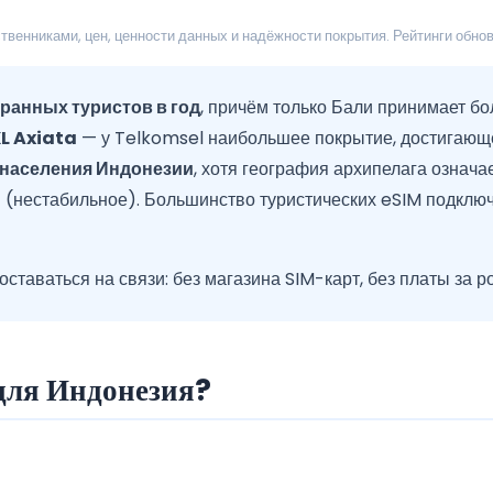
венниками, цен, ценности данных и надёжности покрытия. Рейтинги обн
ранных туристов в год
, причём только Бали принимает б
L Axiata
— у Telkomsel наибольшее покрытие, достигающе
 населения Индонезии
, хотя география архипелага означ
 (нестабильное). Большинство туристических eSIM подклю
ставаться на связи: без магазина SIM-карт, без платы за 
для Индонезия?