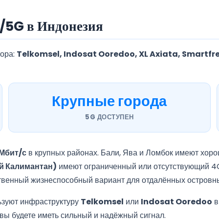
/5G в Индонезия
ора:
Telkomsel, Indosat Ooredoo, XL Axiata, Smartfr
Крупные города
5G ДОСТУПЕН
Мбит/с
в крупных районах. Бали, Ява и Ломбок имеют хоро
ый Калимантан)
имеют ограниченный или отсутствующий 4G
ственный жизнеспособный вариант для отдалённых островны
ьзуют инфраструктуру
Telkomsel
или
Indosat Ooredoo
в
 вы будете иметь сильный и надёжный сигнал.