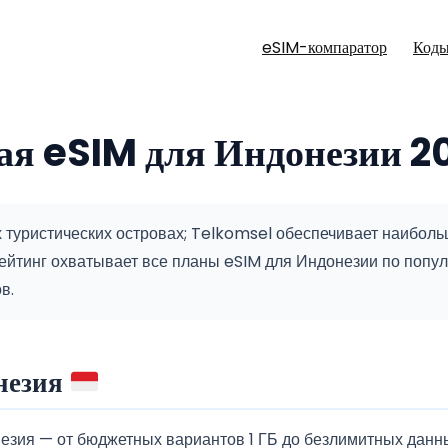
eSIM-компаратор
Коды
я eSIM для Индонезии 2
туристических островах; Telkomsel обеспечивает наибольш
ейтинг охватывает все планы eSIM для Индонезии по попул
в.
незия
зия — от бюджетных вариантов 1 ГБ до безлимитных данн