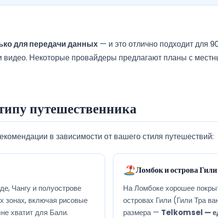
ько для передачи данных
— и это отлично подходит для 
и видео. Некоторые провайдеры предлагают планы с местн
типу путешественника
екомендации в зависимости от вашего стиля путешествий:
Ломбок и острова Гили
де, Чангу и полуострове
На Ломбоке хорошее покрыт
их зонах, включая рисовые
островах Гили (Гили Тра ва
не хватит для Бали.
размера —
Telkomsel — е