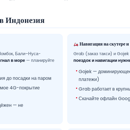
в Индонезия
Навигация на скутере 
Ломбок, Бали–Нуса-
Grab (заказ такси) и Goje
гнал в море
— планируйте
поездок и навигации нуж
Gojek — доминирующее 
ия до посадки на паром
платежи)
емое 4G-покрытие
Grab работает в крупны
Скачайте офлайн Goog
дёжен — не