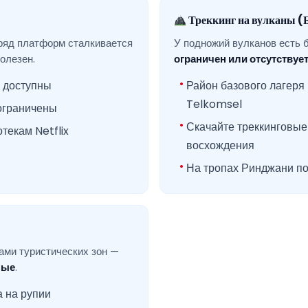
Треккинг на вулканы (
 ряд платформ сталкивается
У подножий вулканов есть 
олезен.
ограничен или отсутствуе
 доступны
Район базового лагеря
Telkomsel
ограничены
Скачайте треккинговые
текам Netflix
восхождения
На тропах Ринджани по
ами туристических зон —
ные
.
а на рупии