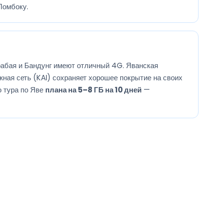
Ломбоку.
рабая и Бандунг имеют отличный 4G. Яванская
ная сеть (KAI) сохраняет хорошее покрытие на своих
о тура по Яве
плана на 5–8 ГБ на 10 дней
—