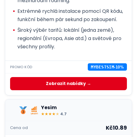
mezinárodní roaming.
Extrémně rychlá instalace pomocí QR kódu,
funkční během pár sekund po zakoupení.
Široký výběr tarifů: lokální (jedna země),
regionální (Evropa, Asie atd.) a světové pro
všechny profily.
PROMO KÓD
MYBESTSIM
-10%
Zobrazit nabídky →
Yesim
★
★
★
★
★
4.7
Kč10.89
Cena od