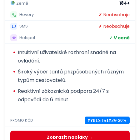
184+
Země
✗ Neobsahuje
Hovory
✗ Neobsahuje
SMS
✓ V ceně
Hotspot
Intuitivní uživatelské rozhraní snadné na
ovládání.
Široký výběr tarifů přizpůsobených různým
typům cestovatelů.
Reaktivní zákaznická podpora 24/7 s
odpovědí do 6 minut.
PROMO KÓD
MYBESTSIM20
-20%
Zobrazit nabídky →