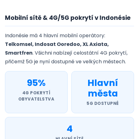
Mobilní sítě & 4G/5G pokrytí v Indonésie
Indonésie má 4 hlavní mobilní operátory:
Telkomsel, Indosat Ooredoo, XL Axiata,
Smartfren
. Všichni nabízejí celostátní 4G pokrytí,
přičemž 5G je nyní dostupné ve velkých městech.
95%
Hlavní
města
4G POKRYTÍ
OBYVATELSTVA
5G DOSTUPNÉ
4
HLAVNÍ SÍTĚ