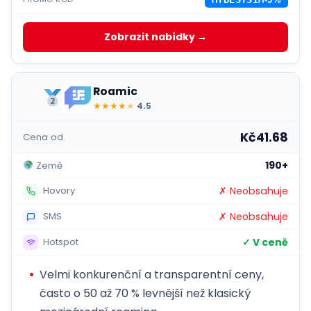
Zobrazit nabídky →
Roamic
★
★
★
★
★
4.5
Kč41.68
Cena od
190+
Země
✗ Neobsahuje
Hovory
✗ Neobsahuje
SMS
✓ V ceně
Hotspot
Velmi konkurenční a transparentní ceny,
často o 50 až 70 % levnější než klasický