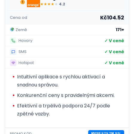
★
★
★
★
★
4.2
Kč104.52
Cena od
171+
Země
✓ V ceně
Hovory
✓ V ceně
SMS
✓ V ceně
Hotspot
Intuitivní aplikace s rychlou aktivací a
snadnou správou.
Konkurenční ceny s pravidelnými akcemi.
Efektivní a trpělivá podpora 24/7 podle
zpětné vazby.
PROMO KÓD
MYBESTSIM
-5%