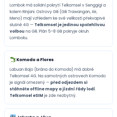
Lombok má solidní pokrytí Telkomsel v Senggigi a
kolem Rinjani. Ostrovy Gili (Gili Trawangan, Air,
Meno) mají vzhledem ke své velikosti překvapivě
slušné 4G —
Telkomsel je jedinou spolehlivou
volbou
na Gili. Plán 5–8 GB pokryje okruh
Lomboku.
Komodo a Flores
Labuan Bajo (brána do Komoda) má dobré
Telkomsel 4G. Na samotných ostrovech Komodo
je signál omezený —
před odjezdem si
stáhněte offline mapy a jízdní řády lodí
.
Telkomsel eSIM
je zde nezbytný.