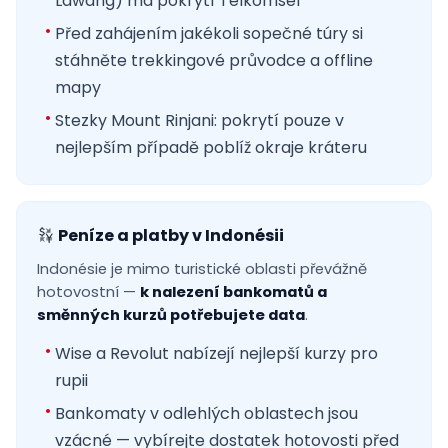
Lawang) má pokrytí Telkomsel
Před zahájením jakékoli sopečné túry si
stáhněte trekkingové průvodce a offline
mapy
Stezky Mount Rinjani: pokrytí pouze v
nejlepším případě poblíž okraje kráteru
Peníze a platby v Indonésii
Indonésie je mimo turistické oblasti převážně
hotovostní —
k nalezení bankomatů a
směnných kurzů potřebujete data
.
Wise a Revolut nabízejí nejlepší kurzy pro
rupii
Bankomaty v odlehlých oblastech jsou
vzácné — vybírejte dostatek hotovosti před