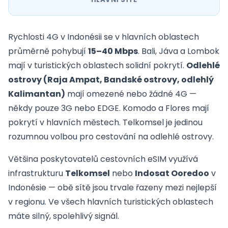
Rychlosti 4G v Indonésii se v hlavních oblastech
průměrně pohybují
15–40 Mbps
. Bali, Jáva a Lombok
mají v turistických oblastech solidní pokrytí.
Odlehlé
ostrovy (Raja Ampat, Bandské ostrovy, odlehlý
Kalimantan)
mají omezené nebo žádné 4G —
někdy pouze 3G nebo EDGE. Komodo a Flores mají
pokrytí v hlavních městech. Telkomsel je jedinou
rozumnou volbou pro cestování na odlehlé ostrovy.
Většina poskytovatelů cestovních eSIM využívá
infrastrukturu
Telkomsel
nebo
Indosat Ooredoo
v
Indonésie — obě sítě jsou trvale řazeny mezi nejlepší
v regionu. Ve všech hlavních turistických oblastech
máte silný, spolehlivý signál.