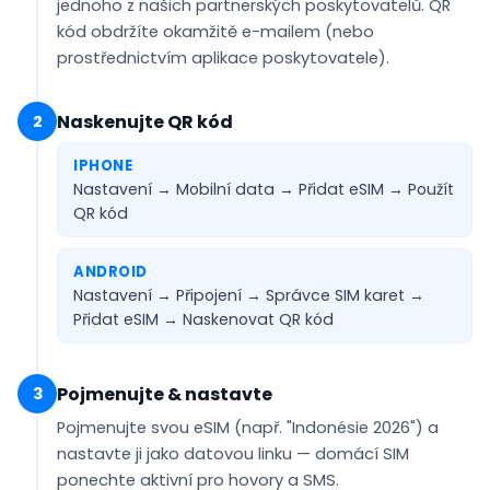
jednoho z našich partnerských poskytovatelů. QR
kód obdržíte
okamžitě e-mailem
(nebo
prostřednictvím aplikace poskytovatele).
Naskenujte QR kód
2
IPHONE
Nastavení → Mobilní data → Přidat eSIM →
Použít
QR kód
ANDROID
Nastavení → Připojení → Správce SIM karet →
Přidat eSIM →
Naskenovat QR kód
Pojmenujte & nastavte
3
Pojmenujte svou eSIM (např.
"Indonésie 2026"
) a
nastavte ji jako
datovou linku
— domácí SIM
ponechte aktivní pro hovory a SMS.