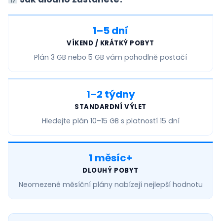
1–5 dní
VÍKEND / KRÁTKÝ POBYT
Plán
3 GB nebo 5 GB
vám pohodlně postačí
1–2 týdny
STANDARDNÍ VÝLET
Hledejte plán
10–15 GB
s platností 15 dní
1 měsíc+
DLOUHÝ POBYT
Neomezené měsíční
plány nabízejí nejlepší hodnotu