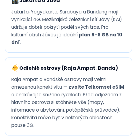
Jakarta a Jáva
Jakarta, Yogyakarta, Surabaya a Bandung mají
vynikající 4G. Mezikrajská železniční síť Jávy (KAI)
udržuje dobré pokrytí podél svých tras. Pro
kulturní okruh Jávou je ideální
plán 5–8 GB na 10
dní
.
Odlehlé ostrovy (Raja Ampat, Banda)
Raja Ampat a Bandské ostrovy mají velmi
omezenou konektivitu —
zvolte Telkomsel eSIM
a očekávejte snížené rychlosti. Před odjezdem z
hlavního ostrova si stáhněte vše (mapy,
informace o ubytování, potápěčské průvodce).
Konektivita může být v některých oblastech
pouze 3G.