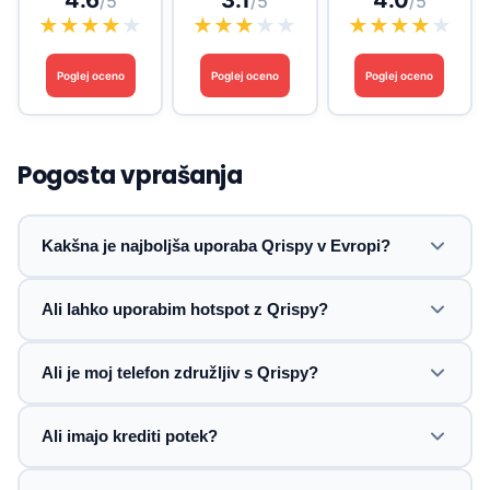
4.6
3.1
4.0
/5
/5
/5
★
★
★
★
★
★
★
★
★
★
★
★
★
★
★
Poglej oceno
Poglej oceno
Poglej oceno
Pogosta vprašanja
Kakšna je najboljša uporaba Qrispy v Evropi?
Ali lahko uporabim hotspot z Qrispy?
Ali je moj telefon združljiv s Qrispy?
Ali imajo krediti potek?