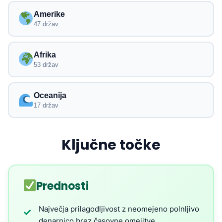
Amerike
47 držav
Afrika
53 držav
Oceanija
17 držav
Ključne točke
Prednosti
Največja prilagodljivost z neomejeno polnljivo
✓
denarnico brez časovne omejitve.