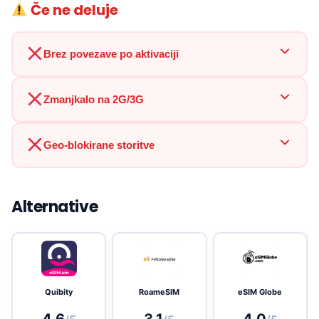
Če ne deluje
Brez povezave po aktivaciji
Zmanjkalo na 2G/3G
Geo-blokirane storitve
Alternative
Quibity
RoameSIM
eSIM Globe