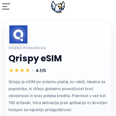
OCENA PONUDNIKA
Qrispy eSIM
★
★
★
★
★
4.1/5
Qrispy je eSIM po sistemu plačaj, ko rabiš, idealna za
popotnike, ki iščejo globalno povezljivost brez
obveznosti in brez poteka kredita. Pokritost v več kot
190 državah, hitra aktivacija prek aplikacije in dovoljen
hotspot za največjo prilagodljivost.