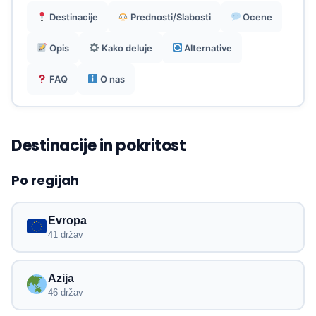
Destinacije
Prednosti/Slabosti
Ocene
Opis
Kako deluje
Alternative
FAQ
O nas
Destinacije in pokritost
Po regijah
Evropa
41 držav
Azija
46 držav