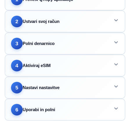
2
Ustvari svoj račun
3
Polni denarnico
4
Aktiviraj eSIM
5
Nastavi nastavitve
6
Uporabi in polni