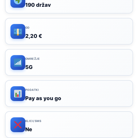
190 držav
OD
2,20 €
OMREŽJE
5G
PODATKI
Pay as you go
KLICI/SMS
Ne