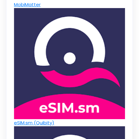
MobiMatter
eSIM.sm (Quibity)