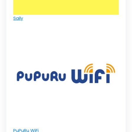
Saily
PuPuRu WiFi