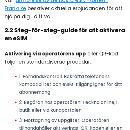
Vår
jämförelse av de bästa eSIM-korten i
Frankrike
beskriver aktuella erbjudanden för att
hjälpa dig i ditt val.
2.2 Steg-för-steg-guide för att aktivera
en eSIM
Aktivering via operatörens app
eller QR-kod
följer en standardiserad procedur:
1.
Förhandskontroll
: Bekräfta telefonens
kompatibilitet och eSIM-tillgänglighet för ditt
abonnemang
2.
Begäran hos operatören
: Teckna online, i
butik eller via kundportalen
3.
Mottagning av uppgifter
: Operatören
tillhandahåller
aktiverings-QR-koden
eller en