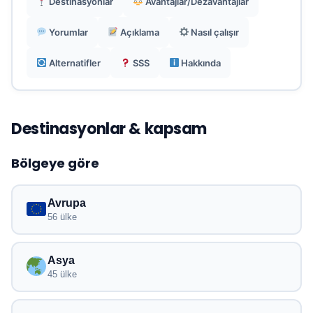
Destinasyonlar
Avantajlar/Dezavantajlar
Yorumlar
Açıklama
Nasıl çalışır
Fiziksel SIM kartınızda uygulamalar ile
arama/SMS için çift SIM desteklenir.
Alternatifler
SSS
Hakkında
Destinasyonlar & kapsam
Bölgeye göre
Avrupa
56 ülke
Asya
45 ülke