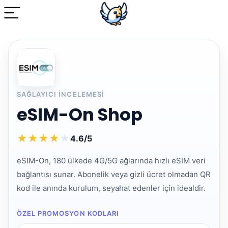
SAĞLAYICI INCELEMESI
eSIM-On Shop
★
★
★
★
★
4.6/5
eSIM-On, 180 ülkede 4G/5G ağlarında hızlı eSIM veri
bağlantısı sunar. Abonelik veya gizli ücret olmadan QR
kod ile anında kurulum, seyahat edenler için idealdir.
ÖZEL PROMOSYON KODLARI