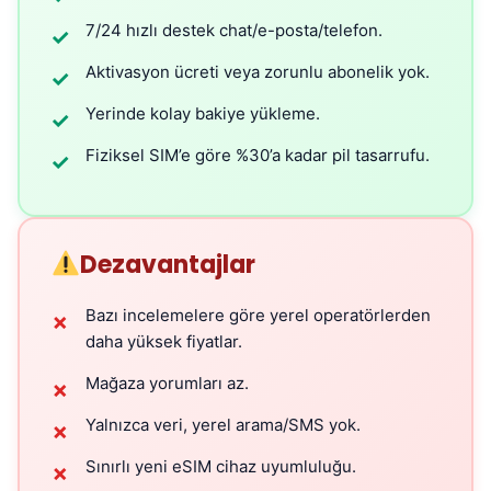
7/24 hızlı destek chat/e-posta/telefon.
✓
Aktivasyon ücreti veya zorunlu abonelik yok.
✓
Yerinde kolay bakiye yükleme.
✓
Fiziksel SIM’e göre %30’a kadar pil tasarrufu.
✓
Dezavantajlar
Bazı incelemelere göre yerel operatörlerden
✗
daha yüksek fiyatlar.
Mağaza yorumları az.
✗
Yalnızca veri, yerel arama/SMS yok.
✗
Sınırlı yeni eSIM cihaz uyumluluğu.
✗