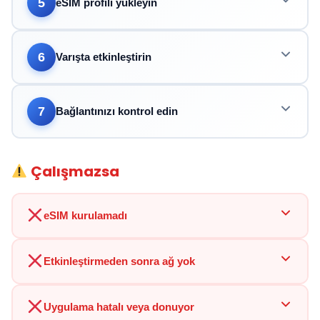
5
eSIM profili yükleyin
6
Varışta etkinleştirin
7
Bağlantınızı kontrol edin
Çalışmazsa
eSIM kurulamadı
Etkinleştirmeden sonra ağ yok
Uygulama hatalı veya donuyor