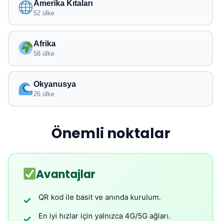
Amerika Kıtaları
52 ülke
Afrika
58 ülke
Okyanusya
26 ülke
Önemli noktalar
Avantajlar
QR kod ile basit ve anında kurulum.
✓
En iyi hızlar için yalnızca 4G/5G ağları.
✓