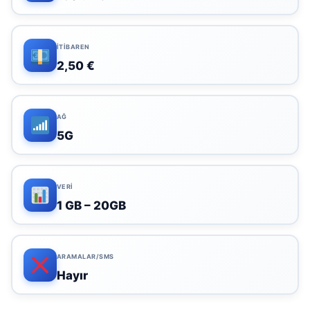
İTIBAREN
2,50 €
AĞ
5G
VERI
1 GB – 20GB
ARAMALAR/SMS
Hayır