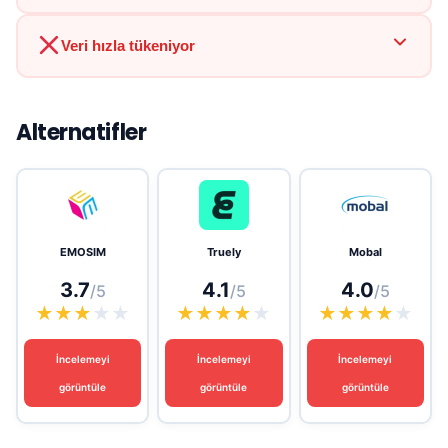
Veri hızla tükeniyor
Alternatifler
EMOSIM
Truely
Mobal
3.7
4.1
4.0
/5
/5
/5
★
★
★
★
★
★
★
★
★
★
★
★
★
★
★
İncelemeyi
İncelemeyi
İncelemeyi
görüntüle
görüntüle
görüntüle