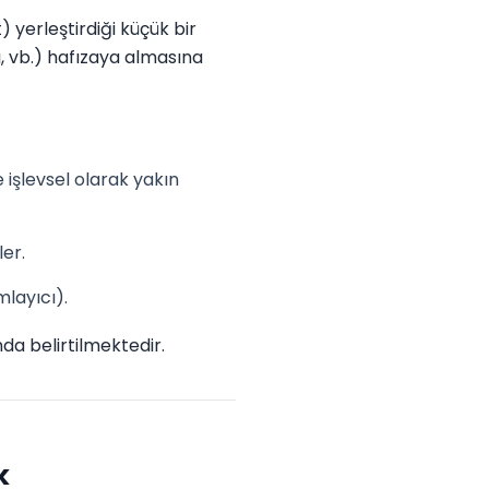
t) yerleştirdiği küçük bir
cı, vb.) hafızaya almasına
e işlevsel olarak yakın
ler.
layıcı).
nda belirtilmektedir.
k