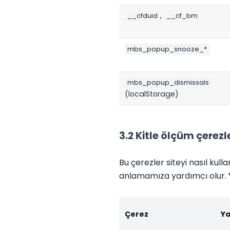
,
__cfduid
__cf_bm
mbs_popup_snooze_*
mbs_popup_dismissals
(localStorage)
3.2 Kitle ölçüm çerezl
Bu çerezler siteyi nasıl kulla
anlamamıza yardımcı olur.
Çerez
Ya