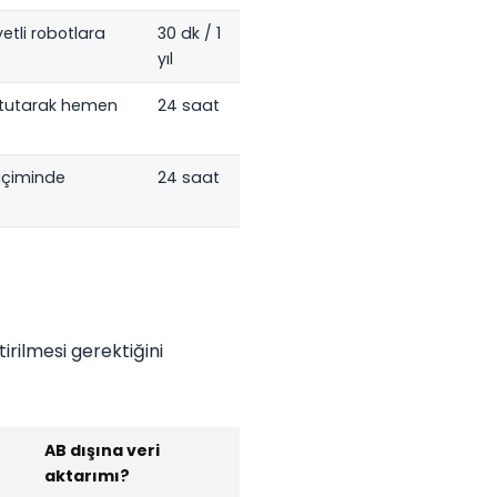
etli robotlara
30 dk / 1
yıl
a tutarak hemen
24 saat
içiminde
24 saat
ştirilmesi gerektiğini
AB dışına veri
aktarımı?