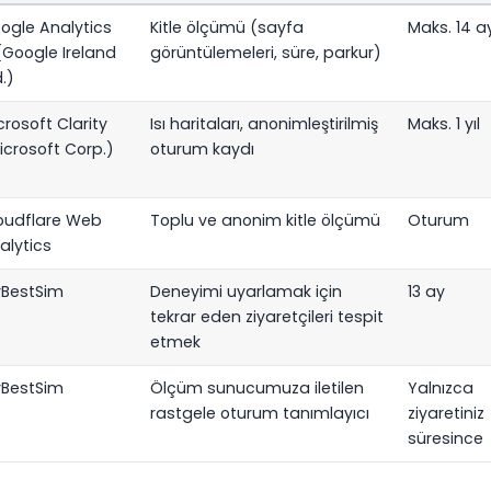
ogle Analytics
Kitle ölçümü (sayfa
Maks. 14 a
(Google Ireland
görüntülemeleri, süre, parkur)
.)
crosoft Clarity
Isı haritaları, anonimleştirilmiş
Maks. 1 yıl
icrosoft Corp.)
oturum kaydı
oudflare Web
Toplu ve anonim kitle ölçümü
Oturum
alytics
BestSim
Deneyimi uyarlamak için
13 ay
tekrar eden ziyaretçileri tespit
etmek
BestSim
Ölçüm sunucumuza iletilen
Yalnızca
rastgele oturum tanımlayıcı
ziyaretiniz
süresince