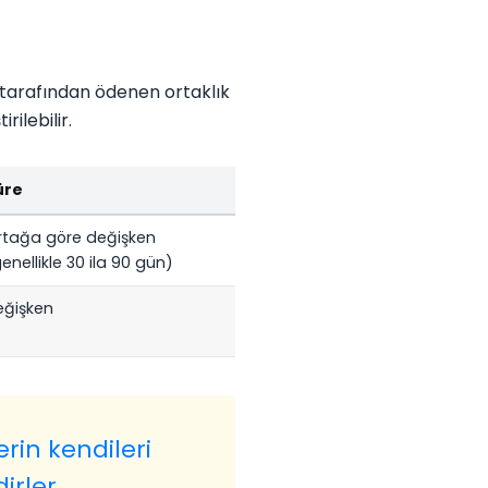
ı tarafından ödenen ortaklık
ilebilir.
üre
rtağa göre değişken
enellikle 30 ila 90 gün)
eğişken
erin kendileri
irler.