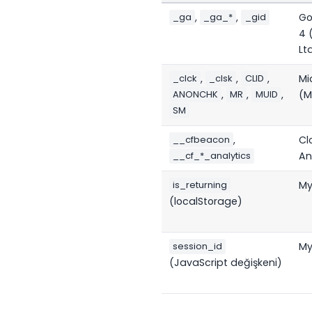
,
,
Go
_ga
_ga_*
_gid
4 
Ltd
,
,
,
Mi
_clck
_clsk
CLID
,
,
,
(M
ANONCHK
MR
MUID
SM
,
Cl
__cfbeacon
An
__cf_*_analytics
My
is_returning
(localStorage)
My
session_id
(JavaScript değişkeni)