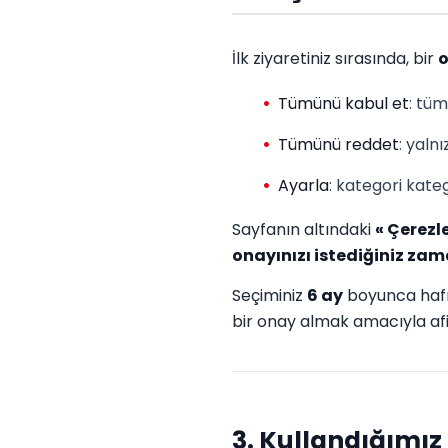
İlk ziyaretiniz sırasında, bir
o
Tümünü kabul et
: tüm
Tümünü reddet
: yalnı
Ayarla
: kategori kate
Sayfanın altındaki
« Çerezl
onayınızı istediğiniz zama
Seçiminiz
6 ay
boyunca hafız
bir onay almak amacıyla afi
3. Kullandığımız