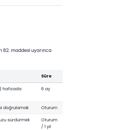
nun 82. maddesi uyarınca
Süre
e) hafızada
6 ay
ğini doğrulamak
Oturum
nuzu sürdürmek
Oturum
/ 1 yıl