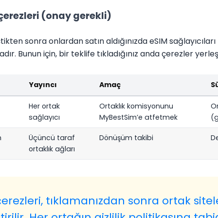
çerezleri (onay gerekli)
çtikten sonra onlardan satın aldığınızda eSIM sağlayıcılar
 Bunun için, bir teklife tıkladığınız anda çerezler yerleştir
Yayıncı
Amaç
S
Her ortak
Ortaklık komisyonunu
O
sağlayıcı
MyBestSim’e atfetmek
(g
n
Üçüncü taraf
Dönüşüm takibi
D
ortaklık ağları
erezleri, tıklamanızdan sonra ortak sitel
rilir. Her ortağın gizlilik politikasına tabid