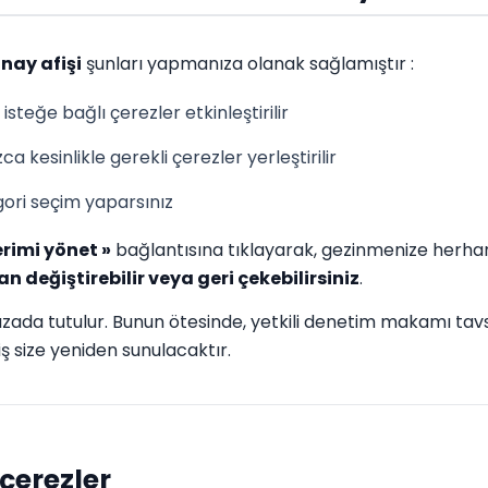
nay afişi
şunları yapmanıza olanak sağlamıştır :
 isteğe bağlı çerezler etkinleştirilir
zca kesinlikle gerekli çerezler yerleştirilir
gori seçim yaparsınız
erimi yönet »
bağlantısına tıklayarak, gezinmenize herhang
n değiştirebilir veya geri çekebilirsiniz
.
ada tutulur. Bunun ötesinde, yetkili denetim makamı tavs
ş size yeniden sunulacaktır.
 çerezler