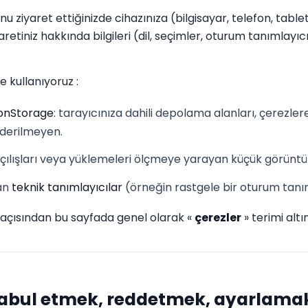
onu ziyaret ettiğinizde cihazınıza (bilgisayar, telefon, table
aretiniz hakkında bilgileri (dil, seçimler, oturum tanımlayı
e kullanıyoruz :
ionStorage
: tarayıcınıza dahili depolama alanları, çerezler
nderilmeyen.
açılışları veya yüklemeleri ölçmeye yarayan küçük görüntü
lan
teknik tanımlayıcılar
(örneğin rastgele bir oturum tanım
k açısından bu sayfada genel olarak «
çerezler
» terimi altı
 kabul etmek, reddetmek, ayarlama