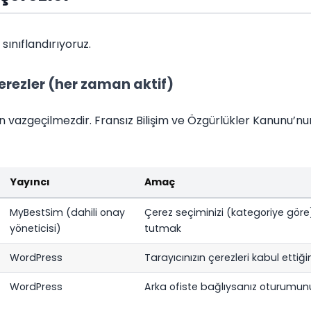
sınıflandırıyoruz.
 çerezler (her zaman aktif)
 için vazgeçilmezdir. Fransız Bilişim ve Özgürlükler Kanunu’
Yayıncı
Amaç
MyBestSim (dahili onay
Çerez seçiminizi (kategoriye gör
yöneticisi)
tutmak
WordPress
Tarayıcınızın çerezleri kabul etti
WordPress
Arka ofiste bağlıysanız oturumu