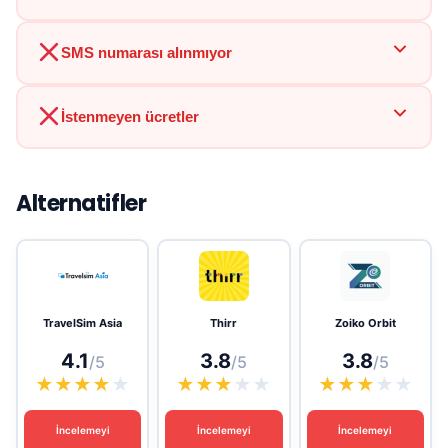
SMS numarası alınmıyor
İstenmeyen ücretler
Alternatifler
TravelSim Asia
Thirr
Zoiko Orbit
4.1
3.8
3.8
/5
/5
/5
★
★
★
★
★
★
★
★
★
★
★
★
★
★
★
İncelemeyi
İncelemeyi
İncelemeyi