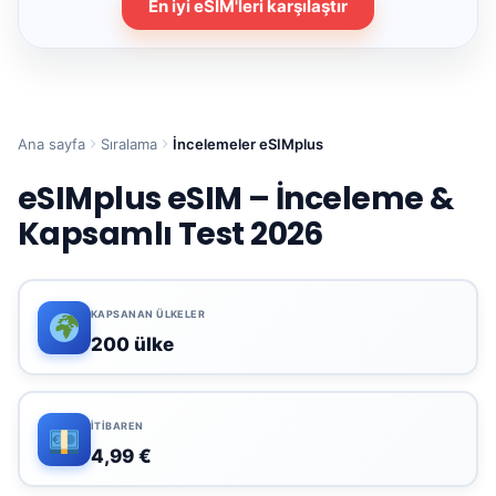
En iyi eSIM'leri karşılaştır
Ana sayfa
Sıralama
İncelemeler eSIMplus
eSIMplus eSIM – İnceleme &
Kapsamlı Test 2026
KAPSANAN ÜLKELER
200 ülke
İTIBAREN
4,99 €