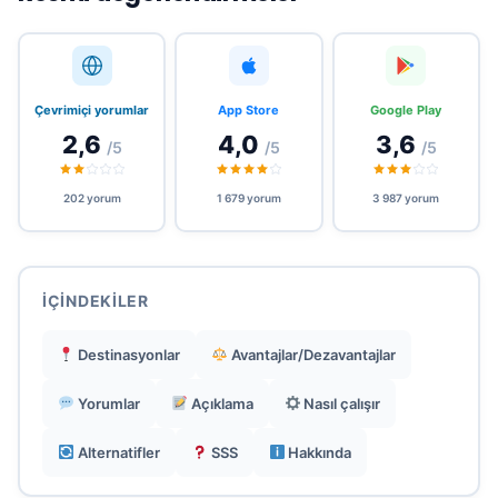
QR kodu/uygulama ile çok kolay aktivasyon,
esnek kullandıkça öde.
Çevrimiçi yorumlar
App Store
Google Play
2,6
4,0
3,6
/5
/5
/5
SMS/arama/doğrulamalar için numaralar, ekstra
cihaz olmadan ikinci hat.
202 yorum
1 679 yorum
3 987 yorum
7/24 çok dilli destek, kripto ve kartla ödeme
dahil.
İÇINDEKILER
1GB-sınırsız veri planları, 365 güne kadar esnek
Destinasyonlar
Avantajlar/Dezavantajlar
süreler.
Yorumlar
Açıklama
Nasıl çalışır
Alternatifler
SSS
Hakkında