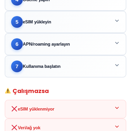
5
eSIM yükleyin
6
APN/roaming ayarlayın
7
Kullanıma başlatın
Çalışmazsa
eSIM yüklenmiyor
Veri/ağ yok