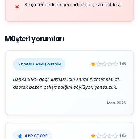
Sıkça reddedilen geri ödemeler, katı politika.
✗
Müşteri yorumları
“
1/5
✓ DOĞRULANMIŞ GEZGIN
Banka SMS doğrulaması için sahte hizmet satıldı,
destek bazen çalışmadığını söylüyor, şanssızlık.
Mart 2026
“
1/5
APP STORE