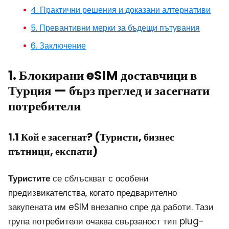
4. Практични решения и доказани алтернативи
5. Превантивни мерки за бъдещи пътувания
6. Заключение
1. Блокирани eSIM доставчици в
Турция — бърз преглед и засегнати
потребители
1.1 Кой е засегнат? (Туристи, бизнес
пътници, експати)
Туристите
се сблъскват с особени
предизвикателства, когато предварително
закупената им eSIM внезапно спре да работи. Тази
група потребители очаква свързаност тип plug-