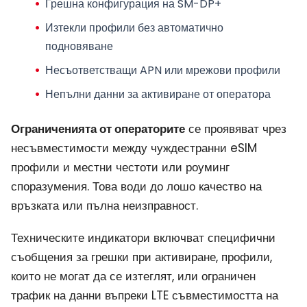
Грешна конфигурация на SM-DP+
Изтекли профили без автоматично
подновяване
Несъответстващи APN или мрежови профили
Непълни данни за активиране от оператора
Ограниченията от операторите
се проявяват чрез
несъвместимости между чуждестранни eSIM
профили и местни честоти или роуминг
споразумения. Това води до лошо качество на
връзката или пълна неизправност.
Техническите индикатори включват специфични
съобщения за грешки при активиране, профили,
които не могат да се изтеглят, или ограничен
трафик на данни въпреки LTE съвместимостта на