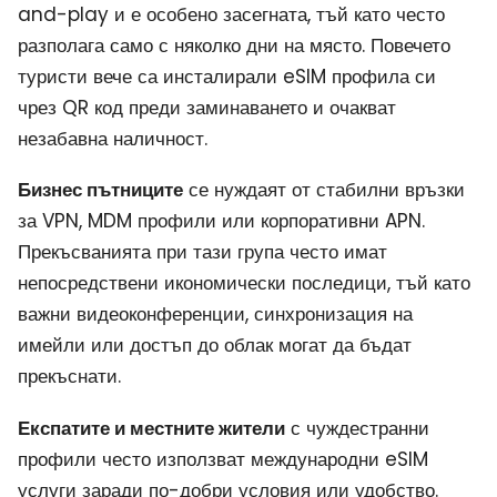
and-play и е особено засегната, тъй като често
разполага само с няколко дни на място. Повечето
туристи вече са инсталирали eSIM профила си
чрез QR код преди заминаването и очакват
незабавна наличност.
Бизнес пътниците
се нуждаят от стабилни връзки
за VPN, MDM профили или корпоративни APN.
Прекъсванията при тази група често имат
непосредствени икономически последици, тъй като
важни видеоконференции, синхронизация на
имейли или достъп до облак могат да бъдат
прекъснати.
Експатите и местните жители
с чуждестранни
профили често използват международни eSIM
услуги заради по-добри условия или удобство.