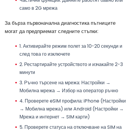
Частични функции
: Данните работят бавно или
само в 2G мрежа
За бърза първоначална диагностика пътниците
могат да предприемат следните стъпки:
1. Активирайте
режим полет
за 10-20 секунди и
след това го изключете
2.
Рестартирайте устройството
и изчакайте 2-3
минути
3.
Ръчно търсене на мрежа
: Настройки →
Мобилна мрежа → Избор на оператор ръчно
4.
Проверете eSIM профила
: iPhone (Настройки
→ Мобилна мрежа) или Android (Настройки →
Мрежа и интернет → SIM карти)
5. Проверете
статуса на отключване на SIM
на