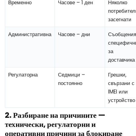
Временно
Часове – 1 ден
Няколко
потребител
засегнати
Административна
Часове – дни
Съобщени
специфичн
за
доставчика
Регулаторна
Седмици –
Грешки,
постоянно
свързани с
IMEI или
устройство
2. Разбиране на причините —
технически, регулаторни и
оперативни причини за блокиране