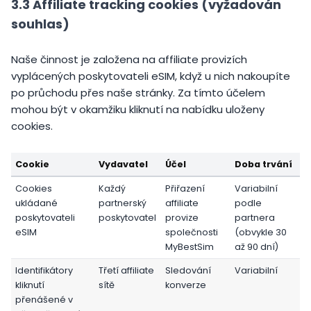
3.3 Affiliate tracking cookies (vyžadován
souhlas)
Naše činnost je založena na affiliate provizích
vyplácených poskytovateli eSIM, když u nich nakoupíte
po průchodu přes naše stránky. Za tímto účelem
mohou být v okamžiku kliknutí na nabídku uloženy
cookies.
Cookie
Vydavatel
Účel
Doba trvání
Cookies
Každý
Přiřazení
Variabilní
ukládané
partnerský
affiliate
podle
poskytovateli
poskytovatel
provize
partnera
eSIM
společnosti
(obvykle 30
MyBestSim
až 90 dní)
Identifikátory
Třetí affiliate
Sledování
Variabilní
kliknutí
sítě
konverze
přenášené v