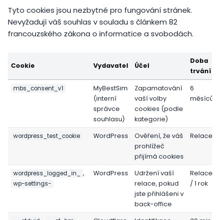
Tyto cookies jsou nezbytné pro fungování stránek.
Nevyžadují váš souhlas v souladu s článkem 82
francouzského zákona o informatice a svobodách.
Doba
Cookie
Vydavatel
Účel
trvání
MyBestSim
Zapamatování
6
mbs_consent_v1
(interní
vaší volby
měsíců
správce
cookies (podle
souhlasu)
kategorie)
WordPress
Ověření, že váš
Relace
wordpress_test_cookie
prohlížeč
přijímá cookies
,
WordPress
Udržení vaší
Relace
wordpress_logged_in_
relace, pokud
/ 1 rok
wp-settings-
jste přihlášeni v
back-office