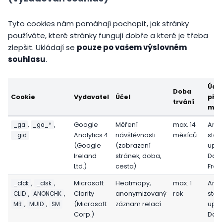
Tyto cookies nám pomáhají pochopit, jak stránky
používáte, které stránky fungují dobře a které je třeba
zlepšit. Ukládají se
pouze po vašem výslovném
souhlasu
.
Úda
Doba
Cookie
Vydavatel
Účel
pře
trvání
mim
,
,
Google
Měření
max. 14
Ano
_ga
_ga_*
Analytics 4
návštěvnosti
měsíců
stát
_gid
(Google
(zobrazení
upr
Ireland
stránek, doba,
Data
Ltd.)
cesta)
Fra
,
,
Microsoft
Heatmapy,
max. 1
Ano
_clck
_clsk
,
,
Clarity
anonymizovaný
rok
stát
CLID
ANONCHK
,
,
(Microsoft
záznam relací
upr
MR
MUID
SM
Corp.)
Data