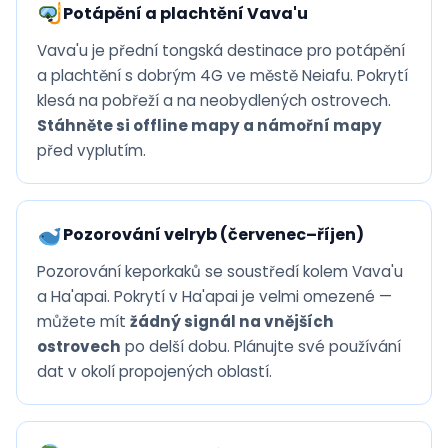
Potápění a plachtění Vava'u
Vava'u je přední tongská destinace pro potápění
a plachtění s dobrým 4G ve městě Neiafu. Pokrytí
klesá na pobřeží a na neobydlených ostrovech.
Stáhněte si offline mapy a námořní mapy
před vyplutím.
Pozorování velryb (červenec–říjen)
Pozorování keporkaků se soustředí kolem Vava'u
a Ha'apai. Pokrytí v Ha'apai je velmi omezené —
můžete mít
žádný signál na vnějších
ostrovech
po delší dobu. Plánujte své používání
dat v okolí propojených oblastí.