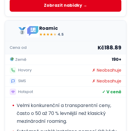
Zobrazit nabídky →
Roamic
★
★
★
★
★
4.5
Kč188.89
Cena od
190+
Země
✗ Neobsahuje
Hovory
✗ Neobsahuje
SMS
✓ V ceně
Hotspot
Velmi konkurenční a transparentní ceny,
často o 50 až 70 % levnější než klasický
mezinárodní roaming.