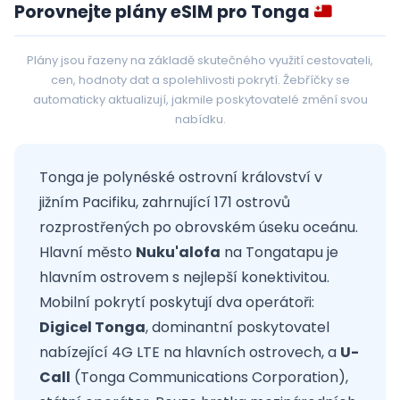
Porovnejte plány eSIM pro Tonga
Plány jsou řazeny na základě skutečného využití cestovateli,
cen, hodnoty dat a spolehlivosti pokrytí. Žebříčky se
automaticky aktualizují, jakmile poskytovatelé změní svou
nabídku.
Tonga je polynéské ostrovní království v
jižním Pacifiku, zahrnující 171 ostrovů
rozprostřených po obrovském úseku oceánu.
Hlavní město
Nuku'alofa
na Tongatapu je
hlavním ostrovem s nejlepší konektivitou.
Mobilní pokrytí poskytují dva operátoři:
Digicel Tonga
, dominantní poskytovatel
nabízející 4G LTE na hlavních ostrovech, a
U-
Call
(Tonga Communications Corporation),