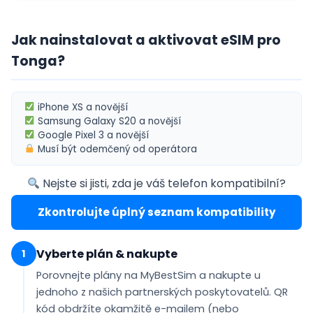
Jak nainstalovat a aktivovat eSIM pro
Tonga?
iPhone XS
a novější
Samsung Galaxy S20
a novější
Google Pixel 3
a novější
Musí být
odemčený od operátora
Nejste si jisti, zda je váš telefon kompatibilní?
Zkontrolujte úplný seznam kompatibility
Vyberte plán & nakupte
1
Porovnejte plány na MyBestSim a nakupte u
jednoho z našich partnerských poskytovatelů. QR
kód obdržíte
okamžitě e-mailem
(nebo