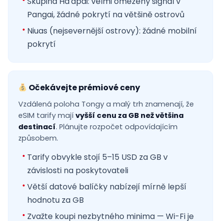
Skupina Ha'apai: velmi omezený signál v
Pangai, žádné pokrytí na většině ostrovů
Niuas (nejsevernější ostrovy): žádné mobilní
pokrytí
Očekávejte prémiové ceny
Vzdálená poloha Tongy a malý trh znamenají, že
eSIM tarify mají
vyšší cenu za GB než většina
destinací
. Plánujte rozpočet odpovídajícím
způsobem.
Tarify obvykle stojí 5–15 USD za GB v
závislosti na poskytovateli
Větší datové balíčky nabízejí mírně lepší
hodnotu za GB
Zvažte koupi nezbytného minima — Wi-Fi je