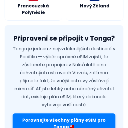
Francouzská
Nový Zéland
Polynésie
Připraveni se připojit v Tonga?
Tonga je jednou z nejvzdálenějších destinací v
Pacifiku — výběr správné eSIM zajistí, že
zůstanete propojeni v Nuku'alofě a na
úchvatných ostrovech Vava'u, zatímco
přijmete fakt, že vnější ostrovy zůstávají
mimo síť. Ať jste lehký nebo náročný uživatel
dat, existuje plán eSIM, který dokonale
vyhovuje vaší cestě.
Porovnejte všechny plány eSIM pro
Tonga