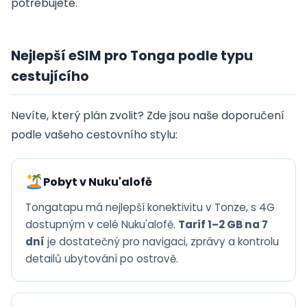
potřebujete.
Nejlepší eSIM pro Tonga podle typu
cestujícího
Nevíte, který plán zvolit? Zde jsou naše doporučení
podle vašeho cestovního stylu:
Pobyt v Nuku'alofě
Tongatapu má nejlepší konektivitu v Tonze, s 4G
dostupným v celé Nuku'alofě.
Tarif 1–2 GB na 7
dní
je dostatečný pro navigaci, zprávy a kontrolu
detailů ubytování po ostrově.