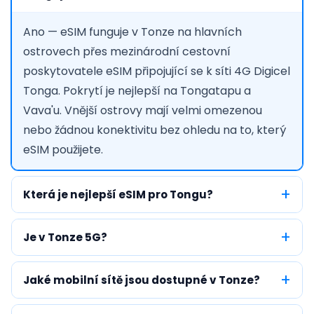
Ano — eSIM funguje v Tonze na hlavních
ostrovech přes mezinárodní cestovní
poskytovatele eSIM připojující se k síti 4G Digicel
Tonga. Pokrytí je nejlepší na Tongatapu a
Vava'u. Vnější ostrovy mají velmi omezenou
nebo žádnou konektivitu bez ohledu na to, který
eSIM použijete.
Která je nejlepší eSIM pro Tongu?
Je v Tonze 5G?
Jaké mobilní sítě jsou dostupné v Tonze?