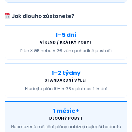
Jak dlouho zůstanete?
1–5 dní
VÍKEND / KRÁTKÝ POBYT
Plán
3 GB nebo 5 GB
vám pohodlně postačí
1–2 týdny
STANDARDNÍ VÝLET
Hledejte plán
10–15 GB
s platností 15 dní
1 měsíc+
DLOUHÝ POBYT
Neomezené měsíční
plány nabízejí nejlepší hodnotu