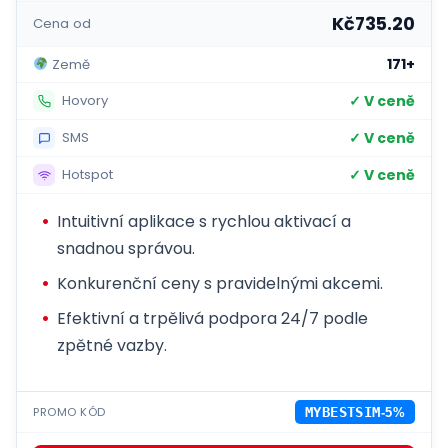
Kč735.20
Cena od
171+
Země
✓ V ceně
Hovory
✓ V ceně
SMS
✓ V ceně
Hotspot
Intuitivní aplikace s rychlou aktivací a
snadnou správou.
Konkurenční ceny s pravidelnými akcemi.
Efektivní a trpělivá podpora 24/7 podle
zpětné vazby.
PROMO KÓD
MYBESTSIM
-5%