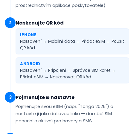
prostřednictvím aplikace poskytovatele).
Naskenujte QR kód
2
IPHONE
Nastavení → Mobilní data → Přidat eSIM →
Použít
QR kód
ANDROID
Nastavení → Připojení → Správce SIM karet →
Přidat eSIM →
Naskenovat QR kód
Pojmenujte & nastavte
3
Pojmenujte svou eSIM (např.
"Tonga 2026"
) a
nastavte ji jako
datovou linku
— domácí SIM
ponechte aktivní pro hovory a SMS.