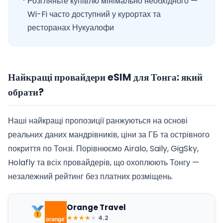
Розгляньте купівлю мінімально необхідного —
Wi-Fi часто доступний у курортах та
ресторанах Нукуалофи
Найкращі провайдери eSIM для Тонга: який
обрати?
Наші найкращі пропозиції ранжуються на основі
реальних даних мандрівників, ціни за ГБ та острівного
покриття по Тонзі. Порівнюємо Airalo, Saily, GigSky,
Holafly та всіх провайдерів, що охоплюють Тонгу —
незалежний рейтинг без платних розміщень.
Orange Travel
★
★
★
★
★
4.2