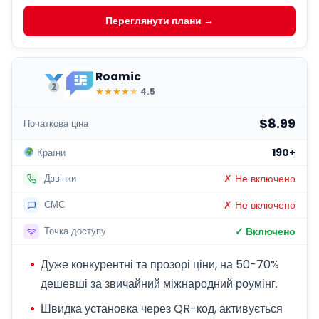
Переглянути плани →
Roamic
★
★
★
★
★
4.5
$8.99
Початкова ціна
190+
Країни
✗ Не включено
Дзвінки
✗ Не включено
СМС
✓ Включено
Точка доступу
Дуже конкурентні та прозорі ціни, на 50-70%
дешевші за звичайний міжнародний роумінг.
Швидка установка через QR-код, активується