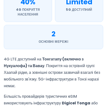
40%
Limited
4G ПОКРИТТЯ
5G ДОСТУПНИЙ
НАСЕЛЕННЯ
2
ОСНОВНІ МЕРЕЖІ
4G LTE доступний на
Тонгатапу (включно з
Нукуалофа) та Вавау
. Покриття на острівній групі
Хаапай рідке, а зовнішні острови зазвичай взагалі без
мобільного зв'язку. 5G-інфраструктури в Тонзі наразі
немає.
Більшість провайдерів туристичних eSIM
використовують інфраструктуру
Digicel Tonga
або