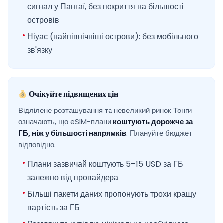
сигнал у Пангаї, без покриття на більшості
островів
Ніуас (найпівнічніші острови): без мобільного
зв'язку
Очікуйте підвищених цін
Відлілене розташування та невеликий ринок Тонги
означають, що eSIM-плани
коштують дорожче за
ГБ, ніж у більшості напрямків
. Плануйте бюджет
відповідно.
Плани зазвичай коштують 5–15 USD за ГБ
залежно від провайдера
Більші пакети даних пропонують трохи кращу
вартість за ГБ