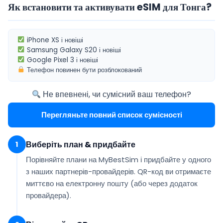
Як встановити та активувати eSIM для Тонга?
iPhone XS
і новіші
Samsung Galaxy S20
і новіші
Google Pixel 3
і новіші
Телефон повинен бути
розблокований
Не впевнені, чи сумісний ваш телефон?
Перегляньте повний список сумісності
Виберіть план & придбайте
1
Порівняйте плани на MyBestSim і придбайте у одного
з наших партнерів-провайдерів. QR-код ви отримаєте
миттєво на електронну пошту
(або через додаток
провайдера).