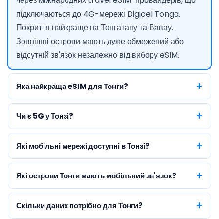
через міжнародних travel eSIM-провайдерів, що
підключаються до 4G-мережі Digicel Tonga.
Покриття найкраще на Тонгатапу та Вавау.
Зовнішні острови мають дуже обмежений або
відсутній зв'язок незалежно від вибору eSIM.
Яка найкраща eSIM для Тонги?
Чи є 5G у Тонзі?
Які мобільні мережі доступні в Тонзі?
Які острови Тонги мають мобільний зв'язок?
Скільки даних потрібно для Тонги?