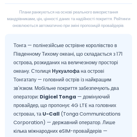
Плани ранжуються на основі реального використання
мандрівниками, цін, цінності даних та надійності покриття. Рейтинги
оновлюються автоматично при зміні пропозицій провайдерів.
Тонга — полінезійське острівне королівство в
Південному Тихому океані, що складається з 171
острова, розкиданих на величезному просторі
океану. Столиця
Нукуалофа
на острові
Тонгатапу — головний острів із найкращим
зв'язком. Мобільне покриття забезпечують два
оператори:
Digicel Tonga
— домінуючий
провайдер, що пропонує 4G LTE на головних
островах, та
U-Call
(Tonga Communications
Corporation) — державний оператор. Лише
кілька міжнародних eSIM-провайдерів —