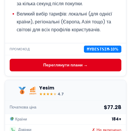
за кілька секунд після покупки.
Великий вибір тарифів: локальні (для однієї
країни), регіональні (Європа, Азія тощо) та
світові для всіх профілів користувачів.
ПРОМОКОД
MYBESTSIM
-10%
Переглянути плани →
Yesim
★
★
★
★
★
4.7
$77.28
Початкова ціна
184+
Країни
✗ Не включено
Дзвінки