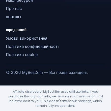
Наші ресурси
Про нас
контакт
юридичний
Умови використання
Політика конфіденційності
Політика cookie
© 2026 MyBestSim — Всі права захищені.
Affiliate disclosure: MyBestSim uses affiliate links. If you
purchase through our links, we may earn a commission — at
no extra cost to you. This doesn't affect our rankings, which
remain fully independent.