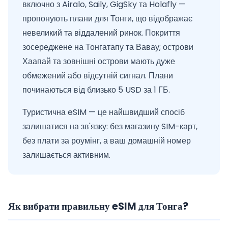
включно з Airalo, Saily, GigSky та Holafly —
пропонують плани для Тонги, що відображає
невеликий та віддалений ринок. Покриття
зосереджене на Тонгатапу та Вавау; острови
Хаапай та зовнішні острови мають дуже
обмежений або відсутній сигнал. Плани
починаються від близько 5 USD за 1 ГБ.
Туристична eSIM — це найшвидший спосіб
залишатися на зв'язку: без магазину SIM-карт,
без плати за роумінг, а ваш домашній номер
залишається активним.
Як вибрати правильну eSIM для Тонга?