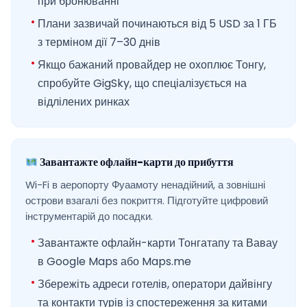
при бронюванні
Плани зазвичай починаються від 5 USD за 1 ГБ
з терміном дії 7–30 днів
Якщо бажаний провайдер не охоплює Тонгу,
спробуйте GigSky, що спеціалізується на
відлілених ринках
Завантажте офлайн-карти до прибуття
Wi-Fi в аеропорту Фуаамоту ненадійний, а зовнішні
острови взагалі без покриття. Підготуйте цифровий
інструментарій до посадки.
Завантажте офлайн-карти Тонгатапу та Вавау
в Google Maps або Maps.me
Збережіть адреси готелів, оператори дайвінгу
та контакти турів із спостереження за китами