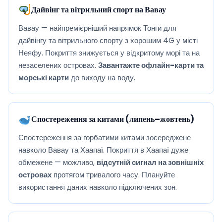
Дайвінг та вітрильний спорт на Вавау
Вавау — найпремієрніший напрямок Тонги для
дайвінгу та вітрильного спорту з хорошим 4G у місті
Неяфу. Покриття знижується у відкритому морі та на
незаселених островах.
Завантажте офлайн-карти та
морські карти
до виходу на воду.
Спостереження за китами (липень–жовтень)
Спостереження за горбатими китами зосереджене
навколо Вавау та Хаапаї. Покриття в Хаапаї дуже
обмежене — можливо,
відсутній сигнал на зовнішніх
островах
протягом тривалого часу. Плануйте
використання даних навколо підключених зон.