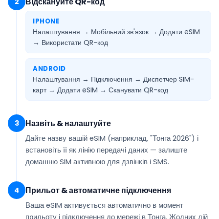
Відскануйте QR-код
2
IPHONE
Налаштування → Мобільний зв'язок → Додати eSIM
→
Використати QR-код
ANDROID
Налаштування → Підключення → Диспетчер SIM-
карт → Додати eSIM →
Сканувати QR-код
Назвіть & налаштуйте
3
Дайте назву вашій eSIM (наприклад,
"Тонга 2026"
) і
встановіть її як
лінію передачі даних
— залиште
домашню SIM активною для дзвінків і SMS.
Прильот & автоматичне підключення
4
Ваша eSIM
активується автоматично
в момент
прильоту і підключення до мережі в Тонга. Жодних дій