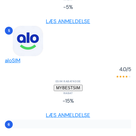
-5%
LÆS ANMELDELSE
5
aloSIM
4.0
/5
★
★
★
★
★
ESIM RABATKODE
MYBESTSIM
RABAT
-15%
LÆS ANMELDELSE
6