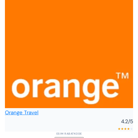
Orange Travel
4.2
/5
★
★
★
★
★
ESIM RABATKODE