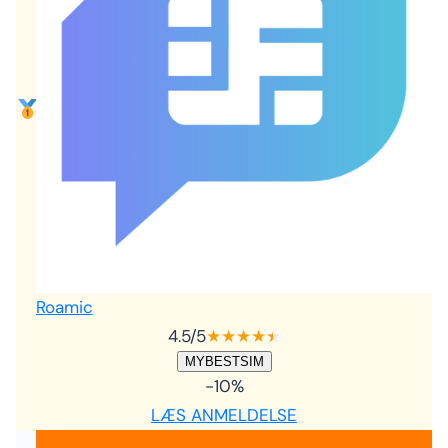
Roamic
4.5
/5
★
★
★
★
★
★
MYBESTSIM
-10%
LÆS ANMELDELSE