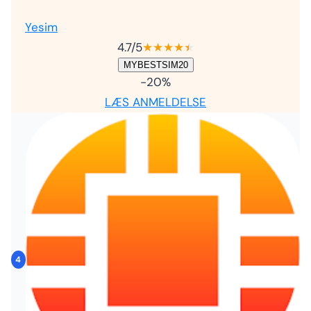
Yesim
4.7
/5
★
★
★
★
★
★
MYBESTSIM20
-20%
LÆS ANMELDELSE
4