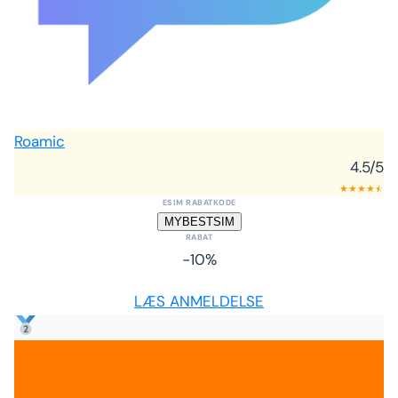
Roamic
4.5
/5
★
★
★
★
★
★
ESIM RABATKODE
MYBESTSIM
RABAT
-10%
LÆS ANMELDELSE