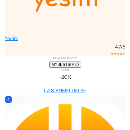
Yesim
4.7
/5
★
★
★
★
★
★
ESIM RABATKODE
MYBESTSIM20
RABAT
-20%
LÆS ANMELDELSE
4