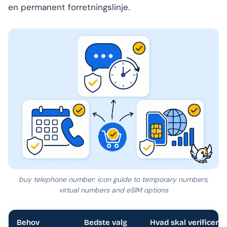
en permanent forretningslinje.
buy telephone number: icon guide to temporary numbers,
virtual numbers and eSIM options
Behov
Bedste valg
Hvad skal verificeres