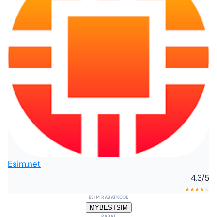
Esim.net
4.3
/5
★
★
★
★
★
ESIM RABATKODE
MYBESTSIM
RABAT