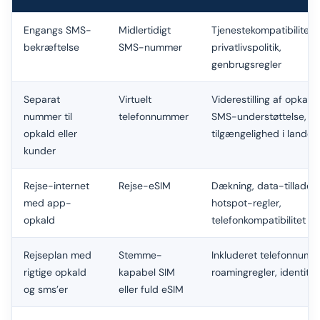
Engangs SMS-
Midlertidigt
Tjenestekompatibilitet,
bekræftelse
SMS-nummer
privatlivspolitik,
genbrugsregler
Separat
Virtuelt
Viderestilling af opkald,
nummer til
telefonnummer
SMS-understøttelse,
opkald eller
tilgængelighed i landet
kunder
Rejse-internet
Rejse-eSIM
Dækning, data-tilladels
med app-
hotspot-regler,
opkald
telefonkompatibilitet
Rejseplan med
Stemme-
Inkluderet telefonnumm
rigtige opkald
kapabel SIM
roamingregler, identite
og sms’er
eller fuld eSIM