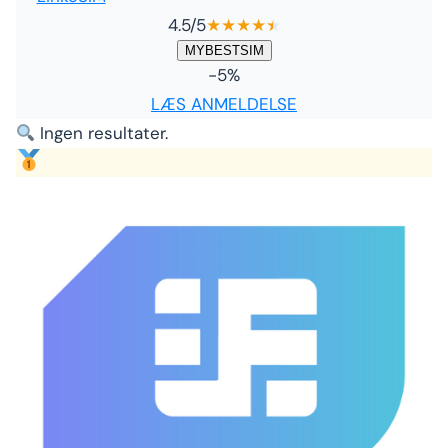
4.5
/5
★
★
★
★
★
★
MYBESTSIM
-5%
LÆS ANMELDELSE
Ingen resultater.