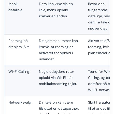
Mobil
Data kan virke via én
Bevar den
datalinje
linje, mens opkald
fungerende
kræver en anden.
datalinje, men a
den fra tale om
nødvendigt.
Roaming på
Dit hjemmenummer kan
Aktiver tale/SM
dit hjem-SIM
kræve, at roaming er
roaming, hvis di
aktiveret for opkald i
plan tillader det
udlandet.
Wi-Fi Calling
Nogle udbydere ruter
Tænd for Wi-Fi
opkald via Wi-Fi, når
Calling, og test
mobiltaleroaming fejler.
derefter på et s
Wi-Fi-netværk.
Netværksvalg
Din telefon kan være
Skift fra automa
tilsluttet en datapartner,
til et andet tilla