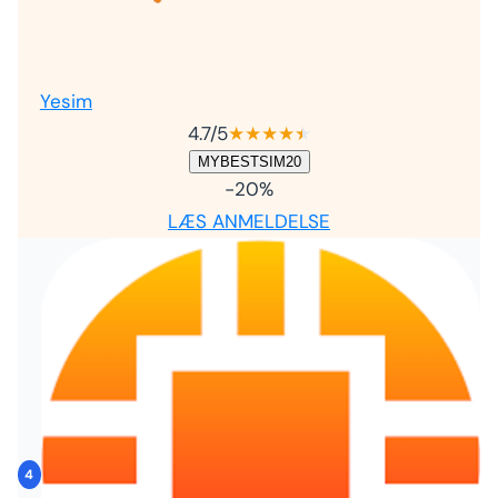
Yesim
4.7
/5
★
★
★
★
★
★
MYBESTSIM20
-20%
LÆS ANMELDELSE
4