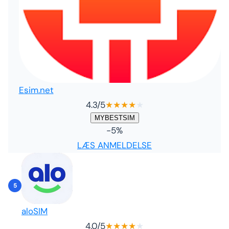
Esim.net
4.3
/5
★
★
★
★
★
MYBESTSIM
-5%
LÆS ANMELDELSE
5
aloSIM
4.0
/5
★
★
★
★
★