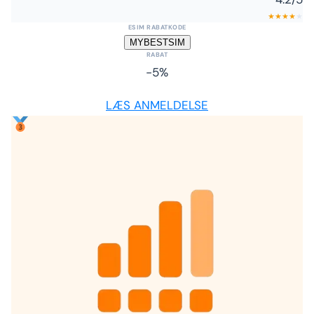
★
★
★
★
★
ESIM RABATKODE
MYBESTSIM
RABAT
-5%
LÆS ANMELDELSE