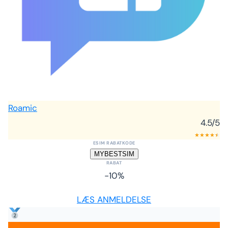
Roamic
4.5
/5
★
★
★
★
★
★
ESIM RABATKODE
MYBESTSIM
RABAT
-10%
LÆS ANMELDELSE