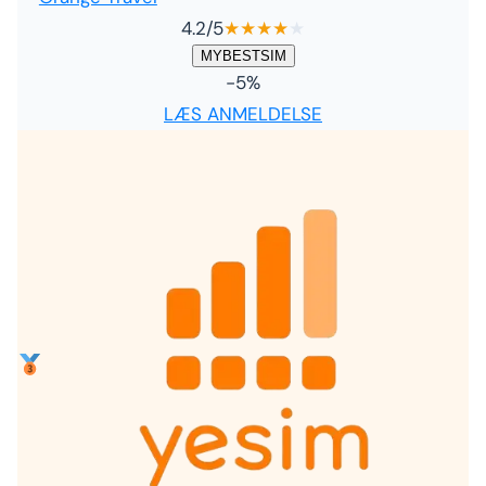
4.2
/5
★
★
★
★
★
MYBESTSIM
-5%
LÆS ANMELDELSE