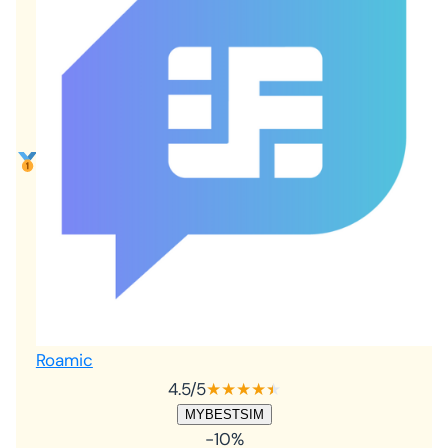
Roamic
4.5
/5
★
★
★
★
★
★
MYBESTSIM
-10%