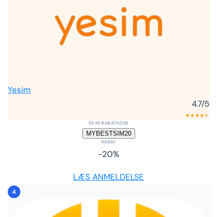
Yesim
4.7
/5
★
★
★
★
★
★
ESIM RABATKODE
MYBESTSIM20
RABAT
-20%
LÆS ANMELDELSE
4