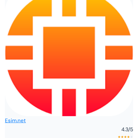
Esim.net
4.3
/5
★
★
★
★
★