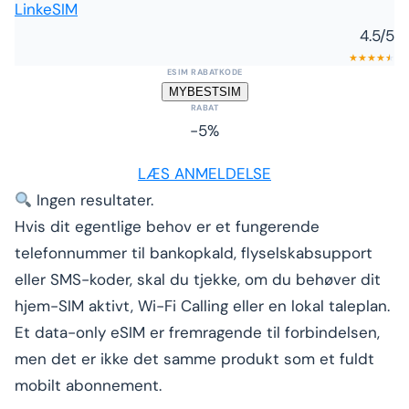
LinkeSIM
4.5
/5
★
★
★
★
★
★
ESIM RABATKODE
MYBESTSIM
RABAT
-5%
LÆS ANMELDELSE
Ingen resultater.
Hvis dit egentlige behov er et fungerende
telefonnummer til bankopkald, flyselskabsupport
eller SMS-koder, skal du tjekke, om du behøver dit
hjem-SIM aktivt, Wi-Fi Calling eller en lokal taleplan.
Et data-only eSIM er fremragende til forbindelsen,
men det er ikke det samme produkt som et fuldt
mobilt abonnement.