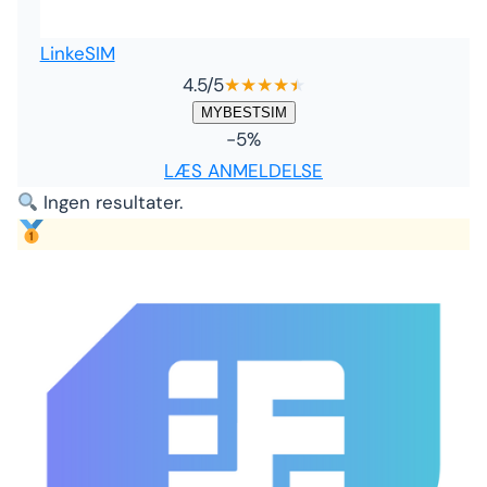
LinkeSIM
4.5
/5
★
★
★
★
★
★
MYBESTSIM
-5%
LÆS ANMELDELSE
Ingen resultater.