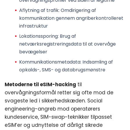
overvågningsprofiler ved siden af legitime
Aflytning af trafik
: Omdirigering af
kommunikation gennem angriberkontrolleret
infrastruktur
Lokationssporing
: Brug af
netværksregistreringsdata til at overvåge
bevægelser
Kommunikationsmetadata
: Indsamling af
opkalds-, SMS- og databrugsmønstre
Metoderne til eSIM-hacking
til
overvågningsformål retter sig ofte mod de
svageste led i sikkerhedskæden. Social
engineering-angreb mod operatørers
kundeservice, SIM-swap-teknikker tilpasset
eSIM’er og udnyttelse af dårligt sikrede