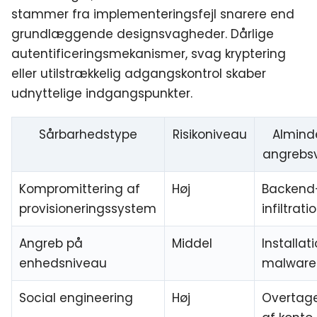
stammer fra implementeringsfejl snarere end
grundlæggende designsvagheder. Dårlige
autentificeringsmekanismer, svag kryptering
eller utilstrækkelig adgangskontrol skaber
udnyttelige indgangspunkter.
Sårbarhedstype
Risikoniveau
Almind
angrebsv
Kompromittering af
Høj
Backend
provisioneringssystem
infiltrati
Angreb på
Middel
Installat
enhedsniveau
malware
Social engineering
Høj
Overtag