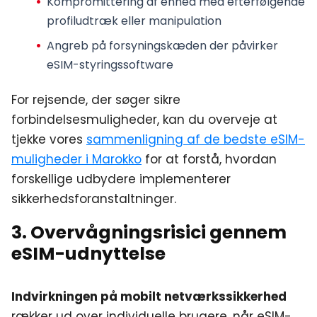
Kompromittering af enhed
med efterfølgende
profiludtræk eller manipulation
Angreb på forsyningskæden
der påvirker
eSIM-styringssoftware
For rejsende, der søger sikre
forbindelsesmuligheder, kan du overveje at
tjekke vores
sammenligning af de bedste eSIM-
muligheder i Marokko
for at forstå, hvordan
forskellige udbydere implementerer
sikkerhedsforanstaltninger.
3. Overvågningsrisici gennem
eSIM-udnyttelse
Indvirkningen på mobilt netværkssikkerhed
rækker ud over individuelle brugere, når eSIM-