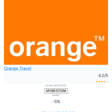
Orange Travel
4.2
/5
★
★
★
★
★
ESIM RABATKODE
MYBESTSIM
RABAT
-5%