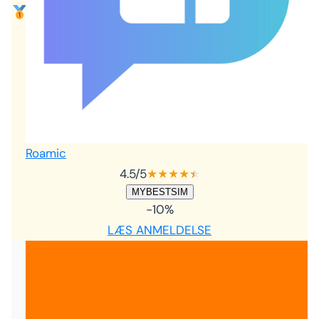
Roamic
4.5
/5
★
★
★
★
★
★
MYBESTSIM
-10%
LÆS ANMELDELSE