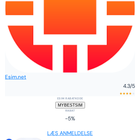
Esim.net
4.3
/5
★
★
★
★
★
ESIM RABATKODE
MYBESTSIM
RABAT
-5%
LÆS ANMELDELSE