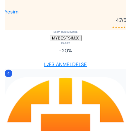
Yesim
4.7
/5
★
★
★
★
★
★
ESIM RABATKODE
MYBESTSIM20
RABAT
-20%
LÆS ANMELDELSE
4