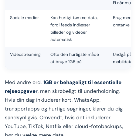
Fi når mulig
Sociale medier
Kan hurtigt tømme data,
Brug med
fordi feeds indlæser
omtanke
billeder og videoer
automatisk
Videostreaming
Ofte den hurtigste måde
Undgå på
at bruge 1GB på
mobildata
Med andre ord,
1GB er behageligt til essentielle
rejseopgaver
, men skrøbeligt til underholdning.
Hvis din dag inkluderer kort, WhatsApp,
transportapps og hurtige søgninger, klarer du dig
sandsynligvis. Omvendt, hvis det inkluderer
YouTube, TikTok, Netflix eller cloud-fotobackups,
bør du vælge mere data.