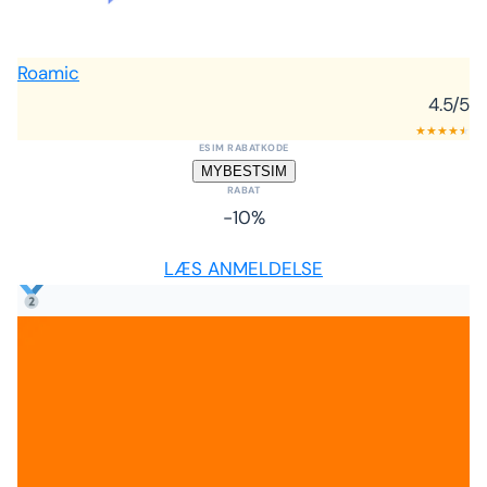
Roamic
4.5
/5
★
★
★
★
★
★
ESIM RABATKODE
MYBESTSIM
RABAT
-10%
LÆS ANMELDELSE