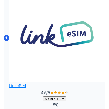
6
LinkeSIM
4.5
/5
★
★
★
★
★
★
MYBESTSIM
-5%