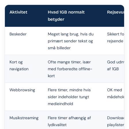
Aktivitet
Hvad 1GB normalt
Rejsevurd
betyder
Beskeder
Meget lang brug, hvis du
Sikkert for l
primært sender tekst og
rejsende
små billeder
Kort og
Ofte mange timer, især
God udnytt
navigation
med forberedte offline-
af 1GB
kort
Webbrowsing
Flere timer, mindre hvis
OK med
sider indeholder tungt
mådehold
medieindhold
Musikstreaming
Flere timer afhængig af
Download
lydkvalitet
playlister 